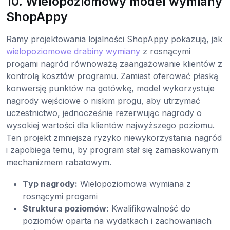
10. Wielopoziomowy model wymiany
ShopAppy
Ramy projektowania lojalności ShopAppy pokazują, jak
wielopoziomowe drabiny wymiany
z rosnącymi
progami nagród równoważą zaangażowanie klientów z
kontrolą kosztów programu. Zamiast oferować płaską
konwersję punktów na gotówkę, model wykorzystuje
nagrody wejściowe o niskim progu, aby utrzymać
uczestnictwo, jednocześnie rezerwując nagrody o
wysokiej wartości dla klientów najwyższego poziomu.
Ten projekt zmniejsza ryzyko niewykorzystania nagród
i zapobiega temu, by program stał się zamaskowanym
mechanizmem rabatowym.
Typ nagrody:
Wielopoziomowa wymiana z
rosnącymi progami
Struktura poziomów:
Kwalifikowalność do
poziomów oparta na wydatkach i zachowaniach