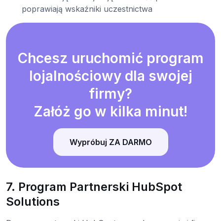
poprawiają wskaźniki uczestnictwa
Chcesz uruchomić program
lojalnościowy dla swojej
firmy?
Załóż go w kilka minut!
Wypróbuj ZA DARMO
7. Program Partnerski HubSpot
Solutions