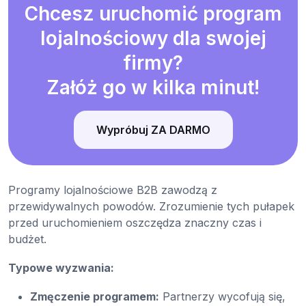
Chcesz uruchomić program
lojalnościowy dla swojej
firmy?
Załóż go w kilka minut!
Wypróbuj ZA DARMO
Programy lojalnościowe B2B zawodzą z
przewidywalnych powodów. Zrozumienie tych pułapek
przed uruchomieniem oszczędza znaczny czas i
budżet.
Typowe wyzwania:
Zmęczenie programem:
Partnerzy wycofują się,