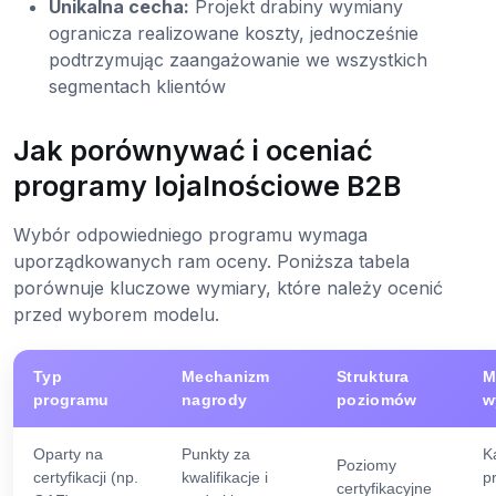
Unikalna cecha:
Projekt drabiny wymiany
ogranicza realizowane koszty, jednocześnie
podtrzymując zaangażowanie we wszystkich
segmentach klientów
Jak porównywać i oceniać
programy lojalnościowe B2B
Wybór odpowiedniego programu wymaga
uporządkowanych ram oceny. Poniższa tabela
porównuje kluczowe wymiary, które należy ocenić
przed wyborem modelu.
Typ
Mechanizm
Struktura
M
programu
nagrody
poziomów
w
Oparty na
Punkty za
K
Poziomy
certyfikacji (np.
kwalifikacje i
p
certyfikacyjne