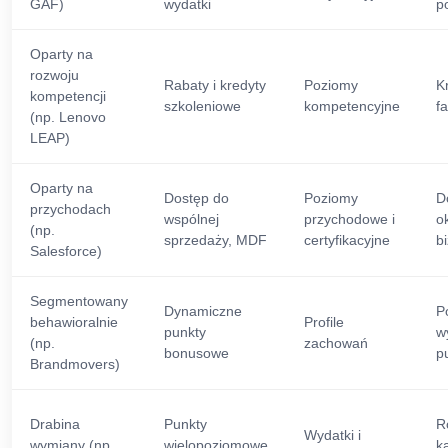
GAF)
wydatki
po
Oparty na
rozwoju
Rabaty i kredyty
Poziomy
K
kompetencji
szkoleniowe
kompetencyjne
fa
(np. Lenovo
LEAP)
Oparty na
Dostęp do
Poziomy
D
przychodach
wspólnej
przychodowe i
ok
(np.
sprzedaży, MDF
certyfikacyjne
b
Salesforce)
Segmentowany
Dynamiczne
P
behawioralnie
Profile
punkty
w
(np.
zachowań
bonusowe
p
Brandmovers)
Drabina
Punkty
R
Wydatki i
wymiany (np.
wielopoziomowe
k