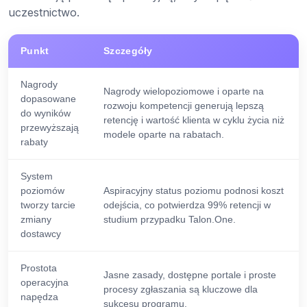
uczestnictwo.
Punkt
Szczegóły
Nagrody
Nagrody wielopoziomowe i oparte na
dopasowane
rozwoju kompetencji generują lepszą
do wyników
retencję i wartość klienta w cyklu życia niż
przewyższają
modele oparte na rabatach.
rabaty
System
poziomów
Aspiracyjny status poziomu podnosi koszt
tworzy tarcie
odejścia, co potwierdza 99% retencji w
zmiany
studium przypadku Talon.One.
dostawcy
Prostota
Jasne zasady, dostępne portale i proste
operacyjna
procesy zgłaszania są kluczowe dla
napędza
sukcesu programu.