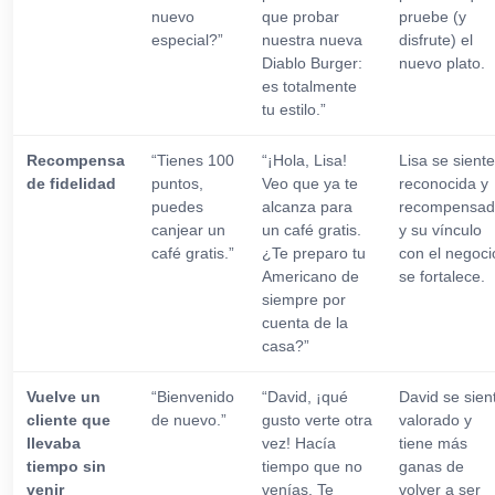
nuevo
que probar
pruebe (y
especial?”
nuestra nueva
disfrute) el
Diablo Burger:
nuevo plato.
es totalmente
tu estilo.”
Recompensa
“Tienes 100
“¡Hola, Lisa!
Lisa se siente
de fidelidad
puntos,
Veo que ya te
reconocida y
puedes
alcanza para
recompensad
canjear un
un café gratis.
y su vínculo
café gratis.”
¿Te preparo tu
con el negoci
Americano de
se fortalece.
siempre por
cuenta de la
casa?”
Vuelve un
“Bienvenido
“David, ¡qué
David se sien
cliente que
de nuevo.”
gusto verte otra
valorado y
llevaba
vez! Hacía
tiene más
tiempo sin
tiempo que no
ganas de
venir
venías. Te
volver a ser