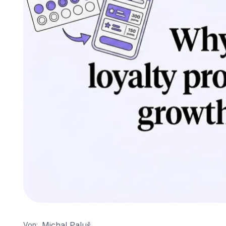
Michal Paluš
Von: