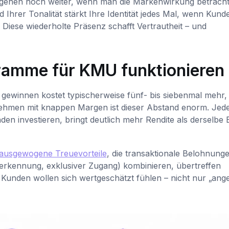
ehen noch weiter, wenn man die Markenwirkung betrachte
Ihrer Tonalität stärkt Ihre Identität jedes Mal, wenn Kund
 Diese wiederholte Präsenz schafft Vertrautheit – und
ramme für KMU funktionieren
gewinnen kostet typischerweise fünf- bis siebenmal mehr, 
nehmen mit knappen Margen ist dieser Abstand enorm. Jed
nden investieren, bringt deutlich mehr Rendite als derselbe
ausgewogene Treuevorteile
, die transaktionale Belohnung
Anerkennung, exklusiver Zugang) kombinieren, übertreffen
Kunden wollen sich wertgeschätzt fühlen – nicht nur „ange