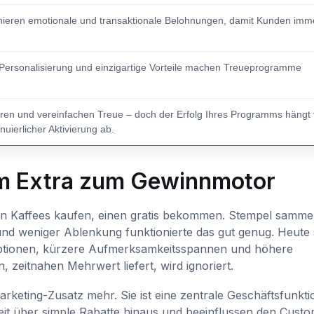
ieren emotionale und transaktionale Belohnungen, damit Kunden imm
 Personalisierung und einzigartige Vorteile machen Treueprogramme
ieren und vereinfachen Treue – doch der Erfolg Ihres Programms hängt
uierlicher Aktivierung ab.
om Extra zum Gewinnmotor
n Kaffees kaufen, einen gratis bekommen. Stempel samme
und weniger Ablenkung funktionierte das gut genug. Heute 
 Optionen, kürzere Aufmerksamkeitsspannen und höhere
zeitnahen Mehrwert liefert, wird ignoriert.
Marketing-Zusatz mehr. Sie ist eine zentrale Geschäftsfunkti
it über simple Rabatte hinaus und beeinflussen den Cust