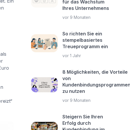
t. Ein
für das Wachstum
en
Ihres Unternehmens
vor 9 Monaten
So richten Sie ein
stempelbasiertes
Treueprogramm ein
als
vor 1 Jahr
er
 Euro
8 Möglichkeiten, die Vorteile
von
Kundenbindungsprogramme
en
zu nutzen
vor 9 Monaten
reizt“
Steigern Sie Ihren
Erfolg durch
Kundenbindung im