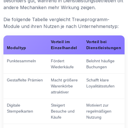
besonders gut, während in Dienstleistungsbetrieben oft
andere Mechaniken mehr Wirkung zeigen.
Die folgende Tabelle vergleicht Treueprogramm-
Module und ihren Nutzen je nach Unternehmenstyp:
Vorteil im
Vorteil bei
Modultyp
Einzelhandel
Dienstleistungen
Punktesammeln
Fördert
Belohnt häufige
Wiederkäufe
Buchungen
Gestaffelte Prämien
Macht größere
Schafft klare
Warenkörbe
Loyalitätsstufen
attraktiver
Digitale
Steigert
Motiviert zur
Stempelkarten
Besuche und
regelmäßigen
Käufe
Nutzung