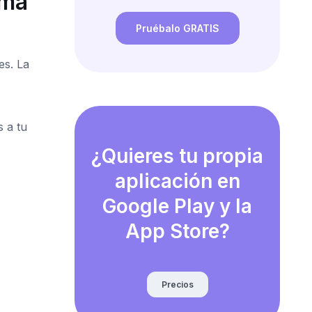
ama
Pruébalo GRATIS
es. La
 a tu
¿Quieres tu propia
aplicación en
Google Play y la
App Store?
Precios