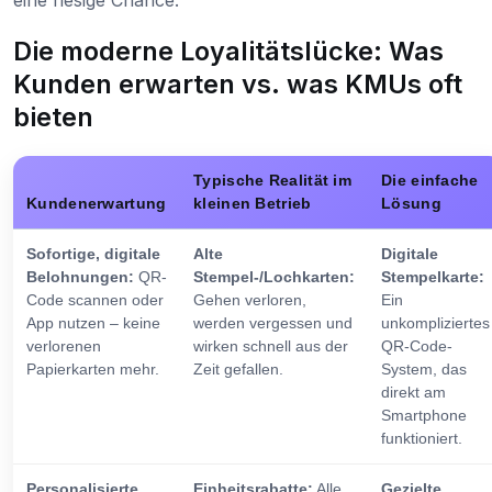
eine riesige Chance.
Die moderne Loyalitätslücke: Was
Kunden erwarten vs. was KMUs oft
bieten
Typische Realität im
Die einfache
Kundenerwartung
kleinen Betrieb
Lösung
Sofortige, digitale
Alte
Digitale
Belohnungen:
QR-
Stempel-/Lochkarten:
Stempelkarte:
Code scannen oder
Gehen verloren,
Ein
App nutzen – keine
werden vergessen und
unkompliziertes
verlorenen
wirken schnell aus der
QR-Code-
Papierkarten mehr.
Zeit gefallen.
System, das
direkt am
Smartphone
funktioniert.
Personalisierte
Einheitsrabatte:
Alle
Gezielte