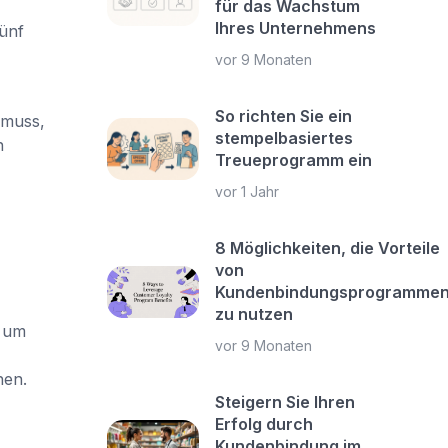
für das Wachstum
Ihres Unternehmens
fünf
vor 9 Monaten
So richten Sie ein
 muss,
stempelbasiertes
n
Treueprogramm ein
vor 1 Jahr
8 Möglichkeiten, die Vorteile
von
Kundenbindungsprogramme
zu nutzen
, um
vor 9 Monaten
hen.
Steigern Sie Ihren
Erfolg durch
Kundenbindung im