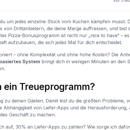
vor 5 M
s du um jedes einzelne Stück vom Kuchen kämpfen musst. 
ps von Drittanbietern, die deine Marge auffressen, und bist 
tes Pizza-Bonusprogramm ist nicht nur „nice to have“ – es 
t aufzubauen, die sich jedes Mal für dich entscheidet.
ioniert – ohne Komplexität und ohne hohe Kosten? Die Ant
basiertes System
bringt dich in wenigen Minuten an den S
en.
n ein Treueprogramm?
g zu deinen Gästen. Damit löst du die größten Probleme, v
e Abhängigkeit von Liefer-Apps und die Herausforderung, 
ndes Geschäft zu machen.
ch auf, 30% an Liefer-Apps zu zahlen? Wie sorge ich dafür