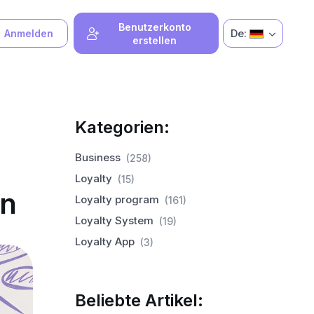
Benutzerkonto
De:
Anmelden
erstellen
Kategorien:
Business
(258)
Loyalty
(15)
en
Loyalty program
(161)
Loyalty System
(19)
Loyalty App
(3)
Beliebte Artikel: