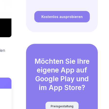
Kostenlos ausprobieren
den
Möchten Sie Ihre
eigene App auf
Google Play und
im App Store?
Preisgestaltung