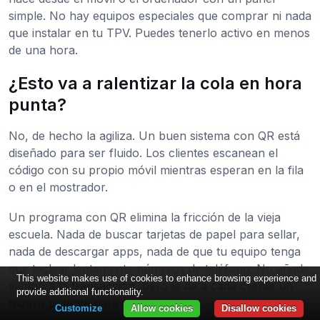
simple. No hay equipos especiales que comprar ni nada
que instalar en tu TPV. Puedes tenerlo activo en menos
de una hora.
¿Esto va a ralentizar la cola en hora
punta?
No, de hecho la agiliza. Un buen sistema con QR está
diseñado para ser fluido. Los clientes escanean el
código con su propio móvil mientras esperan en la fila
o en el mostrador.
Un programa con QR elimina la fricción de la vieja
escuela. Nada de buscar tarjetas de papel para sellar,
nada de descargar apps, nada de que tu equipo tenga
que teclear lentamente números de teléfono. No añade
This website makes use of cookies to enhance browsing experience and
tiempo a la transacción, pero le da a cada cliente un
provide additional functionality.
motivo potente para volver.
Customize
Allow cookies
Disallow cookies