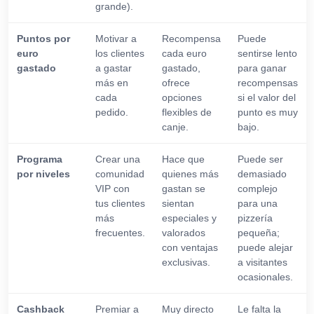
grande).
Puntos por
Motivar a
Recompensa
Puede
euro
los clientes
cada euro
sentirse lento
gastado
a gastar
gastado,
para ganar
más en
ofrece
recompensas
cada
opciones
si el valor del
pedido.
flexibles de
punto es muy
canje.
bajo.
Programa
Crear una
Hace que
Puede ser
por niveles
comunidad
quienes más
demasiado
VIP con
gastan se
complejo
tus clientes
sientan
para una
más
especiales y
pizzería
frecuentes.
valorados
pequeña;
con ventajas
puede alejar
exclusivas.
a visitantes
ocasionales.
Cashback
Premiar a
Muy directo
Le falta la