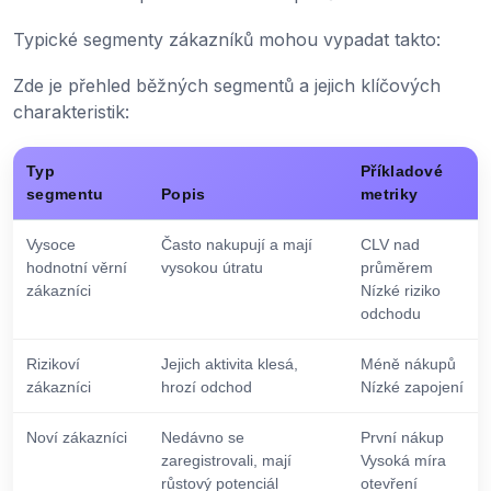
Typické segmenty zákazníků mohou vypadat takto:
Zde je přehled běžných segmentů a jejich klíčových
charakteristik:
Typ
Příkladové
segmentu
Popis
metriky
Vysoce
Často nakupují a mají
CLV nad
hodnotní věrní
vysokou útratu
průměrem
zákazníci
Nízké riziko
odchodu
Rizikoví
Jejich aktivita klesá,
Méně nákupů
zákazníci
hrozí odchod
Nízké zapojení
Noví zákazníci
Nedávno se
První nákup
zaregistrovali, mají
Vysoká míra
růstový potenciál
otevření