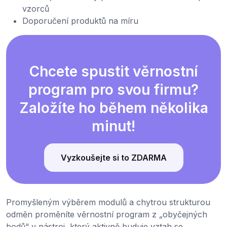
vzorců
Doporučení produktů na míru
Chcete spustit věrnostní
program pro svou firmu?
Založíte ho během několika
minut!
Vyzkoušejte si to ZDARMA
Promyšleným výběrem modulů a chytrou strukturou
odměn proměníte věrnostní program z „obyčejných
bodů“ v nástroj, který aktivně buduje vztah se