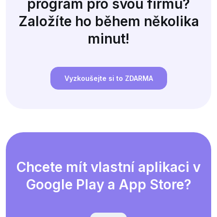
program pro svou firmu?
Založíte ho během několika
minut!
Vyzkoušejte si to ZDARMA
Chcete mít vlastní aplikaci v
Google Play a App Store?