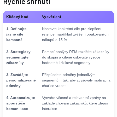
Rychlé shrnutí
Klíčový bod
Vysvětlení
1. Definujte
Nastavte konkrétní cíle pro zlepšení
jasné cíle
retence, například zvýšení opakovaných
kampaně
nákupů o 15 %.
2. Strategicky
Pomocí analýzy RFM rozdělte zákazníky
segmentujte
do skupin a cíleně oslovujte vysoce
zákazníky
hodnotné i rizikové segmenty.
3. Zavádějte
Přizpůsobte odměny jednotlivým
personalizované
segmentům tak, aby zvyšovaly motivaci a
odměny
chuť se vracet.
4. Automatizujte
Vytvořte včasné a relevantní zprávy na
spouštěče
základě chování zákazníků, které zlepší
komunikace
interakce.