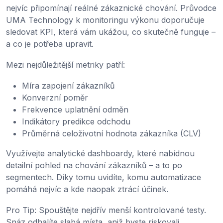
nejvíc připomínají reálné zákaznické chování. Průvodce
UMA Technology k monitoringu výkonu doporučuje
sledovat KPI, která vám ukážou, co skutečně funguje –
a co je potřeba upravit.
Mezi nejdůležitější metriky patří:
Míra zapojení zákazníků
Konverzní poměr
Frekvence uplatnění odměn
Indikátory predikce odchodu
Průměrná celoživotní hodnota zákazníka (CLV)
Využívejte analytické dashboardy, které nabídnou
detailní pohled na chování zákazníků – a to po
segmentech. Díky tomu uvidíte, komu automatizace
pomáhá nejvíc a kde naopak ztrácí účinek.
Pro Tip: Spouštějte nejdřív menší kontrolované testy.
Snáz odhalíte slabá místa, aniž byste riskovali