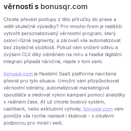
věrnosti s
bonusqr.com
Chcete převést postupy z této příručky do praxe a
vidět skutečné výsledky? Pro mnoho firem je nejtěžší
vytvořit personalizovaný věrnostní program, který
osloví různé segmenty, a zároveň vše automatizovat
bez zbytečné složitosti. Pokud vám snížení odlivu a
zvýšení CLV díky odměnám na míru a hladké digitální
integraci připadá náročné, nejste v tom sami.
bonusqr.com
je flexibilní SaaS platforma navržená
přesně pro tyto situace. Umožní vám přizpůsobovat
věrnostní odměny, automatizovat marketingové
spouštěče a sledovat výkon kampaní pomocí analytiky
v reálném čase. Ať už chcete bodový systém,
cashback, nebo exkluzivní výhody,
bonusqr.com
vám
pomůže vše rychle nastavit i škálovat – s intuitivní
podporou pro mobil i web.