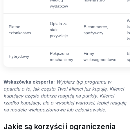
wydatków
W
Opłata za
Płatne
E-commerce,
k
stałe
członkostwo
spożywczy
l
przywileje
k
Połączone
Firmy
E
Hybrydowy
mechanizmy
wielosegmentowe
s
Wskazówka eksperta:
Wybierz typ programu w
oparciu o to, jak często Twoi klienci już kupują. Klienci
kupujący często dobrze reagują na punkty. Klienci
rzadko kupujący, ale o wysokiej wartości, lepiej reagują
na modele wielopoziomowe lub członkowskie.
Jakie są korzyści i ograniczenia