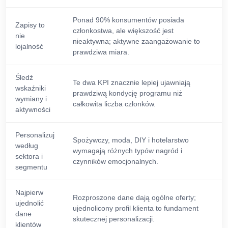
Ponad 90% konsumentów posiada
Zapisy to
członkostwa, ale większość jest
nie
nieaktywna; aktywne zaangażowanie to
lojalność
prawdziwa miara.
Śledź
Te dwa KPI znacznie lepiej ujawniają
wskaźniki
prawdziwą kondycję programu niż
wymiany i
całkowita liczba członków.
aktywności
Personalizuj
Spożywczy, moda, DIY i hotelarstwo
według
wymagają różnych typów nagród i
sektora i
czynników emocjonalnych.
segmentu
Najpierw
Rozproszone dane dają ogólne oferty;
ujednolić
ujednolicony profil klienta to fundament
dane
skutecznej personalizacji.
klientów