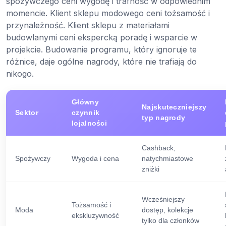
spożywczego ceni wygodę i trafność w odpowiednim
momencie. Klient sklepu modowego ceni tożsamość i
przynależność. Klient sklepu z materiałami
budowlanymi ceni ekspercką poradę i wsparcie w
projekcie. Budowanie programu, który ignoruje te
różnice, daje ogólne nagrody, które nie trafiają do
nikogo.
Główny
Najskuteczniejszy
Sektor
czynnik
typ nagrody
lojalności
Cashback,
Spożywczy
Wygoda i cena
natychmiastowe
zniżki
Wcześniejszy
Tożsamość i
Moda
dostęp, kolekcje
ekskluzywność
tylko dla członków