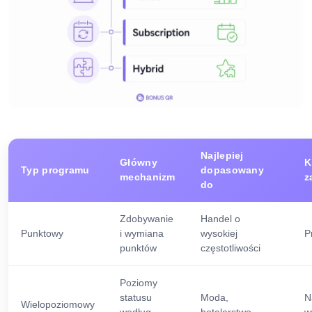
Najlepiej
Główny
K
Typ programu
dopasowany
mechanizm
z
do
Zdobywanie
Handel o
Punktowy
i wymiana
wysokiej
P
punktów
częstotliwości
Poziomy
statusu
Moda,
N
Wielopoziomowy
według
hotelarstwo
w