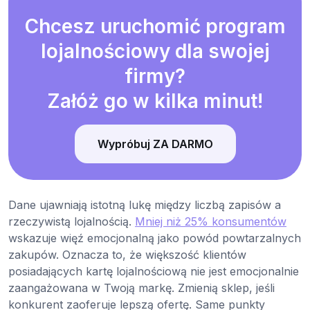
Chcesz uruchomić program
lojalnościowy dla swojej
firmy?
Załóż go w kilka minut!
Wypróbuj ZA DARMO
Dane ujawniają istotną lukę między liczbą zapisów a
rzeczywistą lojalnością.
Mniej niż 25% konsumentów
wskazuje więź emocjonalną jako powód powtarzalnych
zakupów. Oznacza to, że większość klientów
posiadających kartę lojalnościową nie jest emocjonalnie
zaangażowana w Twoją markę. Zmienią sklep, jeśli
konkurent zaoferuje lepszą ofertę. Same punkty