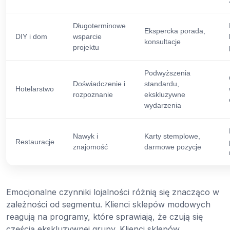
Długoterminowe
Ekspercka porada,
DIY i dom
wsparcie
konsultacje
projektu
Podwyższenia
Doświadczenie i
standardu,
Hotelarstwo
rozpoznanie
ekskluzywne
wydarzenia
Nawyk i
Karty stemplowe,
Restauracje
znajomość
darmowe pozycje
Emocjonalne czynniki lojalności różnią się znacząco w
zależności od segmentu. Klienci sklepów modowych
reagują na programy, które sprawiają, że czują się
częścią ekskluzywnej grupy. Klienci sklepów