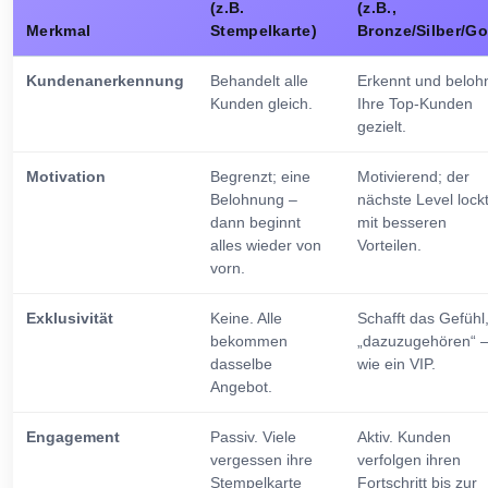
(z.B.
(z.B.,
Merkmal
Stempelkarte)
Bronze/Silber/Go
Kundenanerkennung
Behandelt alle
Erkennt und beloh
Kunden gleich.
Ihre Top-Kunden
gezielt.
Motivation
Begrenzt; eine
Motivierend; der
Belohnung –
nächste Level lock
dann beginnt
mit besseren
alles wieder von
Vorteilen.
vorn.
Exklusivität
Keine. Alle
Schafft das Gefühl
bekommen
„dazuzugehören“ 
dasselbe
wie ein VIP.
Angebot.
Engagement
Passiv. Viele
Aktiv. Kunden
vergessen ihre
verfolgen ihren
Stempelkarte
Fortschritt bis zur