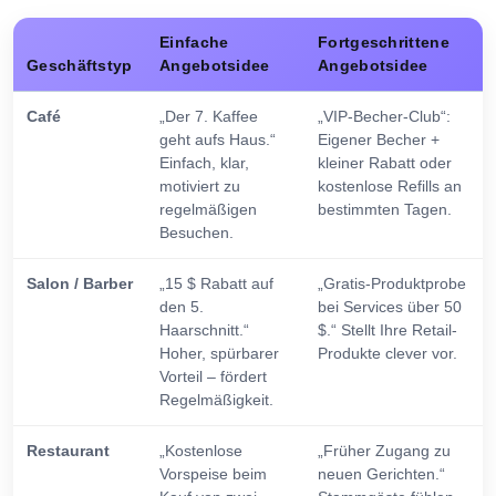
Einfache
Fortgeschrittene
Geschäftstyp
Angebotsidee
Angebotsidee
Café
„Der 7. Kaffee
„VIP-Becher-Club“:
geht aufs Haus.“
Eigener Becher +
Einfach, klar,
kleiner Rabatt oder
motiviert zu
kostenlose Refills an
regelmäßigen
bestimmten Tagen.
Besuchen.
Salon / Barber
„15 $ Rabatt auf
„Gratis-Produktprobe
den 5.
bei Services über 50
Haarschnitt.“
$.“ Stellt Ihre Retail-
Hoher, spürbarer
Produkte clever vor.
Vorteil – fördert
Regelmäßigkeit.
Restaurant
„Kostenlose
„Früher Zugang zu
Vorspeise beim
neuen Gerichten.“