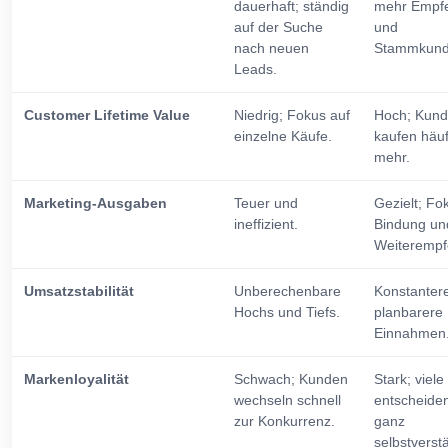
dauerhaft; ständig
mehr Empf
auf der Suche
und
nach neuen
Stammkunds
Leads.
Customer Lifetime Value
Niedrig; Fokus auf
Hoch; Kun
einzelne Käufe.
kaufen häuf
mehr.
Marketing-Ausgaben
Teuer und
Gezielt; Fo
ineffizient.
Bindung un
Weiterempf
Umsatzstabilität
Unberechenbare
Konstanter
Hochs und Tiefs.
planbarere
Einnahmen
Markenloyalität
Schwach; Kunden
Stark; viele
wechseln schnell
entscheiden
zur Konkurrenz.
ganz
selbstverstä