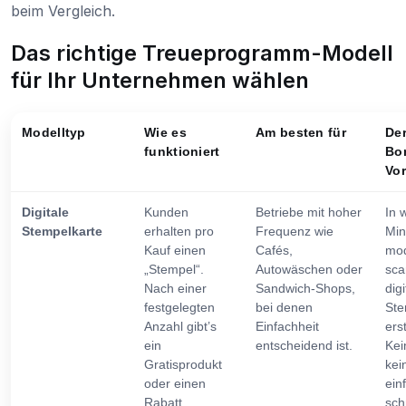
beim Vergleich.
Das richtige Treueprogramm-Modell
für Ihr Unternehmen wählen
Modelltyp
Wie es
Am besten für
De
funktioniert
Bo
Vor
Digitale
Kunden
Betriebe mit hoher
In 
Stempelkarte
erhalten pro
Frequenz wie
Min
Kauf einen
Cafés,
mod
„Stempel“.
Autowäschen oder
sca
Nach einer
Sandwich-Shops,
digi
festgelegten
bei denen
Ste
Anzahl gibt’s
Einfachheit
ers
ein
entscheidend ist.
Kei
Gratisprodukt
kei
oder einen
ein
Rabatt.
sch