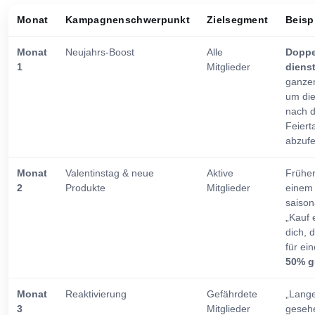
Monat
Kampagnenschwerpunkt
Zielsegment
Beisp
Monat
Neujahrs-Boost
Alle
Doppe
1
Mitglieder
diens
ganze
um die
nach 
Feiert
abzufe
Monat
Valentinstag & neue
Aktive
Frühe
2
Produkte
Mitglieder
einem
saison
„Kauf 
dich, 
für ei
50% g
Monat
Reaktivierung
Gefährdete
„Lange
3
Mitglieder
geseh