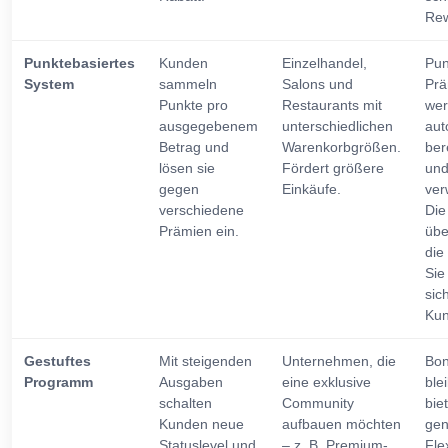
Rew
Punktebasiertes
Kunden
Einzelhandel,
Pun
System
sammeln
Salons und
Prä
Punkte pro
Restaurants mit
we
ausgegebenem
unterschiedlichen
aut
Betrag und
Warenkorbgrößen.
ber
lösen sie
Fördert größere
un
gegen
Einkäufe.
ver
verschiedene
Die
Prämien ein.
übe
die
Sie
sic
Kun
Gestuftes
Mit steigenden
Unternehmen, die
Bo
Programm
Ausgaben
eine exklusive
ble
schalten
Community
bie
Kunden neue
aufbauen möchten
ge
Statuslevel und
– z. B. Premium-
Flex