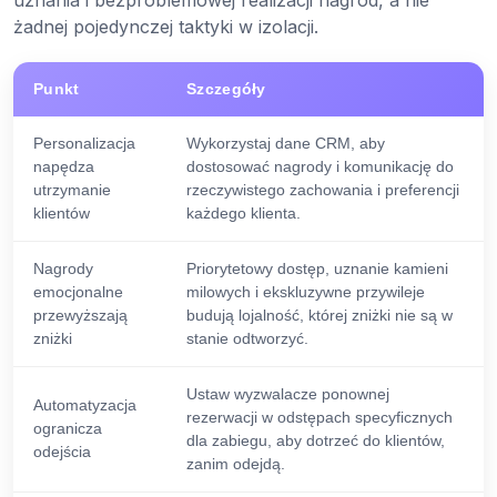
uznania i bezproblemowej realizacji nagród, a nie
żadnej pojedynczej taktyki w izolacji.
Punkt
Szczegóły
Personalizacja
Wykorzystaj dane CRM, aby
napędza
dostosować nagrody i komunikację do
utrzymanie
rzeczywistego zachowania i preferencji
klientów
każdego klienta.
Nagrody
Priorytetowy dostęp, uznanie kamieni
emocjonalne
milowych i ekskluzywne przywileje
przewyższają
budują lojalność, której zniżki nie są w
zniżki
stanie odtworzyć.
Ustaw wyzwalacze ponownej
Automatyzacja
rezerwacji w odstępach specyficznych
ogranicza
dla zabiegu, aby dotrzeć do klientów,
odejścia
zanim odejdą.