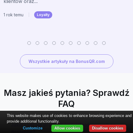
klientów oraz...
1 rok temu
|
Loyalty
Wszystkie artykuły na BonusQR.com
Masz jakieś pytania? Sprawdź
FAQ
This website makes use of cookies to enhance browsing experience and
provide additional functionality.
Jakie rodzaje programów lojalnościowych są
Customize
Allow cookies
Disallow cookies
dostępne?