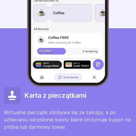
Karta z pieczątkami
Wirtualne pieczątki zdobywa się za zakupy, a po
uzbieraniu określonej kwoty klient otrzymuje kupon na
zniżkę lub darmowy towar.