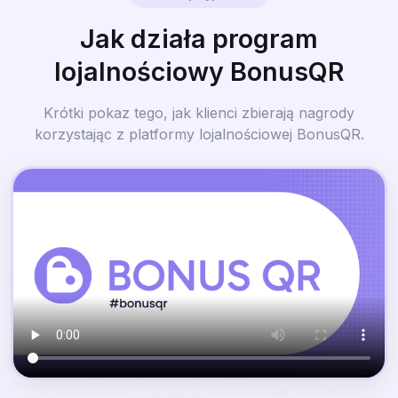
Jak działa program
lojalnościowy BonusQR
Krótki pokaz tego, jak klienci zbierają nagrody
korzystając z platformy lojalnościowej BonusQR.