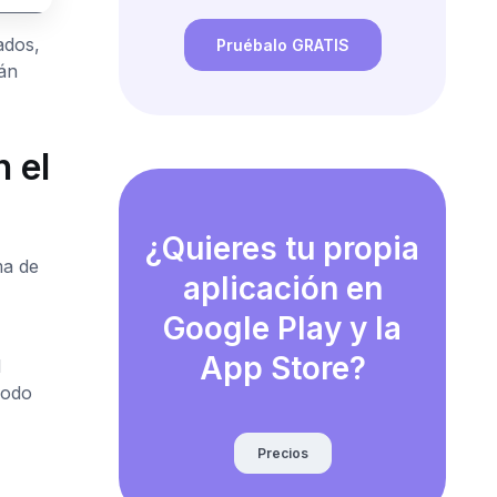
ados,
Pruébalo GRATIS
án
 el
¿Quieres tu propia
ma de
aplicación en
Google Play y la
App Store?
l
Todo
Precios