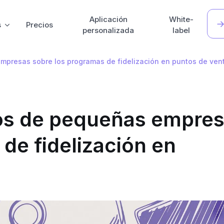
Aplicación
White-
s
Precios
personalizada
label
mpresas sobre los programas de fidelización en puntos de ven
ios de pequeñas empre
de fidelización en