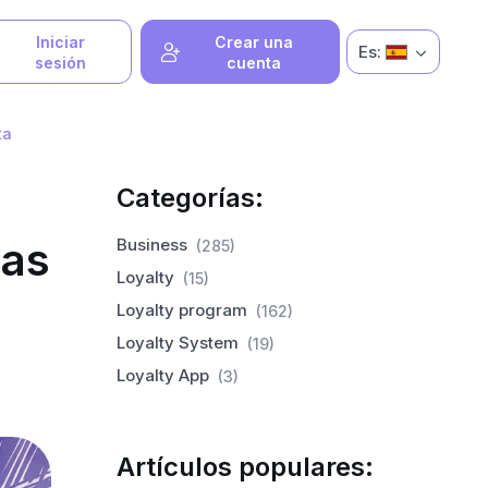
Iniciar
Crear una
Es:
sesión
cuenta
ta
Categorías:
sas
Business
(285)
Loyalty
(15)
Loyalty program
(162)
Loyalty System
(19)
Loyalty App
(3)
Artículos populares: