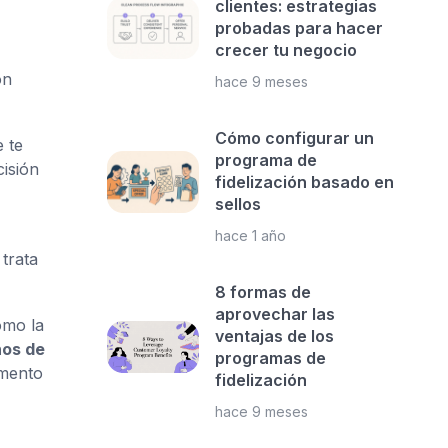
clientes: estrategias
probadas para hacer
crecer tu negocio
ón
hace 9 meses
Cómo configurar un
 te
programa de
cisión
fidelización basado en
sellos
hace 1 año
trata
8 formas de
aprovechar las
ómo la
ventajas de los
ños de
programas de
umento
fidelización
hace 9 meses