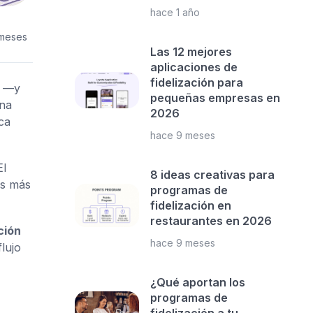
hace 1 año
 meses
Las 12 mejores
aplicaciones de
fidelización para
l —y
pequeñas empresas en
una
2026
ca
hace 9 meses
El
8 ideas creativas para
es más
programas de
fidelización en
restaurantes en 2026
ción
hace 9 meses
lujo
¿Qué aportan los
programas de