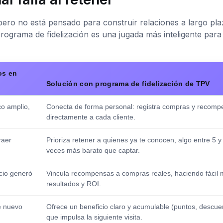
pero no está pensado para construir relaciones a largo pla
ograma de fidelización es una jugada más inteligente para
os en
Solución con programa de fidelización de TPV
o amplio,
Conecta de forma personal: registra compras y recomp
directamente a cada cliente.
raer
Prioriza retener a quienes ya te conocen, algo entre 5 y
veces más barato que captar.
cio generó
Vincula recompensas a compras reales, haciendo fácil 
resultados y ROI.
e nuevo
Ofrece un beneficio claro y acumulable (puntos, descue
que impulsa la siguiente visita.