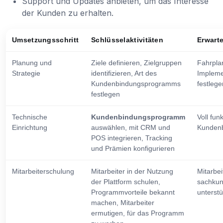
Support und Updates anbieten, um das Interesse
der Kunden zu erhalten.
Umsetzungsschritt
Schlüsselaktivitäten
Erwart
Planung und
Ziele definieren, Zielgruppen
Fahrplan
Strategie
identifizieren, Art des
Impleme
Kundenbindungsprogramms
festlege
festlegen
Technische
Kundenbindungsprogramm
Voll fun
Einrichtung
auswählen, mit CRM und
Kundenb
POS integrieren, Tracking
und Prämien konfigurieren
Mitarbeiterschulung
Mitarbeiter in der Nutzung
Mitarbei
der Plattform schulen,
sachkun
Programmvorteile bekannt
unterst
machen, Mitarbeiter
ermutigen, für das Programm