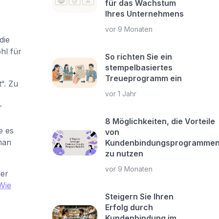
für das Wachstum
Ihres Unternehmens
vor 9 Monaten
die
hl für
So richten Sie ein
stempelbasiertes
Treueprogramm ein
“. Zu
vor 1 Jahr
r
8 Möglichkeiten, die Vorteile
e es
von
man
Kundenbindungsprogramme
zu nutzen
vor 9 Monaten
mer
Wie
Steigern Sie Ihren
Erfolg durch
Kundenbindung im