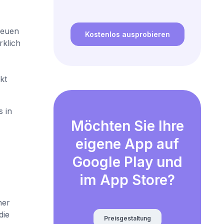
reuen
Kostenlos ausprobieren
rklich
kt
s in
Möchten Sie Ihre
eigene App auf
Google Play und
im App Store?
her
die
Preisgestaltung