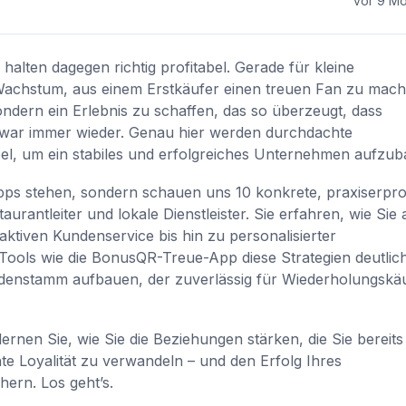
vor 9 M
alten dagegen richtig profitabel. Gerade für kleine
Wachstum, aus einem Erstkäufer einen treuen Fan zu mach
sondern ein Erlebnis zu schaffen, das so überzeugt, dass
ar immer wieder. Genau hier werden durchdachte
el, um ein stabiles und erfolgreiches Unternehmen aufzub
 Tipps stehen, sondern schauen uns 10 konkrete, praxiserpr
antleiter und lokale Dienstleister. Sie erfahren, wie Sie a
iven Kundenservice bis hin zu personalisierter
ools wie die BonusQR-Treue-App diese Strategien deutlic
ndenstamm aufbauen, der zuverlässig für Wiederholungskä
ernen Sie, wie Sie die Beziehungen stärken, die Sie bereits
te Loyalität zu verwandeln – und den Erfolg Ihres
ern. Los geht’s.