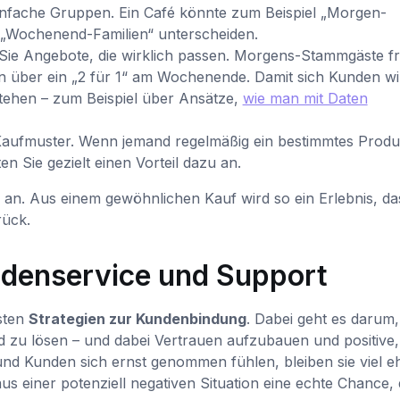
infache Gruppen. Ein Café könnte zum Beispiel „Morgen-
 „Wochenend-Familien“ unterscheiden.
ie Angebote, die wirklich passen. Morgens-Stammgäste f
ien über ein „2 für 1“ am Wochenende. Damit sich Kunden wi
rstehen – zum Beispiel über Ansätze,
wie man mit Daten
aufmuster. Wenn jemand regelmäßig ein bestimmtes Produ
en Sie gezielt einen Vorteil dazu an.
 an. Aus einem gewöhnlichen Kauf wird so ein Erlebnis, da
rück.
denservice und Support
sten
Strategien zur Kundenbindung
. Dabei geht es darum,
 zu lösen – und dabei Vertrauen aufzubauen und positive,
nd Kunden sich ernst genommen fühlen, bleiben sie viel e
aus einer potenziell negativen Situation eine echte Chance, 