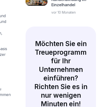
Einzelhandel
vor 10 Monaten
 und
 und
n,
Möchten Sie ein
asis
Treueprogramm
zer
für Ihr
Unternehmen
einführen?
Richten Sie es in
u
nur wenigen
nommen
Minuten ein!