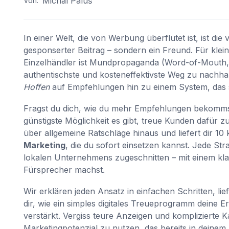
Michal Paluš
Von:
In einer Welt, die von Werbung überflutet ist, ist di
gesponserter Beitrag – sondern ein Freund. Für kle
Einzelhändler ist Mundpropaganda (Word-of-Mouth, 
authentischste und kosteneffektivste Weg zu nachh
Hoffen
auf Empfehlungen hin zu einem System, das si
Fragst du dich, wie du mehr Empfehlungen bekommst
günstigste Möglichkeit es gibt, treue Kunden dafür z
über allgemeine Ratschläge hinaus und liefert dir 1
Marketing
, die du sofort einsetzen kannst. Jede St
lokalen Unternehmens zugeschnitten – mit einem kl
Fürsprecher machst.
Wir erklären jeden Ansatz in einfachen Schritten, li
dir, wie ein simples digitales Treueprogramm deine 
verstärkt. Vergiss teure Anzeigen und komplizierte K
Marketingpotenzial zu nutzen, das bereits in deine