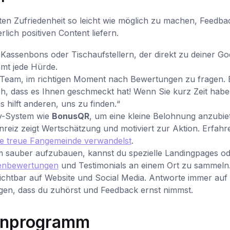
ten Zufriedenheit so leicht wie möglich zu machen, Feedba
rlich positiven Content liefern.
Kassenbons oder Tischaufstellern, der direkt zu deiner Go
mmt jede Hürde.
 Team, im richtigen Moment nach Bewertungen zu fragen. 
ch, dass es Ihnen geschmeckt hat! Wenn Sie kurz Zeit habe
 hilft anderen, uns zu finden.“
y-System wie
BonusQR
, um eine kleine Belohnung anzubiet
reiz zeigt Wertschätzung und motiviert zur Aktion. Erfahre
ne treue Fangemeinde verwandelst
.
sauber aufzubauen, kannst du spezielle Landingpages od
enbewertungen
und Testimonials an einem Ort zu sammeln
sichtbar auf Website und Social Media. Antworte immer auf
igen, dass du zuhörst und Feedback ernst nimmst.
denprogramm