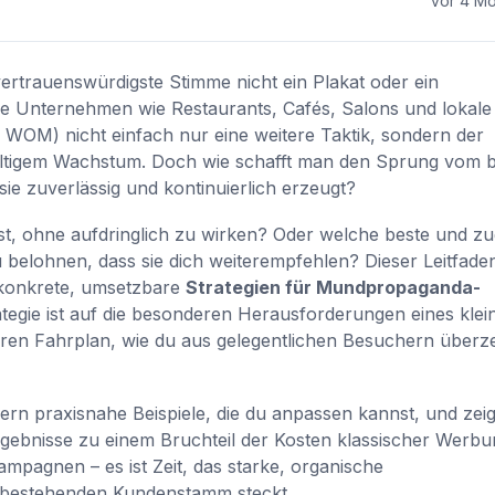
vor 4 M
e vertrauenswürdigste Stimme nicht ein Plakat oder ein
ine Unternehmen wie Restaurants, Cafés, Salons und lokale
WOM) nicht einfach nur eine weitere Taktik, sondern der
altigem Wachstum. Doch wie schafft man den Sprung vom 
e zuverlässig und kontinuierlich erzeugt?
, ohne aufdringlich zu wirken? Oder welche beste und zu
u belohnen, dass sie dich weiterempfehlen? Dieser Leitfade
0 konkrete, umsetzbare
Strategien für Mundpropaganda-
rategie ist auf die besonderen Herausforderungen eines klei
aren Fahrplan, wie du aus gelegentlichen Besuchern überz
efern praxisnahe Beispiele, die du anpassen kannst, und zei
Ergebnisse zu einem Bruchteil der Kosten klassischer Werbu
ampagnen – es ist Zeit, das starke, organische
m bestehenden Kundenstamm steckt.