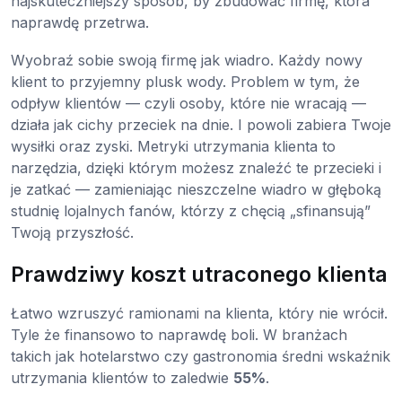
najskuteczniejszy sposób, by zbudować firmę, która
naprawdę przetrwa.
Wyobraź sobie swoją firmę jak wiadro. Każdy nowy
klient to przyjemny plusk wody. Problem w tym, że
odpływ klientów — czyli osoby, które nie wracają —
działa jak cichy przeciek na dnie. I powoli zabiera Twoje
wysiłki oraz zyski. Metryki utrzymania klienta to
narzędzia, dzięki którym możesz znaleźć te przecieki i
je zatkać — zamieniając nieszczelne wiadro w głęboką
studnię lojalnych fanów, którzy z chęcią „sfinansują”
Twoją przyszłość.
Prawdziwy koszt utraconego klienta
Łatwo wzruszyć ramionami na klienta, który nie wrócił.
Tyle że finansowo to naprawdę boli. W branżach
takich jak hotelarstwo czy gastronomia średni wskaźnik
utrzymania klientów to zaledwie
55%
.