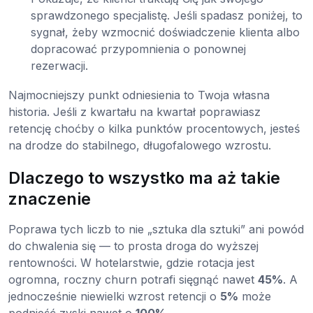
sprawdzonego specjalistę. Jeśli spadasz poniżej, to
sygnał, żeby wzmocnić doświadczenie klienta albo
dopracować przypomnienia o ponownej
rezerwacji.
Najmocniejszy punkt odniesienia to Twoja własna
historia. Jeśli z kwartału na kwartał poprawiasz
retencję choćby o kilka punktów procentowych, jesteś
na drodze do stabilnego, długofalowego wzrostu.
Dlaczego to wszystko ma aż takie
znaczenie
Poprawa tych liczb to nie „sztuka dla sztuki” ani powód
do chwalenia się — to prosta droga do wyższej
rentowności. W hotelarstwie, gdzie rotacja jest
ogromna, roczny churn potrafi sięgnąć nawet
45%
. A
jednocześnie niewielki wzrost retencji o
5%
może
podnieść zyski nawet o
100%
.