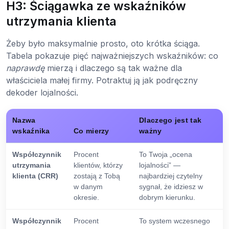
H3: Ściągawka ze wskaźników
utrzymania klienta
Żeby było maksymalnie prosto, oto krótka ściąga.
Tabela pokazuje pięć najważniejszych wskaźników: co
naprawdę
mierzą i dlaczego są tak ważne dla
właściciela małej firmy. Potraktuj ją jak podręczny
dekoder lojalności.
Nazwa
Dlaczego jest tak
wskaźnika
Co mierzy
ważny
Współczynnik
Procent
To Twoja „ocena
utrzymania
klientów, którzy
lojalności” —
klienta (CRR)
zostają z Tobą
najbardziej czytelny
w danym
sygnał, że idziesz w
okresie.
dobrym kierunku.
Współczynnik
Procent
To system wczesnego