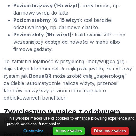
Poziom brązowy (1–5 wizyt):
mały bonus, np.
darmowy syrop do latte.
Poziom srebrny (6–15 wizyt):
coś bardziej
odczuwalnego, np. darmowe ciastko.
Poziom złoty (16+ wizyt):
traktowanie VIP — np.
wcześniejszy dostęp do nowości w menu albo
firmowe gadżety.
To zamienia lojalność w przyjemną, motywującą grę i
daje stałym klientom cel. A najlepsze jest to, że cyfrowy
system jak
BonusQR
może zrobić całą „papierologię”
za Ciebie: automatycznie nalicza wizyty, przenosi
klientów na wyższy poziom i informuje ich o
odblokowanych benefitach.
Zwycięstwo w walce z odpływem
This website makes use of cookies to enhance browsing experience and
klientów
provide additional functionality.
Customize
Allow cookies
Disallow cookies
Rosnący churn potrafi frustrować — jak przeciek,