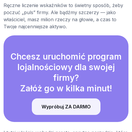
Ręczne liczenie wskaźników to świetny sposób, żeby
poczuć „puls” firmy. Ale bądźmy szczerzy — jako
właściciel, masz milion rzeczy na głowie, a czas to
Twoje najcenniejsze aktywo.
Chcesz uruchomić program
lojalnościowy dla swojej
firmy?
Załóż go w kilka minut!
Wypróbuj ZA DARMO