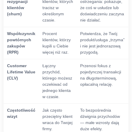
rezygnacji
klientów, których
ostrzegania: pokazuje,
klientów
tracisz w
że coś w usłudze lub
(churn)
określonym
doświadczeniu zaczyna
czasie.
nie działać.
Współczynnik
Procent
Potwierdza, że Twój
powtórnych
klientów, którzy
produkt/usługa „trzyma”
zakupów
kupili u Ciebie
i nie jest jednorazową
(RPR)
więcej niż raz.
przygodą.
Customer
Łączny
Przenosi fokus z
Lifetime Value
przychód,
pojedynczej transakcji
(CLV)
którego możesz
na długoterminową,
oczekiwać od
opłacalną relację.
jednego klienta
w czasie.
Częstotliwość
Jak często
To bezpośrednia
wizyt
przeciętny klient
dźwignia przychodów
wraca do Twojej
— małe wzrosty dają
firmy.
duże efekty.