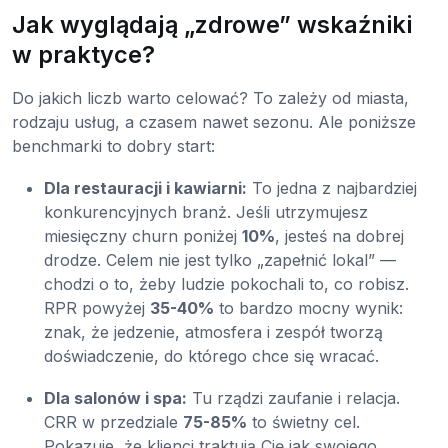
Jak wyglądają „zdrowe” wskaźniki
w praktyce?
Do jakich liczb warto celować? To zależy od miasta,
rodzaju usług, a czasem nawet sezonu. Ale poniższe
benchmarki to dobry start:
Dla restauracji i kawiarni:
To jedna z najbardziej
konkurencyjnych branż. Jeśli utrzymujesz
miesięczny churn poniżej
10%
, jesteś na dobrej
drodze. Celem nie jest tylko „zapełnić lokal” —
chodzi o to, żeby ludzie pokochali to, co robisz.
RPR powyżej
35-40%
to bardzo mocny wynik:
znak, że jedzenie, atmosfera i zespół tworzą
doświadczenie, do którego chce się wracać.
Dla salonów i spa:
Tu rządzi zaufanie i relacja.
CRR w przedziale
75-85%
to świetny cel.
Pokazuje, że klienci traktują Cię jak swojego