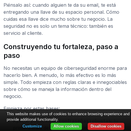
Piénsalo así: cuando alguien te da su email, te está
entregando una llave de su espacio personal. Cómo
cuidas esa llave dice mucho sobre tu negocio. La
seguridad no es solo un tema técnico: también es
servicio al cliente.
Construyendo tu fortaleza, paso a
paso
No necesitas un equipo de ciberseguridad enorme para
hacerlo bien. A menudo, lo más efectivo es lo más
simple. Todo empieza con reglas claras e innegociables
sobre cómo se maneja la información dentro del
negocio.
Empieza por estas bases:
This website makes use of cookies to enhance browsing experience and
provide additional functionality.
Aplicar políticas de contraseñas robustas:
tu
Customize
Allow cookies
Disallow cookies
primera línea de defensa. Asegúrate de que el