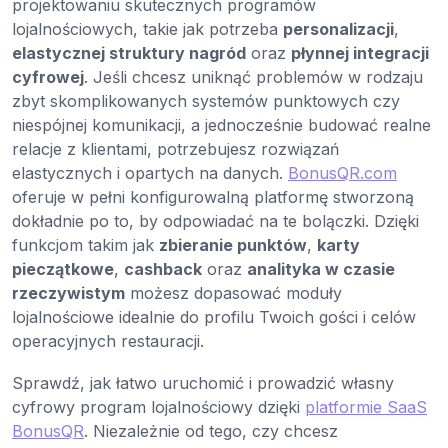
projektowaniu skutecznych programów
lojalnościowych, takie jak potrzeba
personalizacji
,
elastycznej struktury nagród
oraz
płynnej integracji
cyfrowej
. Jeśli chcesz uniknąć problemów w rodzaju
zbyt skomplikowanych systemów punktowych czy
niespójnej komunikacji, a jednocześnie budować realne
relacje z klientami, potrzebujesz rozwiązań
elastycznych i opartych na danych.
BonusQR.com
oferuje w pełni konfigurowalną platformę stworzoną
dokładnie po to, by odpowiadać na te bolączki. Dzięki
funkcjom takim jak
zbieranie punktów
,
karty
pieczątkowe
,
cashback
oraz
analityka w czasie
rzeczywistym
możesz dopasować moduły
lojalnościowe idealnie do profilu Twoich gości i celów
operacyjnych restauracji.
Sprawdź, jak łatwo uruchomić i prowadzić własny
cyfrowy program lojalnościowy dzięki
platformie SaaS
BonusQR
. Niezależnie od tego, czy chcesz