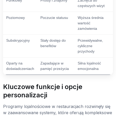
Punktowy
Prosty i znajomy
Zachęca do
częstszych wizyt
Poziomowy
Poczucie statusu
Wyższa średnia
wartość
zamówienia
Subskrypcyjny
Stały dostęp do
Przewidywalne,
benefitów
cykliczne
przychody
Oparty na
Zapadające w
Silna lojalność
doświadczeniach
pamięć przeżycia
emocjonalna
Kluczowe funkcje i opcje
personalizacji
Programy lojalnościowe w restauracjach rozwinęły się
w zaawansowane systemy, które oferują kompleksowe