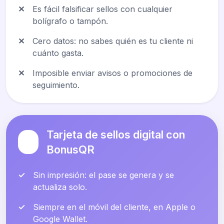
✕
Es fácil falsificar sellos con cualquier
bolígrafo o tampón.
✕
Cero datos: no sabes quién es tu cliente ni
cuánto gasta.
✕
Imposible enviar avisos o promociones de
seguimiento.
Tarjeta de sellos digital con
BonusQR
✓
Sin impresión: el pase se genera y se
actualiza solo.
✓
Siempre en el móvil del cliente, en Apple o
Google Wallet.