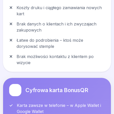
✕
Koszty druku i ciągłego zamawiania nowych
kart
✕
Brak danych o klientach i ich zwyczajach
zakupowych
✕
Łatwe do podrobienia – ktoś może
dorysować stemple
✕
Brak możliwości kontaktu z klientem po
wizycie
Cyfrowa karta BonusQR
✓
Karta zawsze w telefonie – w Apple Wallet i
Google Wallet