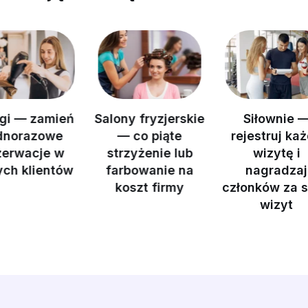
ń
Salony fryzjerskie
Siłownie —
Ma
— co piąte
rejestruj każdą
pros
strzyżenie lub
wizytę i
prz
w
farbowanie na
nagradzaj
koszt firmy
członków za serie
p
wizyt