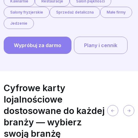
Kawiarnie
Restauracje
Salon piękności
Salony fryzjerskie
Sprzedaż detaliczna
Małe firmy
Jedzenie
Wypróbuj za darmo
Plany i cennik
Cyfrowe karty
lojalnościowe
dostosowane do każdej
branży — wybierz
swoją branżę