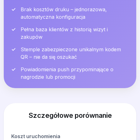
✓
Brak kosztów druku – jednorazowa,
automatyczna konfiguracja
✓
Pełna baza klientów z historią wizyt i
zakupów
✓
Stemple zabezpieczone unikalnym kodem
QR – nie da się oszukać
✓
Powiadomienia push przypominające o
nagrodzie lub promocji
Szczegółowe porównanie
Koszt uruchomienia