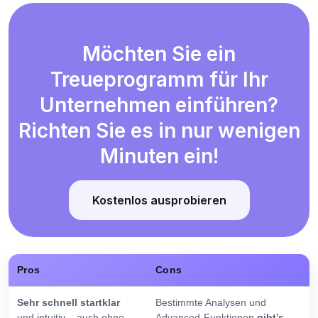
Möchten Sie ein
Treueprogramm für Ihr
Unternehmen einführen?
Richten Sie es in nur wenigen
Minuten ein!
Kostenlos ausprobieren
Pros
Cons
Sehr schnell startklar
Bestimmte Analysen und
und intuitiv – auch ohne
Advanced-Funktionen
gibt’s