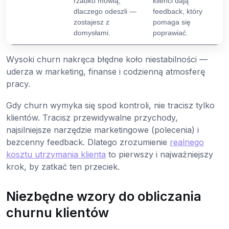
rzadko mówią,
klienci dają
dlaczego odeszli —
feedback, który
zostajesz z
pomaga się
domysłami.
poprawiać.
Wysoki churn nakręca błędne koło niestabilności —
uderza w marketing, finanse i codzienną atmosferę
pracy.
Gdy churn wymyka się spod kontroli, nie tracisz tylko
klientów. Tracisz przewidywalne przychody,
najsilniejsze narzędzie marketingowe (polecenia) i
bezcenny feedback. Dlatego zrozumienie
realnego
kosztu utrzymania klienta
to pierwszy i najważniejszy
krok, by zatkać ten przeciek.
Niezbędne wzory do obliczania
churnu klientów