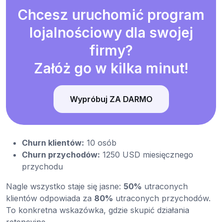
Chcesz uruchomić program
lojalnościowy dla swojej
firmy?
Załóż go w kilka minut!
Wypróbuj ZA DARMO
Churn klientów:
10 osób
Churn przychodów:
1250 USD miesięcznego
przychodu
Nagle wszystko staje się jasne:
50%
utraconych
klientów odpowiada za
80%
utraconych przychodów.
To konkretna wskazówka, gdzie skupić działania