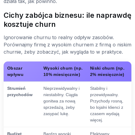
działa tak, jak powinno.
Cichy zabójca biznesu: ile naprawdę
kosztuje churn
Ignorowanie churnu to realny odpływ zasobów.
Porównajmy firmę z wysokim churnem z firmą o niskim
churnie, żeby zobaczyć, jak wygląda to w praktyce.
Obszar
Wysoki churn (np.
Niski churn (np.
wpływu
10% miesięcznie)
2% miesięcznie)
Strumień
Nieprzewidywalny i
Stabilny i
przychodów
niestabilny. Ciągła
przewidywalny.
gonitwa za nową
Przychody rosną,
sprzedażą, żeby
bo lojalni klienci z
zasypać lukę.
czasem wydają
więcej.
Budżet
Bardzo wysoki.
Efektywny.