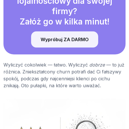
lojalnościowy dla swojej
firmy?
Załóż go w kilka minut!
Wypróbuj ZA DARMO
Wyliczyć cokolwiek — łatwo. Wyliczyć
dobrze
— to już
różnica. Zniekształcony churn potrafi dać Ci fałszywy
spokój, podczas gdy najcenniejsi klienci po cichu
znikają. Oto pułapki, na które warto uważać.