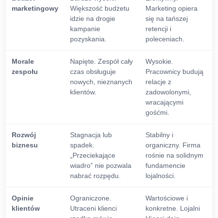
marketingowy
Większość budżetu
Marketing opiera
idzie na drogie
się na tańszej
kampanie
retencji i
pozyskania.
poleceniach.
Morale
Napięte. Zespół cały
Wysokie.
zespołu
czas obsługuje
Pracownicy budują
nowych, nieznanych
relacje z
klientów.
zadowolonymi,
wracającymi
gośćmi.
Rozwój
Stagnacja lub
Stabilny i
biznesu
spadek.
organiczny. Firma
„Przeciekające
rośnie na solidnym
wiadro” nie pozwala
fundamencie
nabrać rozpędu.
lojalności.
Opinie
Ograniczone.
Wartościowe i
klientów
Utraceni klienci
konkretne. Lojalni