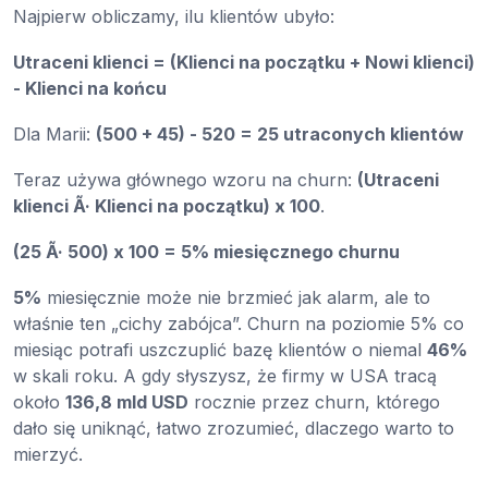
Najpierw obliczamy, ilu klientów ubyło:
Utraceni klienci = (Klienci na początku + Nowi klienci)
- Klienci na końcu
Dla Marii:
(500 + 45) - 520 = 25 utraconych klientów
Teraz używa głównego wzoru na churn:
(Utraceni
klienci Ã· Klienci na początku) x 100
.
(25 Ã· 500) x 100 = 5% miesięcznego churnu
5%
miesięcznie może nie brzmieć jak alarm, ale to
właśnie ten „cichy zabójca”. Churn na poziomie 5% co
miesiąc potrafi uszczuplić bazę klientów o niemal
46%
w skali roku. A gdy słyszysz, że firmy w USA tracą
około
136,8 mld USD
rocznie przez churn, którego
dało się uniknąć, łatwo zrozumieć, dlaczego warto to
mierzyć.