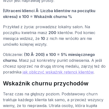
Wzór jest naprawdę prosty:
(Utraceni klienci Ã· Liczba klientów na początku
okresu) x 100 = Wskaźnik churnu %
Przykład z życia: prowadzisz lokalny salon. Na
początku kwietnia masz
200
klientów. Pod koniec
miesiąca widzisz, że
10
z nich nie wróciło ani nie
umówiło kolejnej wizyty.
Obliczenie:
(10 Ã· 200) x 100 = 5% miesięcznego
churnu
. Masz już konkretny punkt odniesienia. A jeśli
chcesz spojrzeć na drugą stronę medalu, zajrzyj też do
poradnika
jak obliczyć wskaźnik retencji klientów
.
Wskaźnik churnu przychodów
Teraz czas na głębszy poziom. Podstawowy churn
traktuje każdego klienta tak samo, a przecież wszyscy
wiemy, że to nieprawda. Utrata osoby, która kupiła