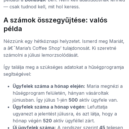
— csak tudnod kell, mit hol keress.
A számok összegyűjtése: valós
példa
Nézzünk egy hétköznapi helyzetet. Ismerd meg Mariát,
a â€˜Maria’s Coffee Shop’ tulajdonosát. Ki szeretné
számolni a júliusi lemorzsolódását.
Így találja meg a szükséges adatokat a hűségprogramja
segítségével:
Ügyfelek száma a hónap elején:
Maria megnézi a
hűségprogram felületén, hányan vásároltak
júniusban. Így július 1-jén
500
aktív ügyfele van.
Ügyfelek száma a hónap végén:
Lefuttatja
ugyanezt a jelentést júliusra, és azt látja, hogy a
hónap végén
520
aktív ügyféllel zárt.
Új ügyfelek száma:
A rendszer szerint
45
teljesen