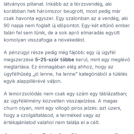
látványos pillanat. Inkább az a törzsvendég, aki
korábban heti háromszor beugrott, most pedig már
csak havonta egyszer. Egy szalonban az a vendég, aki
90 napja nem foglalt új időpontot. Egy-két eltűnő ember
talán fel sem tűnik, de a sok apró elmaradás együtt
komolyan visszafogja a növekedést.
A pénzügyi része pedig még fájóbb: egy új ügyfél
megszerzése
5–25-ször többe
kerül, mint egy meglévő
megtartása. Ez önmagában elég ahhoz, hogy az
ügyfélhűség „jó lenne, ha lenne” kategóriából a túlélés
egyik alappillérévé váljon.
A lemorzsolódás nem csak egy szám egy táblázatban;
az ügyfélélmény közvetlen visszajelzése. A magas
churn olyan, mint egy villogó piros jelzés: azt üzeni,
hogy a szolgáltatásod, a terméked vagy az
értékajánlatod valahol nem találja el a célt.