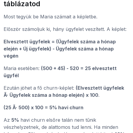
táblázatod
Most tegyük be Maria számait a képletbe.
Először számoljuk ki, hány ügyfelet veszített. A képlet:
Elvesztett ügyfelek = (Ügyfelek száma a hónap
elején + Új ügyfelek) - Ügyfelek száma a hónap
végén
Maria esetében:
(500 + 45) - 520 = 25 elvesztett
ügyfél
Ezután jöhet a fő churn-képlet:
(Elvesztett ügyfelek
Ã· Ügyfelek száma a hónap elején) x 100
.
(25 Ã· 500) x 100 = 5% havi churn
Az
5%
havi churn elsőre talán nem tűnik
vészhelyzetnek, de alattomos tud lenni. Ha minden