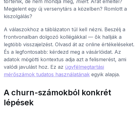
történik, de nem mondja meg,
miért
. Árat emeltél?
Megjelent egy új versenytárs a közelben? Romlott a
kiszolgálás?
A válaszokhoz a táblázaton túl kell nézni. Beszélj a
frontvonalban dolgozó kollégákkal — ők hallják a
legtöbb visszajelzést. Olvasd át az online értékeléseket.
És a legfontosabb: kérdezd meg a vásárlóidat. Az
adatok mögötti kontextus adja azt a felismerést, ami
valódi javulást hoz. Ez az
ügyfélmegtartási
mérőszámok tudatos használatának
egyik alapja.
A churn-számokból konkrét
lépések