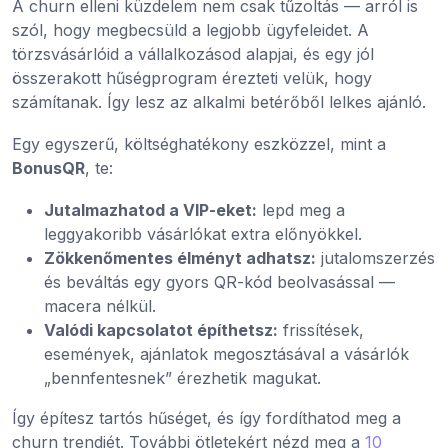
A churn elleni küzdelem nem csak tűzoltás — arról is
szól, hogy megbecsüld a legjobb ügyfeleidet. A
törzsvásárlóid a vállalkozásod alapjai, és egy jól
összerakott hűségprogram érezteti velük, hogy
számítanak. Így lesz az alkalmi betérőből lelkes ajánló.
Egy egyszerű, költséghatékony eszközzel, mint a
BonusQR
, te:
Jutalmazhatod a VIP-eket:
lepd meg a
leggyakoribb vásárlókat extra előnyökkel.
Zökkenőmentes élményt adhatsz:
jutalomszerzés
és beváltás egy gyors QR-kód beolvasással —
macera nélkül.
Valódi kapcsolatot építhetsz:
frissítések,
események, ajánlatok megosztásával a vásárlók
„bennfentesnek” érezhetik magukat.
Így építesz tartós hűséget, és így fordíthatod meg a
churn trendjét. További ötletekért nézd meg a
10