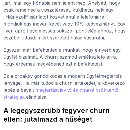
járt, már egy hónapja nem jelent meg. Ahelyett, hogy
csak remélnéd a visszatérését, küldhetsz neki egy
„Hiányzol!” ajánlatot közvetlenül a telefonjára —
mondjuk egy ingyen kávét vagy 10% kedvezményt. Egy
ilyen apró figyelmesség sokszor pont elég ahhoz, hogy
eszébe juttasd: miért szeretett nálad vásárolni.
Egyszer már befektetted a munkát, hogy elnyerd egy
ügyfél bizalmát. A churn-számod emlékeztető arra,
hogy érdemes megvédened ezt a befektetést.
Ez a proaktív gondolkodás a modern ügyfélmegtartás
lényege. Ha már tudod a churn-értékedet, a következő
lépés a bevált
megtartást javító és churnt csökkentő
stratégiák
elindítása.
A legegyszerűbb fegyver churn
ellen: jutalmazd a hűséget