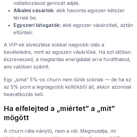
vállalkozásod gerincét adják.
Alkalmi vásárlók:
akik havonta egyszer-kétszer
térnek be.
Egyszeri látogatók:
akik egyszer vásároltak, aztán
eltűntek.
A VIP-ek elvesztése sokkal nagyobb ütés a
bevételedre, mint az egyszeri vásárlóké. Ha ezt időben
észreveszed, a megtartási energiáidat arra fordíthatod,
ami valóban számít.
Egy „sima” 5%-os churn nem tűnik soknak — de ha ez
az 5% pont a legnagyobb költőkből áll, akkor azonnali
beavatkozás kell.
Ha elfelejted a „miértet” a „mit”
mögött
A churn-ráta iránytű, nem a cél. Megmutatja,
mi