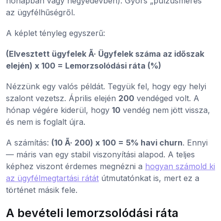
hónapban vagy negyedévben). Gyors „pulzusmérés”
az ügyfélhűségről.
A képlet tényleg egyszerű:
(Elvesztett ügyfelek Ã· Ügyfelek száma az időszak
elején) x 100 = Lemorzsolódási ráta (%)
Nézzünk egy valós példát. Tegyük fel, hogy egy helyi
szalont vezetsz. Április elején
200
vendéged volt. A
hónap végére kiderül, hogy
10
vendég nem jött vissza,
és nem is foglalt újra.
A számítás:
(10 Ã· 200) x 100 = 5% havi churn
. Ennyi
— máris van egy stabil viszonyítási alapod. A teljes
képhez viszont érdemes megnézni a
hogyan számold ki
az ügyfélmegtartási rátát
útmutatónkat is, mert ez a
történet másik fele.
A bevételi lemorzsolódási ráta