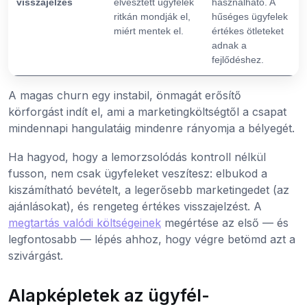
visszajelzés
elvesztett ügyfelek
használható. A
ritkán mondják el,
hűséges ügyfelek
miért mentek el.
értékes ötleteket
adnak a
fejlődéshez.
A magas churn egy instabil, önmagát erősítő
körforgást indít el, ami a marketingköltségtől a csapat
mindennapi hangulatáig mindenre rányomja a bélyegét.
Ha hagyod, hogy a lemorzsolódás kontroll nélkül
fusson, nem csak ügyfeleket veszítesz: elbukod a
kiszámítható bevételt, a legerősebb marketingedet (az
ajánlásokat), és rengeteg értékes visszajelzést. A
megtartás valódi költségeinek
megértése az első — és
legfontosabb — lépés ahhoz, hogy végre betömd azt a
szivárgást.
Alapképletek az ügyfél-