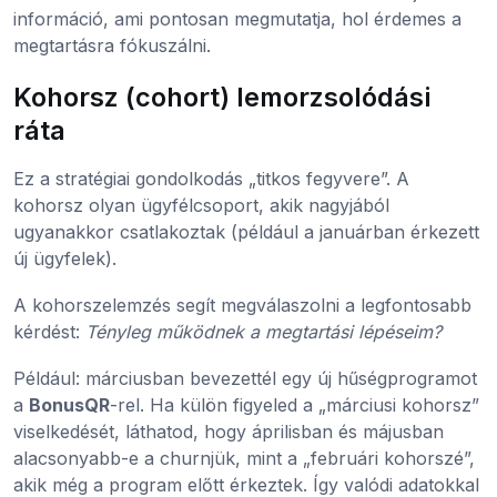
információ, ami pontosan megmutatja, hol érdemes a
megtartásra fókuszálni.
Kohorsz (cohort) lemorzsolódási
ráta
Ez a stratégiai gondolkodás „titkos fegyvere”. A
kohorsz olyan ügyfélcsoport, akik nagyjából
ugyanakkor csatlakoztak (például a januárban érkezett
új ügyfelek).
A kohorszelemzés segít megválaszolni a legfontosabb
kérdést:
Tényleg működnek a megtartási lépéseim?
Például: márciusban bevezettél egy új hűségprogramot
a
BonusQR
-rel. Ha külön figyeled a „márciusi kohorsz”
viselkedését, láthatod, hogy áprilisban és májusban
alacsonyabb-e a churnjük, mint a „februári kohorszé”,
akik még a program előtt érkeztek. Így valódi adatokkal