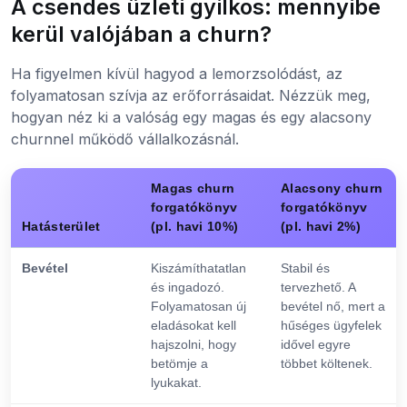
A csendes üzleti gyilkos: mennyibe
kerül valójában a churn?
Ha figyelmen kívül hagyod a lemorzsolódást, az
folyamatosan szívja az erőforrásaidat. Nézzük meg,
hogyan néz ki a valóság egy magas és egy alacsony
churnnel működő vállalkozásnál.
Magas churn
Alacsony churn
forgatókönyv
forgatókönyv
Hatásterület
(pl. havi 10%)
(pl. havi 2%)
Bevétel
Kiszámíthatatlan
Stabil és
és ingadozó.
tervezhető. A
Folyamatosan új
bevétel nő, mert a
eladásokat kell
hűséges ügyfelek
hajszolni, hogy
idővel egyre
betömje a
többet költenek.
lyukakat.