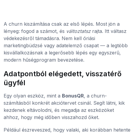
A churn kiszámítása csak az első lépés. Most jön a
lényeg: fogod a számot, és
változtatsz
rajta. Itt váltasz
védekezésről támadásra. Nem kell óriási
marketingbüdzsé vagy adatelemző csapat — a legtöbb
kisvállalkozásnak a legerősebb lépés egy egyszerű,
modern hűségprogram bevezetése.
Adatpontból elégedett, visszatérő
ügyfél
Egy olyan eszköz, mint a
BonusQR
, a churn-
számításból konkrét akciótervet csinál. Segít látni, kik
kezdenek eltávolodni, és megadja az eszközöket
ahhoz, hogy még időben visszahozd őket.
Például észreveszed, hogy valaki, aki korábban hetente