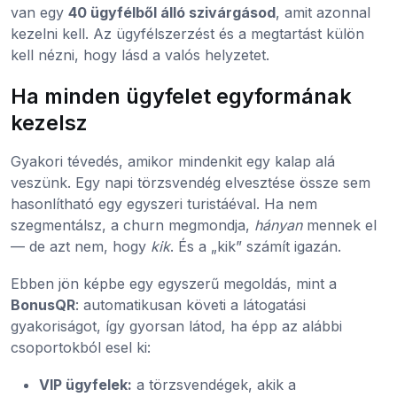
van egy
40 ügyfélből álló szivárgásod
, amit azonnal
kezelni kell. Az ügyfélszerzést és a megtartást külön
kell nézni, hogy lásd a valós helyzetet.
Ha minden ügyfelet egyformának
kezelsz
Gyakori tévedés, amikor mindenkit egy kalap alá
veszünk. Egy napi törzsvendég elvesztése össze sem
hasonlítható egy egyszeri turistáéval. Ha nem
szegmentálsz, a churn megmondja,
hányan
mennek el
— de azt nem, hogy
kik
. És a „kik” számít igazán.
Ebben jön képbe egy egyszerű megoldás, mint a
BonusQR
: automatikusan követi a látogatási
gyakoriságot, így gyorsan látod, ha épp az alábbi
csoportokból esel ki:
VIP ügyfelek:
a törzsvendégek, akik a