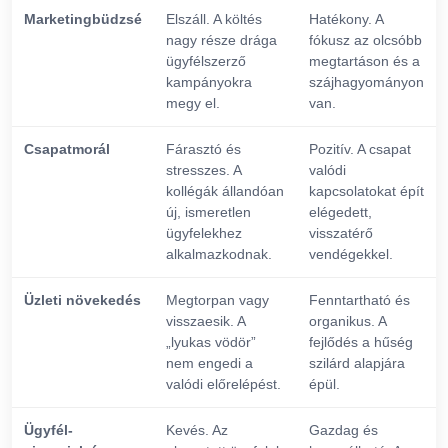
Marketingbüdzsé
Elszáll. A költés
Hatékony. A
nagy része drága
fókusz az olcsóbb
ügyfélszerző
megtartáson és a
kampányokra
szájhagyományon
megy el.
van.
Csapatmorál
Fárasztó és
Pozitív. A csapat
stresszes. A
valódi
kollégák állandóan
kapcsolatokat épít
új, ismeretlen
elégedett,
ügyfelekhez
visszatérő
alkalmazkodnak.
vendégekkel.
Üzleti növekedés
Megtorpan vagy
Fenntartható és
visszaesik. A
organikus. A
„lyukas vödör”
fejlődés a hűség
nem engedi a
szilárd alapjára
valódi előrelépést.
épül.
Ügyfél-
Kevés. Az
Gazdag és