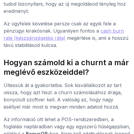
tudod bizonyítani, hogy az új megoldásod tényleg hoz
eredményt.
Az ügyfelek követése persze csak az egyik fele a
pénzügyi kirakósnak. Ugyanilyen fontos a
cash burn
rate (készpénzégetési ráta)
megértése is, ami a hosszú
távú stabilitásod kulcsa.
Hogyan számold ki a churnt a már
meglévő eszközeiddel?
Ültessük át a gyakorlatba. Sok kisvállalkozót az tart
vissza, hogy azt hiszi: a churn számolásához drága,
bonyolult szoftver kell. A valóság az, hogy nagy
eséllyel már most is megvan minden adatod hozzá.
Az információ ott lehet a POS-rendszeredben, a
foglalási naptáradban vagy egy egyszerű hűségappban,
például a
BonusQR
-ben. Nem kell adattudósnak lenned