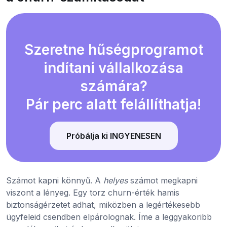
Szeretne hűségprogramot
indítani vállalkozása
számára?
Pár perc alatt felállíthatja!
Próbálja ki INGYENESEN
Számot kapni könnyű. A
helyes
számot megkapni
viszont a lényeg. Egy torz churn-érték hamis
biztonságérzetet adhat, miközben a legértékesebb
ügyfeleid csendben elpárolognak. Íme a leggyakoribb