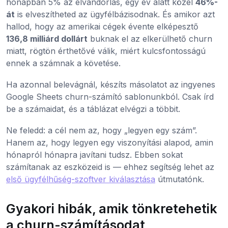
hónapban 5% az elvándorlás, egy év alatt közel
46%-
át
is elveszítheted az ügyfélbázisodnak. És amikor azt
hallod, hogy az amerikai cégek évente elképesztő
136,8 milliárd dollárt
buknak el az elkerülhető churn
miatt, rögtön érthetővé válik, miért kulcsfontosságú
ennek a számnak a követése.
Ha azonnal belevágnál, készíts másolatot az ingyenes
Google Sheets churn-számító sablonunkból. Csak írd
be a számaidat, és a táblázat elvégzi a többit.
Ne feledd: a cél nem az, hogy „legyen egy szám”.
Hanem az, hogy legyen egy viszonyítási alapod, amin
hónapról hónapra javítani tudsz. Ebben sokat
számítanak az eszközeid is — ehhez segítség lehet az
első ügyfélhűség-szoftver kiválasztása
útmutatónk.
Gyakori hibák, amik tönkretehetik
a churn-számításodat