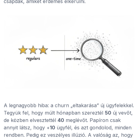
csapdák, amiket érdemes elkerülni.
A legnagyobb hiba: a churn „eltakarása” új ügyfelekkel.
Tegyük fel, hogy múlt hónapban szereztél
50
új vevőt,
de közben elvesztettél
40
meglévőt. Papíron csak
annyit látsz, hogy +
10
ügyfél, és azt gondolod, minden
rendben. Pedig ez veszélyes illúzió. A valóság az, hogy