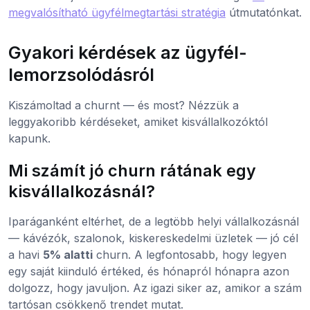
megvalósítható ügyfélmegtartási stratégia
útmutatónkat.
Gyakori kérdések az ügyfél-
lemorzsolódásról
Kiszámoltad a churnt — és most? Nézzük a
leggyakoribb kérdéseket, amiket kisvállalkozóktól
kapunk.
Mi számít jó churn rátának egy
kisvállalkozásnál?
Iparáganként eltérhet, de a legtöbb helyi vállalkozásnál
— kávézók, szalonok, kiskereskedelmi üzletek — jó cél
a havi
5% alatti
churn. A legfontosabb, hogy legyen
egy saját kiinduló értéked, és hónapról hónapra azon
dolgozz, hogy javuljon. Az igazi siker az, amikor a szám
tartósan csökkenő trendet mutat.