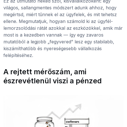
Ez az útmutató neked szól, kisvállalkozóként: egy
világos, sallangmentes módszert adunk ahhoz, hogy
megértsd, miért tűnnek el az ügyfelek, és mit tehetsz
ellene. Megmutatjuk, hogyan számold ki az ügyfél-
lemorzsolódási rátát azokkal az eszközökkel, amik már
most is a kezedben vannak — így egy zavaros
mutatóból a legjobb „fegyvered” lesz egy stabilabb,
kiszámíthatóbb és nyereségesebb vállalkozás
felépítéséhez.
A rejtett mérőszám, ami
észrevétlenül viszi a pénzed