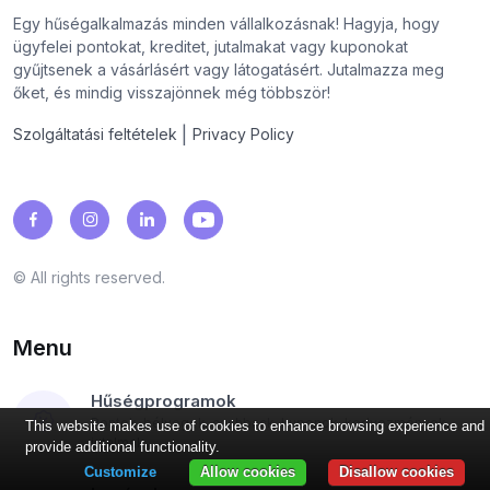
Egy hűségalkalmazás minden vállalkozásnak! Hagyja, hogy
ügyfelei pontokat, kreditet, jutalmakat vagy kuponokat
gyűjtsenek a vásárlásért vagy látogatásért. Jutalmazza meg
őket, és mindig visszajönnek még többször!
|
Szolgáltatási feltételek
Privacy Policy
© All rights reserved.
Menu
Hűségprogramok
Pontok, bélyegek, cashback, kuponok, kedvezmények,
This website makes use of cookies to enhance browsing experience and
jutalmak...
provide additional functionality.
Customize
Allow cookies
Disallow cookies