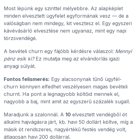
Most lépünk egy szinttel mélyebbre. Az alapképlet
minden elvesztett ügyfelet egyformának vesz — de a
valóságban nem mindegy, kit vesztesz el. Egy egyszeri
kávévásárló elvesztése nem ugyanaz, mint egy napi
törzsvendégé.
A bevételi churn egy fájóbb kérdésre válaszol:
Mennyi
pénz esik ki?
Ez mutatja meg az elvándorlás igazi
anyagi súlyát.
Fontos felismerés:
Egy alacsonynak tűnő ügyfél-
churn könnyen elfedhet veszélyesen magas bevételi
churnt. Ha pont a legnagyobb költőid mennek el,
nagyobb a baj, mint amit az egyszerű százalék sugall.
Maradjunk a szalonnál. A
10
elvesztett vendégből öt
alkalmi hajvágásra járt, kb. havi 50 dollárt költve, míg a
másik öt rendszeres, nagyértékű festés vendég volt,
átlagosan havi 200 dollárral.