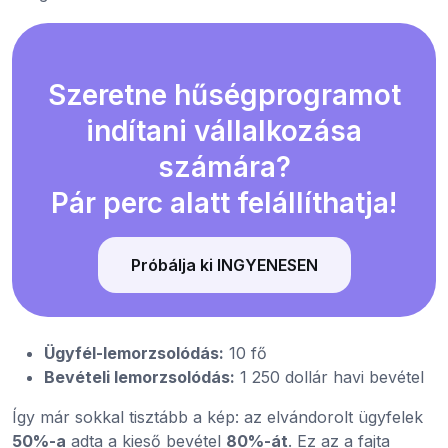
Szeretne hűségprogramot
indítani vállalkozása
számára?
Pár perc alatt felállíthatja!
Próbálja ki INGYENESEN
Ügyfél-lemorzsolódás:
10 fő
Bevételi lemorzsolódás:
1 250 dollár havi bevétel
Így már sokkal tisztább a kép: az elvándorolt ügyfelek
50%-a
adta a kieső bevétel
80%-át
. Ez az a fajta