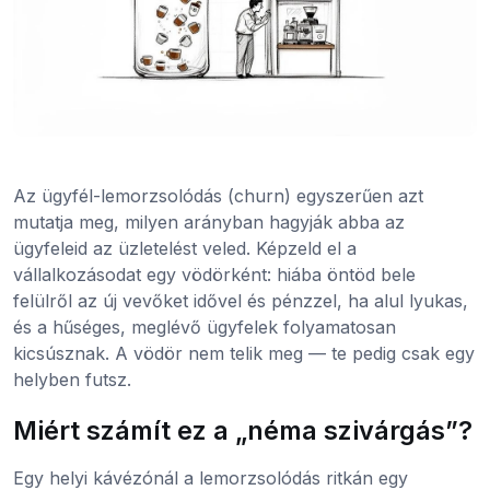
Az ügyfél-lemorzsolódás (churn) egyszerűen azt
mutatja meg, milyen arányban hagyják abba az
ügyfeleid az üzletelést veled. Képzeld el a
vállalkozásodat egy vödörként: hiába öntöd bele
felülről az új vevőket idővel és pénzzel, ha alul lyukas,
és a hűséges, meglévő ügyfelek folyamatosan
kicsúsznak. A vödör nem telik meg — te pedig csak egy
helyben futsz.
Miért számít ez a „néma szivárgás”?
Egy helyi kávézónál a lemorzsolódás ritkán egy