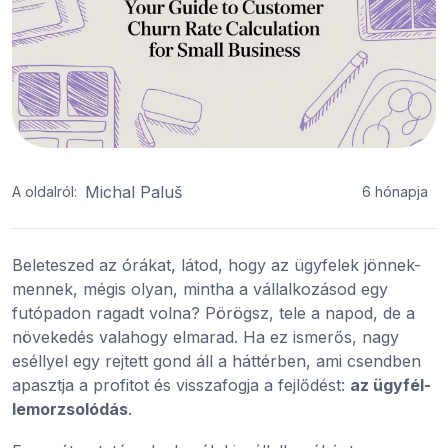
Michal Paluš
A oldalról:
6 hónapja
Beleteszed az órákat, látod, hogy az ügyfelek jönnek-
mennek, mégis olyan, mintha a vállalkozásod egy
futópadon ragadt volna? Pörögsz, tele a napod, de a
növekedés valahogy elmarad. Ha ez ismerős, nagy
eséllyel egy rejtett gond áll a háttérben, ami csendben
apasztja a profitot és visszafogja a fejlődést:
az ügyfél-
lemorzsolódás
.