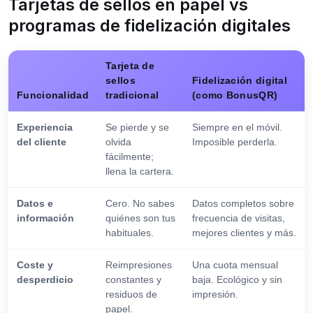
Tarjetas de sellos en papel vs
programas de fidelización digitales
Tarjeta de
sellos
Fidelización digital
Funcionalidad
tradicional
(como BonusQR)
Experiencia
Se pierde y se
Siempre en el móvil.
del cliente
olvida
Imposible perderla.
fácilmente;
llena la cartera.
Datos e
Cero. No sabes
Datos completos sobre
información
quiénes son tus
frecuencia de visitas,
habituales.
mejores clientes y más.
Coste y
Reimpresiones
Una cuota mensual
desperdicio
constantes y
baja. Ecológico y sin
residuos de
impresión.
papel.