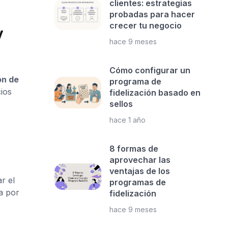
clientes: estrategias
probadas para hacer
crecer tu negocio
y
hace 9 meses
Cómo configurar un
ón de
programa de
ios
fidelización basado en
sellos
hace 1 año
8 formas de
aprovechar las
ventajas de los
r el
programas de
a por
fidelización
hace 9 meses