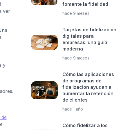
d
fomente la fidelidad
 ver
hace 9 meses
Tarjetas de fidelización
 Una
digitales para
a.
empresas: una guía
moderna
hace 9 meses
s y
Cómo las aplicaciones
de programas de
fidelización ayudan a
sores.
aumentar la retención
de clientes
hace 1 año
e de
e
Cómo fidelizar a los