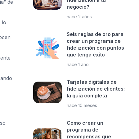
fidelización a tu
ia” de
negocio?
hace 2 años
 lo
Seis reglas de oro para
nocen
crear un programa de
fidelización con puntos
que tenga éxito
iente
hace 1 año
atando
Tarjetas digitales de
fidelización de clientes:
la guía completa
hace 10 meses
uso
Cómo crear un
programa de
recompensas que