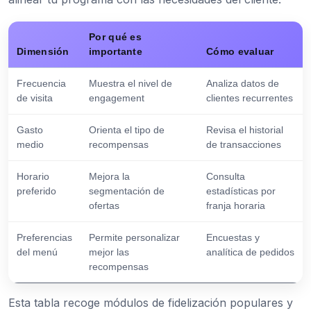
Por qué es
Dimensión
importante
Cómo evaluar
Frecuencia
Muestra el nivel de
Analiza datos de
de visita
engagement
clientes recurrentes
Gasto
Orienta el tipo de
Revisa el historial
medio
recompensas
de transacciones
Horario
Mejora la
Consulta
preferido
segmentación de
estadísticas por
ofertas
franja horaria
Preferencias
Permite personalizar
Encuestas y
del menú
mejor las
analítica de pedidos
recompensas
Esta tabla recoge módulos de fidelización populares y