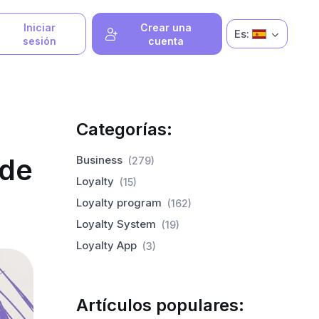
Iniciar
Crear una
Es:
sesión
cuenta
Categorías:
 de
Business
(279)
Loyalty
(15)
Loyalty program
(162)
Loyalty System
(19)
Loyalty App
(3)
Artículos populares: