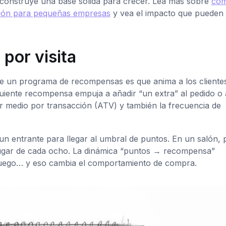
, construye una base sólida para crecer. Lea más sobre
có
ación para pequeñas empresas
y vea el impacto que pueden 
por visita
e un programa de recompensas es que anima a los cliente
iguiente recompensa empuja a añadir “un extra” al pedido o 
lor medio por transacción (ATV) y también la frecuencia de
 un entrante para llegar al umbral de puntos. En un salón,
n lugar de cada ocho. La dinámica “puntos → recompensa”
 juego… y eso cambia el comportamiento de compra.