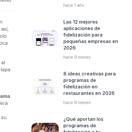
 meses
hace 1 año
n
Las 12 mejores
aplicaciones de
así,
fidelización para
olo
pequeñas empresas en
boca
2026
hace 9 meses
 al
 tapa
8 ideas creativas para
programas de
fidelización en
restaurantes en 2026
rama
hace 9 meses
Verá
 su
¿Qué aportan los
programas de