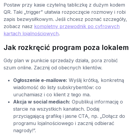
Postaw przy kasie czytelną tabliczkę z dużym kodem
QR. Taki „trigger” ułatwia rozpoczęcie rozmowy i robi
zapis bezwysiłkowym. Jeśli chcesz poznać szczegóły,
zobacz nasz
kompletny przewodnik po cyfrowych
kartach lojalnościowych
.
Jak rozkręcić program poza lokalem
Gdy plan w punkcie sprzedaży działa, pora zrobić
szum online. Zacznij od obecnych klientów.
Ogłoszenie e-mailowe:
Wyślij krótką, konkretną
wiadomość do listy subskrybentów: co
uruchamiasz i co klient z tego ma.
Akcja w social mediach:
Opublikuj informację o
starcie na wszystkich kanałach. Dodaj
przyciągającą grafikę i jasne CTA, np. „Dołącz do
programu lojalnościowego i zacznij odbierać
nagrody!”.