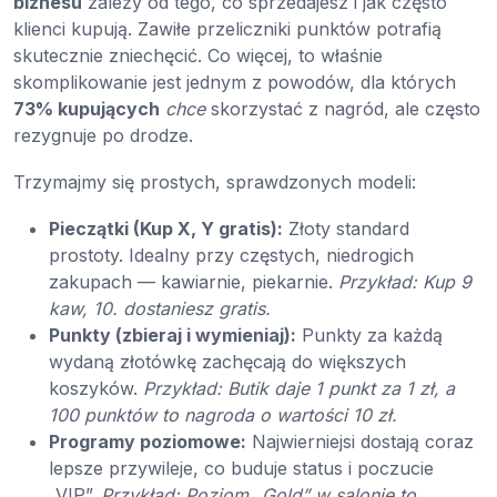
biznesu
zależy od tego, co sprzedajesz i jak często
klienci kupują. Zawiłe przeliczniki punktów potrafią
skutecznie zniechęcić. Co więcej, to właśnie
skomplikowanie jest jednym z powodów, dla których
73% kupujących
chce
skorzystać z nagród, ale często
rezygnuje po drodze.
Trzymajmy się prostych, sprawdzonych modeli:
Pieczątki (Kup X, Y gratis):
Złoty standard
prostoty. Idealny przy częstych, niedrogich
zakupach — kawiarnie, piekarnie.
Przykład: Kup 9
kaw, 10. dostaniesz gratis.
Punkty (zbieraj i wymieniaj):
Punkty za każdą
wydaną złotówkę zachęcają do większych
koszyków.
Przykład: Butik daje 1 punkt za 1 zł, a
100 punktów to nagroda o wartości 10 zł.
Programy poziomowe:
Najwierniejsi dostają coraz
lepsze przywileje, co buduje status i poczucie
„VIP”.
Przykład: Poziom „Gold” w salonie to