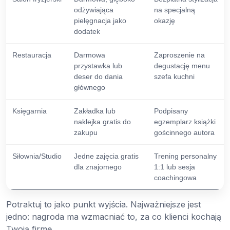
odżywiająca
na specjalną
pielęgnacja jako
okazję
dodatek
Restauracja
Darmowa
Zaproszenie na
przystawka lub
degustację menu
deser do dania
szefa kuchni
głównego
Księgarnia
Zakładka lub
Podpisany
naklejka gratis do
egzemplarz książki
zakupu
gościnnego autora
Siłownia/Studio
Jedne zajęcia gratis
Trening personalny
dla znajomego
1:1 lub sesja
coachingowa
Potraktuj to jako punkt wyjścia. Najważniejsze jest
jedno: nagroda ma wzmacniać to, za co klienci kochają
Twoją firmę.