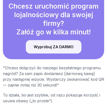
Chcesz uruchomić program
lojalnościowy dla swojej
firmy?
Załóż go w kilka minut!
Wypróbuj ZA DARMO
"Chcesz dołączyć do naszego bezpłatnego programu
nagród? Za sam zapis dostaniesz [darmową kawę]
przy następnej wizycie. Wystarczy zeskanować kod QR
— zajmie mniej niż 30 sekund!"
To działa, bo jest szybkie, od razu pokazuje korzyść i
usuwa obawy („to proste”).