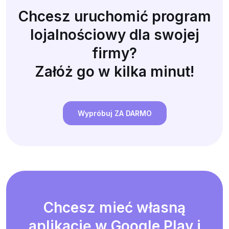
Chcesz uruchomić program
lojalnościowy dla swojej
firmy?
Załóż go w kilka minut!
Wypróbuj ZA DARMO
Chcesz mieć własną
aplikację w Google Play i