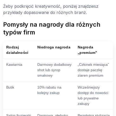
Żeby podkręcić kreatywność, poniżej znajdziesz
przykłady dopasowane do różnych branż.
Pomysły na nagrody dla różnych
typów firm
Rodzaj
Niedroga nagroda
Nagroda
działalności
„premium”
Kawiarnia
Darmowy dodatkowy
„Członek miesiąca”
shot lub syrop
dostaje paczkę
smakowy
ziaren premium
Butik
10% rabatu na
Wcześniejszy
kolejny zakup
dostęp do nowości
lub prywatne
zakupy
Salon fryzjerski
Darmowa, głęboko
Bezpłatna stylizacja