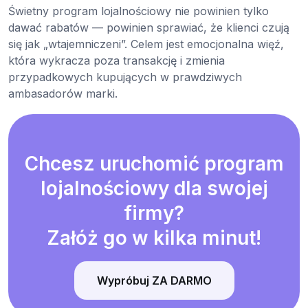
Świetny program lojalnościowy nie powinien tylko
dawać rabatów — powinien sprawiać, że klienci czują
się jak „wtajemniczeni”. Celem jest emocjonalna więź,
która wykracza poza transakcję i zmienia
przypadkowych kupujących w prawdziwych
ambasadorów marki.
Chcesz uruchomić program
lojalnościowy dla swojej
firmy?
Załóż go w kilka minut!
Wypróbuj ZA DARMO