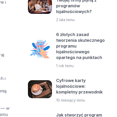
Twojej firmy płyną z
e i
programów
lojalnościowych?
2 lata temu
6 złotych zasad
tworzenia skutecznego
programu
lojalnościowego
aj
opartego na punktach
1 rok temu
h i
Cyfrowe karty
lojalnościowe:
zmią
kompletny przewodnik
10 miesięcy temu
s — w
ramu
Jak stworzyć program