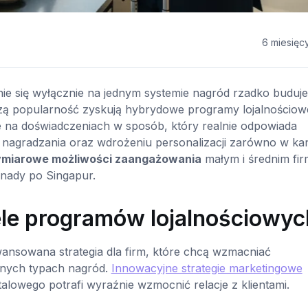
6 miesięc
nie się wyłącznie na jednym systemie nagród rzadko buduje
ększą popularność zyskują hybrydowe programy lojalnościo
e na doświadczeniach w sposób, który realnie odpowiada
ur nagradzania oraz wdrożeniu personalizacji zarówno w ka
miarowe możliwości zaangażowania
małym i średnim fi
nady po Singapur.
e programów lojalnościowyc
ansowana strategia dla firm, które chcą wzmacniać
żnych typach nagród.
Innowacyjne strategie marketingowe
italowego potrafi wyraźnie wzmocnić relacje z klientami.