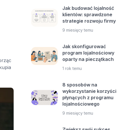
Jak budować lojalność
klientów: sprawdzone
strategie rozwoju firmy
9 miesięcy temu
Jak skonfigurować
program lojalnościowy
oparty na pieczątkach
orząc
kupia
1 rok temu
8 sposobów na
wykorzystanie korzyści
płynących z programu
lojalnościowego
9 miesięcy temu
Zwiększ swój sukces