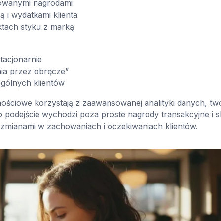
zowanymi nagrodami
 i wydatkami klienta
tach styku z marką
tacjonarnie
nia przez obręcze”
ególnych klientów
nościowe korzystają z zaawansowanej analityki danych, tw
o podejście wychodzi poza proste nagrody transakcyjne i s
a zmianami w zachowaniach i oczekiwaniach klientów.