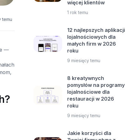
więcej klientów
1 rok temu
y temu
12 najlepszych aplikacji
lojalnościowych dla
małych firm w 2026
we —
roku
9 miesięcy temu
nałach
rmom,
8 kreatywnych
pomysłów na programy
lojalnościowe dla
h?
restauracji w 2026
roku
9 miesięcy temu
Jakie korzyści dla