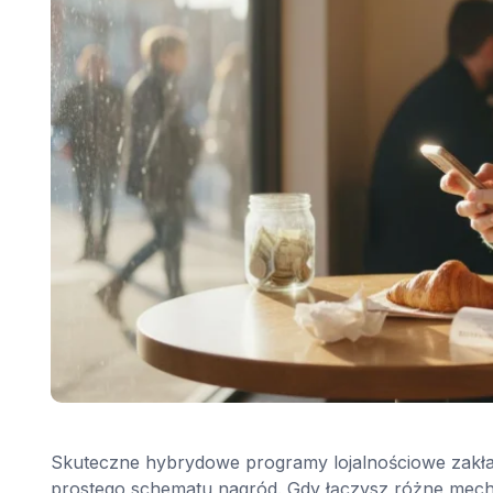
Skuteczne hybrydowe programy lojalnościowe zakłada
prostego schematu nagród. Gdy łączysz różne mecha