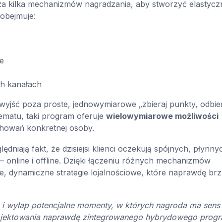
a kilka mechanizmów nagradzania, aby stworzyć elastyczn
 obejmuje:
e
ch kanałach
yjść poza proste, jednowymiarowe „zbieraj punkty, odbier
hematu, taki program oferuje
wielowymiarowe możliwości
howań konkretnej osoby.
iają fakt, że dzisiejsi klienci oczekują spójnych, płynnyc
online i offline. Dzięki łączeniu różnych mechanizmów
, dynamiczne strategie lojalnościowe, które naprawdę br
ta i wyłap potencjalne momenty, w których nagroda ma sen
projektowania naprawdę zintegrowanego hybrydowego prog