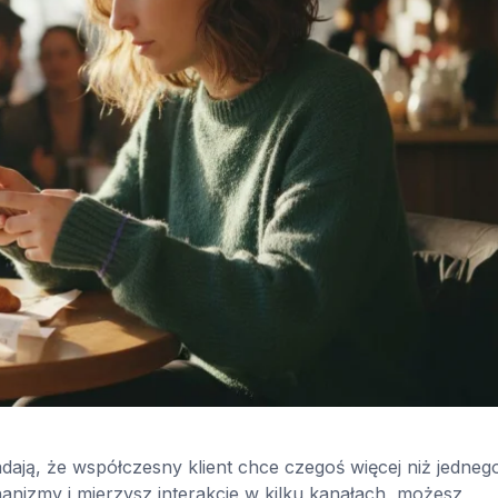
ją, że współczesny klient chce czegoś więcej niż jedneg
nizmy i mierzysz interakcje w kilku kanałach, możesz