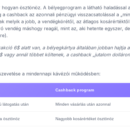
 hogyan ösztönöz. A bélyegprogram a látható haladással 
míg a cashback az azonnali pénzügyi visszacsatolással a „mi
ak melyik a jobb, a vendégkörétől, az átlagos kosárértéktől
ró vendég máshogy reagál, mint az, aki hetente egyszer, de
re).
zakció 6$ alatt van, a bélyegkártya általában jobban hajtja a
$ vagy annál többet költenek, a cashback „jutalom dolláron
sszevetése a mindennapi kávézói működésben:
Cashback program
 látogatás után
Minden vásárlás után azonnal
ra ösztönöz
Nagyobb kosárértéket ösztönöz