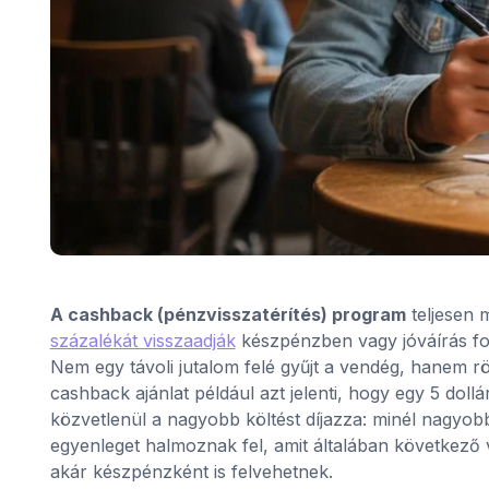
A cashback (pénzvisszatérítés) program
teljesen 
százalékát visszaadják
készpénzben vagy jóváírás for
Nem egy távoli jutalom felé gyűjt a vendég, hanem r
cashback ajánlat például azt jelenti, hogy egy 5 doll
közvetlenül a nagyobb költést díjazza: minél nagyobb
egyenleget halmoznak fel, amit általában következő
akár készpénzként is felvehetnek.