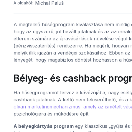
Michal Paluš
A oldalról:
A megfelelő hűségprogram kiválasztása nem mindig 
hogy az egyszerű, jól bevált jutalmak és az azonnal
étterem számára az újravásárlások növelése végül k
(pénzvisszatérítés) rendszerre. Ha megérti, hogyan
melyik illik igazán a vendégei szokásaihoz. Ebben a
lényegét, hogy magabiztos döntést hozhasson a hűs
Bélyeg- és cashback prog
Ha hűségprogramot tervez a kávézójába, nagy esélly
cashback jutalmak. A kettő nem felcserélhető, és a k
olyan marketingmechanizmus, amely az ismételt vásá
pszichológiára és működésre épít.
A bélyegkártyás program
egy klasszikus „gyűjts és