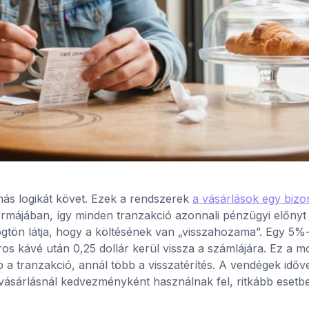
más logikát követ. Ezek a rendszerek
a vásárlások egy biz
májában, így minden tranzakció azonnali pénzügyi előnyt 
ögtön látja, hogy a költésének van „visszahozama”. Egy 5%
áros kávé után 0,25 dollár kerül vissza a számlájára. Ez a m
 a tranzakció, annál több a visszatérítés. A vendégek időve
 vásárlásnál kedvezményként használnak fel, ritkább esetb