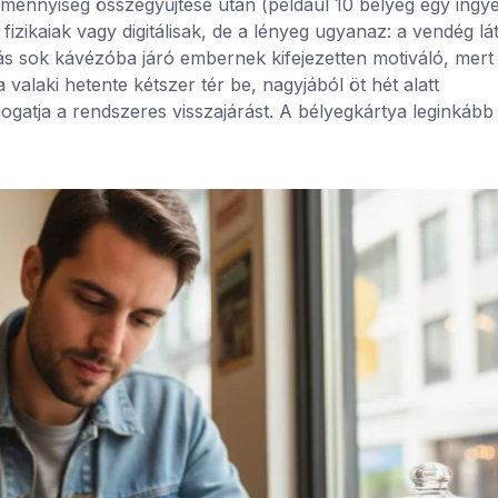
 mennyiség összegyűjtése után (például 10 bélyeg egy ingy
fizikaiak vagy digitálisak, de a lényeg ugyanaz: a vendég lát
dás sok kávézóba járó embernek kifejezetten motiváló, mert 
 valaki hetente kétszer tér be, nagyjából öt hét alatt
ogatja a rendszeres visszajárást. A bélyegkártya leginkább