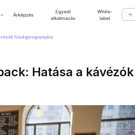
Egyedi
White-
Árképzés
alkalmazás
label
ávézók hűségprogramjára
ack: Hatása a kávézók