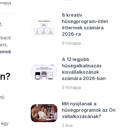
ónapja
8 kreatív
hűségprogram-ötlet
t,
éttermek számára
2026-ra
hback
9 hónapja
eni,
ramok
A 12 legjobb
hűségalkalmazás
kisvállalkozások
an?
számára 2026-ban
9 hónapja
ttő
Mit nyújtanak a
hűségprogramok az Ön
vállalkozásának?
 egy
2 éve