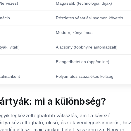
/tervezés)
Magasabb (technológia, díjak)
rmáció
Részletes vásárlási nyomon követés
Modern, kényelmes
yák, viták)
Alacsony (többnyire automatizált)
Elengedhetetlen (app/online)
utalmanként
Folyamatos százalékos költség
gkártyák: mi a különbség?
z egyik legkézzelfoghatóbb választás, amit a kávézó
ártya kézzelfogható, olcsó, és sok vendégnek ismerős, his
 vendég elteszi, majd amikor betelt, visszahozza. Nagyon