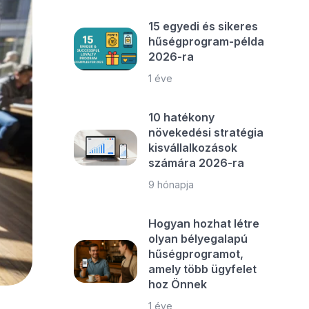
15 egyedi és sikeres
hűségprogram-példa
2026-ra
1 éve
10 hatékony
növekedési stratégia
kisvállalkozások
számára 2026-ra
9 hónapja
Hogyan hozhat létre
olyan bélyegalapú
hűségprogramot,
amely több ügyfelet
hoz Önnek
1 éve