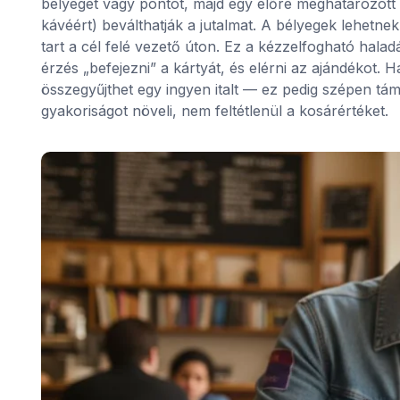
bélyeget vagy pontot, majd egy előre meghatározott
kávéért) beválthatják a jutalmat. A bélyegek lehetnek 
tart a cél felé vezető úton. Ez a kézzelfogható hala
érzés „befejezni” a kártyát, és elérni az ajándékot. Ha
összegyűjthet egy ingyen italt — ez pedig szépen tám
gyakoriságot növeli, nem feltétlenül a kosárértéket.