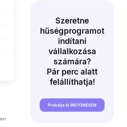
Szeretne
hűségprogramot
indítani
vállalkozása
számára?
Pár perc alatt
felállíthatja!
Próbálja ki INGYENESEN
zen