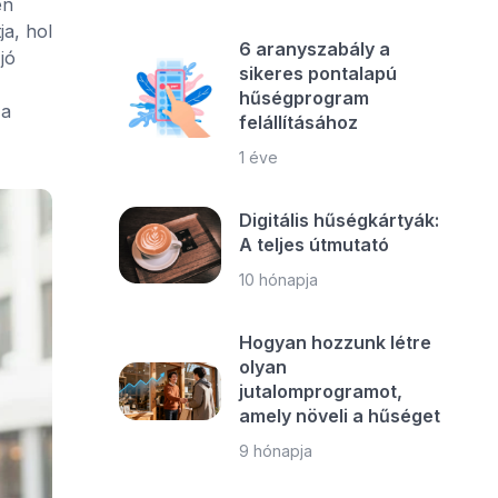
en
ja, hol
6 aranyszabály a
jó
sikeres pontalapú
hűségprogram
 a
felállításához
1 éve
Digitális hűségkártyák:
A teljes útmutató
10 hónapja
Hogyan hozzunk létre
olyan
jutalomprogramot,
amely növeli a hűséget
9 hónapja