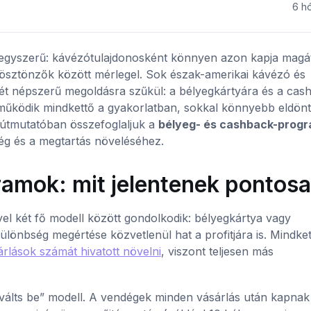
6 h
egyszerű: kávézótulajdonosként könnyen azon kapja magá
i ösztönzők között mérlegel. Sok észak-amerikai kávézó és
ét népszerű megoldásra szűkül: a bélyegkártyára és a cas
 működik mindkettő a gyakorlatban, sokkal könnyebb eldönt
z útmutatóban összefoglaljuk a
bélyeg- és cashback-prog
ég és a megtartás növeléséhez.
ramok: mit jelentenek pontos
el két fő modell között gondolkodik: bélyegkártya vagy
ülönbség megértése közvetlenül hat a profitjára is. Mindke
rlások számát hivatott növelni
, viszont teljesen más
 válts be” modell. A vendégek minden vásárlás után kapnak