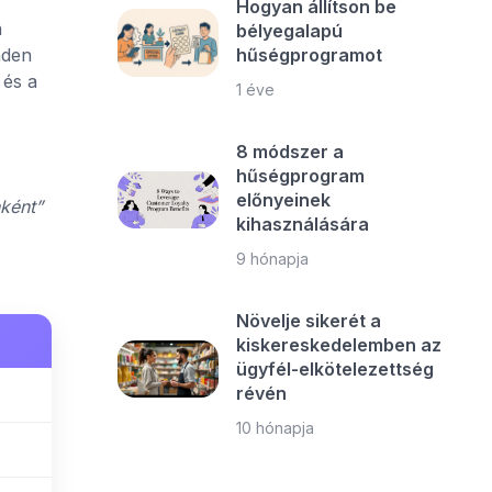
Hogyan állítson be
a
bélyegalapú
hűségprogramot
nden
 és a
1 éve
8 módszer a
hűségprogram
előnyeinek
ként”
kihasználására
9 hónapja
Növelje sikerét a
kiskereskedelemben az
ügyfél-elkötelezettség
révén
10 hónapja