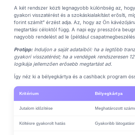
A két rendszer közti legnagyobb különbség az, hogy
gyakori visszatérést és a szokáskialakítást erősíti, 
forint számít” érzést adja. Az, hogy az Ön kávézóján
megtartási céloktól függ. A napi egy presszóra beug
nagyobb rendelést ad le (például csapatmegbeszélés
Protipp:
Induljon a saját adataiból: ha a legtöbb tran
gyakori visszatérést; ha a vendégek rendszeresen 12
logikája jellemzően erősebb megtartást ad.
Így néz ki a bélyegkártya és a cashback program ö
Kritérium
Bélyegkártya
Jutalom időzítése
Meghatározott számú
Költésre gyakorolt hatás
Gyakoribb látogatás