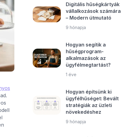
Digitális hűségkártyák
vállalkozások számára
– Modern útmutató
9 hónapja
Hogyan segítik a
hűségprogram-
alkalmazások az
ügyfélmegtartást?
1 éve
onyos
Hogyan építsünk ki
ad.
ügyfélhűséget: Bevált
-os
stratégiák az üzleti
odell
növekedéshez
l
9 hónapja
en