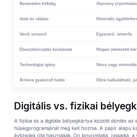
Bevezetési költség
Alacsony (nyomtatás
Adat és rálátás
Minimális ügyfélinfo
Vevői vonzerő
Egyszerű, ismerős
Elvesztés/csalás kockázata
Magas (elveszett kárt
Technológiai igény
Nincs vagy minimális
Árrésre gyakorolt hatás
Előre kalkulálható, j
Digitális vs. fizikai bélye
A fizikai és a digitális bélyegkártya közötti döntés a
hűségprogramjánál meg kell hoznia. A papír alapú k
évtizedek óta használják. Ön kinyomtatja, odaadja, a