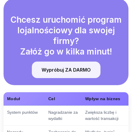
Chcesz uruchomić program
lojalnościowy dla swojej
firmy?
Załóż go w kilka minut!
Wypróbuj ZA DARMO
Moduł
Cel
Wpływ na biznes
System punktów
Nagradzanie za
Zwiększa liczbę i
wydatki
wartość transakcji