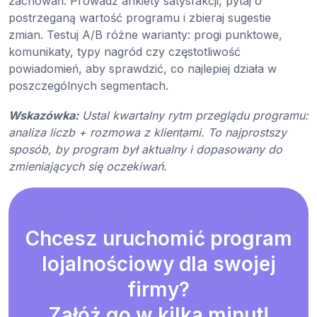
zachowań. Prowadź ankiety satysfakcji, pytaj o
postrzeganą wartość programu i zbieraj sugestie
zmian. Testuj A/B różne warianty: progi punktowe,
komunikaty, typy nagród czy częstotliwość
powiadomień, aby sprawdzić, co najlepiej działa w
poszczególnych segmentach.
Wskazówka:
Ustal kwartalny rytm przeglądu programu:
analiza liczb + rozmowa z klientami. To najprostszy
sposób, by program był aktualny i dopasowany do
zmieniających się oczekiwań.
Chcesz uruchomić program
lojalnościowy dla swojej
firmy?
Załóż go w kilka minut!