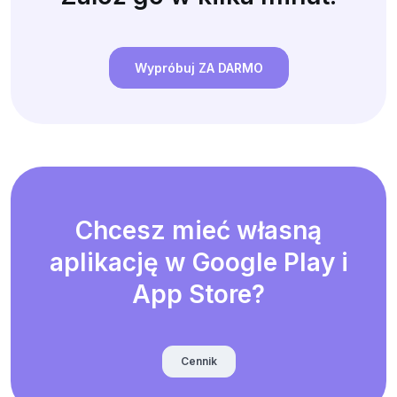
Wypróbuj ZA DARMO
Chcesz mieć własną
aplikację w Google Play i
App Store?
Cennik