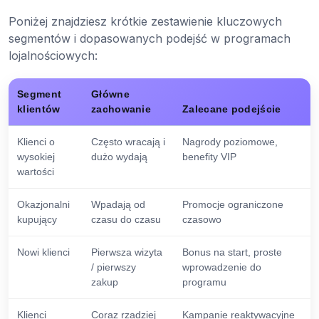
Poniżej znajdziesz krótkie zestawienie kluczowych
segmentów i dopasowanych podejść w programach
lojalnościowych:
Segment
Główne
klientów
zachowanie
Zalecane podejście
Klienci o
Często wracają i
Nagrody poziomowe,
wysokiej
dużo wydają
benefity VIP
wartości
Okazjonalni
Wpadają od
Promocje ograniczone
kupujący
czasu do czasu
czasowo
Nowi klienci
Pierwsza wizyta
Bonus na start, proste
/ pierwszy
wprowadzenie do
zakup
programu
Klienci
Coraz rzadziej
Kampanie reaktywacyjne