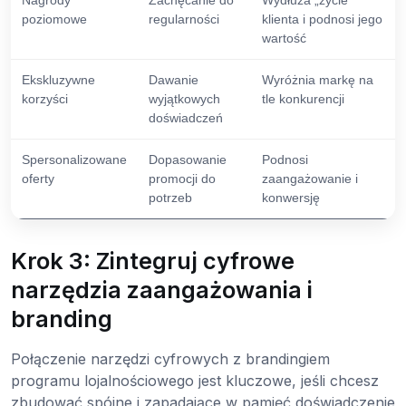
Nagrody
Zachęcanie do
Wydłuża „życie”
poziomowe
regularności
klienta i podnosi jego
wartość
Ekskluzywne
Dawanie
Wyróżnia markę na
korzyści
wyjątkowych
tle konkurencji
doświadczeń
Spersonalizowane
Dopasowanie
Podnosi
oferty
promocji do
zaangażowanie i
potrzeb
konwersję
Krok 3: Zintegruj cyfrowe
narzędzia zaangażowania i
branding
Połączenie narzędzi cyfrowych z brandingiem
programu lojalnościowego jest kluczowe, jeśli chcesz
zbudować spójne i zapadające w pamięć doświadczenie