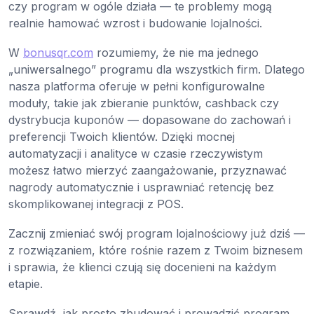
czy program w ogóle działa — te problemy mogą
realnie hamować wzrost i budowanie lojalności.
W
bonusqr.com
rozumiemy, że nie ma jednego
„uniwersalnego” programu dla wszystkich firm. Dlatego
nasza platforma oferuje w pełni konfigurowalne
moduły, takie jak zbieranie punktów, cashback czy
dystrybucja kuponów — dopasowane do zachowań i
preferencji Twoich klientów. Dzięki mocnej
automatyzacji i analityce w czasie rzeczywistym
możesz łatwo mierzyć zaangażowanie, przyznawać
nagrody automatycznie i usprawniać retencję bez
skomplikowanej integracji z POS.
Zacznij zmieniać swój program lojalnościowy już dziś —
z rozwiązaniem, które rośnie razem z Twoim biznesem
i sprawia, że klienci czują się docenieni na każdym
etapie.
Sprawdź, jak prosto zbudować i prowadzić program