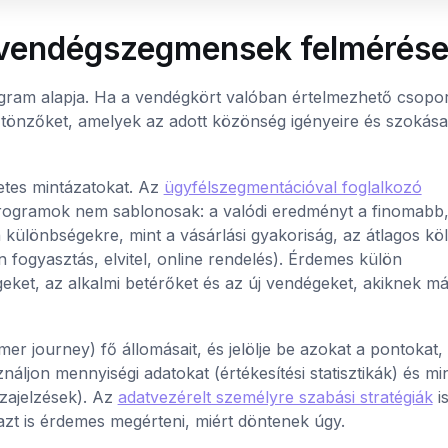
és vendégszegmensek felmérés
am alapja. Ha a vendégkört valóban értelmezhető csopo
sztönzőket, amelyek az adott közönség igényeire és szokása
zetes mintázatokat. Az
ügyfélszegmentációval foglalkozó
programok nem sablonosak: a valódi eredményt a finomabb
különbségekre, mint a vásárlási gyakoriság, az átlagos köl
 fogyasztás, elvitel, online rendelés). Érdemes külön
eket, az alkalmi betérőket és az új vendégeket, akiknek m
er journey) fő állomásait, és jelölje be azokat a pontokat,
áljon mennyiségi adatokat (értékesítési statisztikák) és mi
szajelzések). Az
adatvezérelt személyre szabási stratégiák
i
azt is érdemes megérteni, miért döntenek úgy.