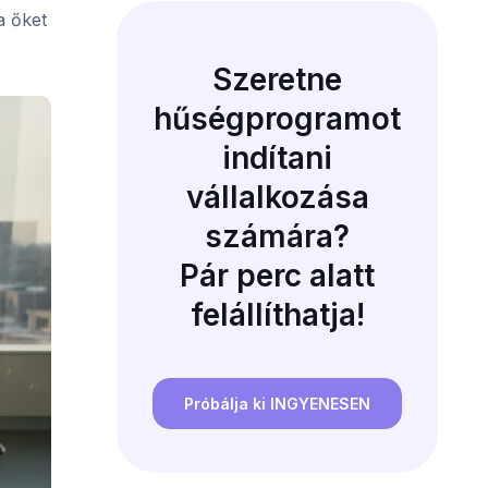
a őket
Szeretne
hűségprogramot
indítani
vállalkozása
számára?
Pár perc alatt
felállíthatja!
Próbálja ki INGYENESEN