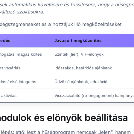
k automatikus követésére és frissítésére, hogy a hűségp
változó szokásokra.
endégszegmenseket és a hozzájuk illő megközelítéseket:
kedés
Javasolt megközelítés
átogatás, magas költés
Szintek (tier), VIP-előnyök
s vásárlás
Időszakos, határidős ajánlatok
lás / első látogatás
Üdvözlő ajánlatok, edukáció
aktivitás
Visszacsábító (re-engagement) kampány
dulok és előnyök beállítása
 lépés: ettől lesz a hűségprogram nemcsak „jelen”, hanem