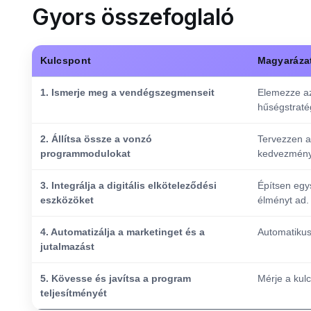
Gyors összefoglaló
Kulcspont
Magyaráza
1. Ismerje meg a vendégszegmenseit
Elemezze az
hűségstraté
2. Állítsa össze a vonzó
Tervezzen a
programmodulokat
kedvezmény
3. Integrálja a digitális elköteleződési
Építsen egys
eszközöket
élményt ad.
4. Automatizálja a marketinget és a
Automatikus
jutalmazást
5. Kövesse és javítsa a program
Mérje a kulc
teljesítményét