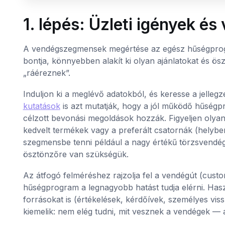
1. lépés: Üzleti igények 
A vendégszegmensek megértése az egész hűségprogr
bontja, könnyebben alakít ki olyan ajánlatokat és ö
„ráéreznek”.
Induljon ki a meglévő adatokból, és keresse a jelleg
kutatások
is azt mutatják, hogy a jól működő hűség
célzott bevonási megoldások hozzák. Figyeljen olyan 
kedvelt termékek vagy a preferált csatornák (helyben
szegmensbe tenni például a nagy értékű törzsvendég
ösztönzőre van szükségük.
Az átfogó felméréshez rajzolja fel a vendégút (custom
hűségprogram a legnagyobb hatást tudja elérni. Haszn
forrásokat is (értékelések, kérdőívek, személyes vis
kiemelik: nem elég tudni, mit vesznek a vendégek — 