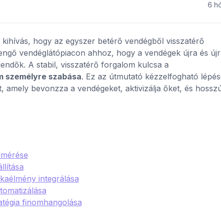
6 h
kihívás, hogy az egyszer betérő vendégből visszatérő
engő vendéglátópiacon ahhoz, hogy a vendégek újra és újr
endők. A stabil, visszatérő forgalom kulcsa a
 személyre szabása
. Ez az útmutató kézzelfogható lépé
ot, amely bevonzza a vendégeket, aktivizálja őket, és hossz
elmérése
lítása
árkaélmény integrálása
tomatizálása
ratégia finomhangolása