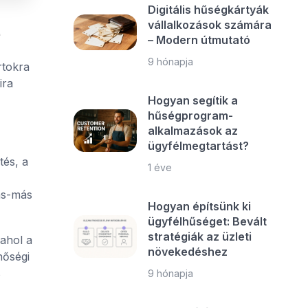
Digitális hűségkártyák
vállalkozások számára
e
– Modern útmutató
9 hónapja
rtokra
ira
Hogyan segítik a
hűségprogram-
alkalmazások az
,
ügyfélmegtartást?
tés, a
1 éve
ás-más
Hogyan építsünk ki
ügyfélhűséget: Bevált
stratégiák az üzleti
 ahol a
növekedéshez
nőségi
s
9 hónapja