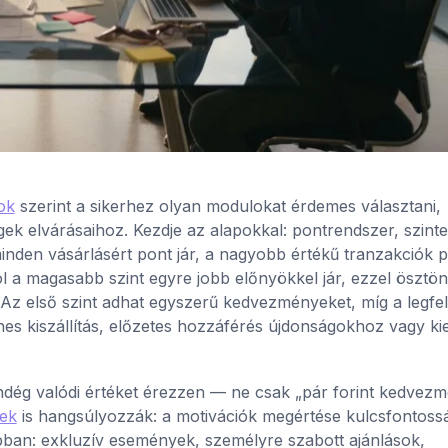
ok
szerint a sikerhez olyan modulokat érdemes választani,
ek elvárásaihoz. Kezdje az alapokkal: pontrendszer, szinte
nden vásárlásért pont jár, a nagyobb értékű tranzakciók p
ol a magasabb szint egyre jobb előnyökkel jár, ezzel ösztö
 Az első szint adhat egyszerű kedvezményeket, míg a legfe
es kiszállítás, előzetes hozzáférés újdonságokhoz vagy ki
dég valódi értéket érezzen — ne csak „pár forint kedvezm
sek
is hangsúlyozzák: a motivációk megértése kulcsfontoss
ban: exkluzív események, személyre szabott ajánlások,