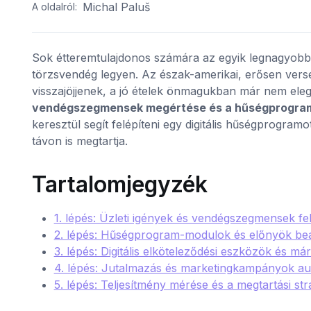
Michal Paluš
A oldalról:
Sok étteremtulajdonos számára az egyik legnagyobb 
törzsvendég legyen. Az észak-amerikai, erősen vers
visszajöjjenek, a jó ételek önmagukban már nem eleg
vendégszegmensek megértése és a hűségprogram
keresztül segít felépíteni egy digitális hűségprogram
távon is megtartja.
Tartalomjegyzék
1. lépés: Üzleti igények és vendégszegmensek f
2. lépés: Hűségprogram-modulok és előnyök beál
3. lépés: Digitális elköteleződési eszközök és m
4. lépés: Jutalmazás és marketingkampányok au
5. lépés: Teljesítmény mérése és a megtartási st