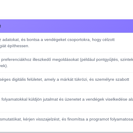
t
 adatokat, és bontsa a vendégeket csoportokra, hogy célzott
giát építhessen.
 preferenciákhoz illeszkedő megoldásokat (például pontgyűjtés, szintek
ek).
éges digitális felületet, amely a márkát tükrözi, és személyre szabott
 folyamatokkal küldjön jutalmat és üzenetet a vendégek viselkedése al
smutatókat, kérjen visszajelzést, és finomítsa a programot folyamatosa