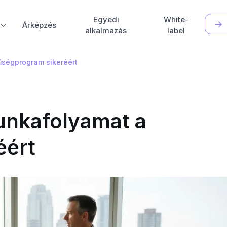
Egyedi
White-
Árképzés
alkalmazás
label
űségprogram sikeréért
unkafolyamat a
éért