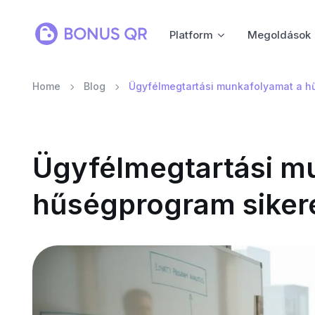
Platform
Megoldások
Home
Blog
Ügyfélmegtartási munkafolyamat a h
Ügyfélmegtartási m
hűségprogram siker