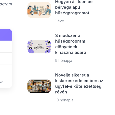
Hogyan állítson be
rogram
bélyegalapú
hűségprogramot
1 éve
8 módszer a
hűségprogram
előnyeinek
kihasználására
9 hónapja
Növelje sikerét a
kiskereskedelemben az
ok
ügyfél-elkötelezettség
révén
10 hónapja