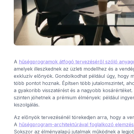
A
hűségprogramok átfogó tervezéséről szóló anyag
amelyek illeszkednek az üzleti modellhez és a vendég
exkluzív előnyök. Gondolkodhat például úgy, hogy mi
több pontot hoznak. Építsen több jutalomszintet, ah
a gyakoribb visszatérést és a nagyobb kosárértéket.
szinten jöhetnek a prémium élmények: például ingyen
kiszolgálás.
Az előnyök tervezésénél törekedjen arra, hogy a ven
A
hűségprogram-architektúrával foglalkozó elemzé
Sokszor az élményalapú jutalmak működnek a legjob