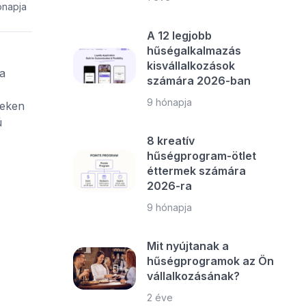
ónapja
A 12 legjobb
hűségalkalmazás
kisvállalkozások
a
számára 2026-ban
9 hónapja
seken
ú
8 kreatív
hűségprogram-ötlet
éttermek számára
2026-ra
9 hónapja
Mit nyújtanak a
hűségprogramok az Ön
vállalkozásának?
2 éve