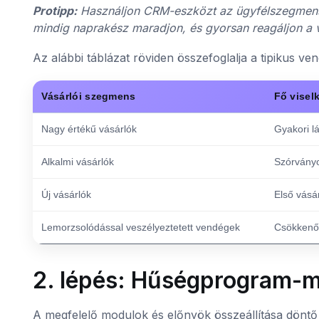
Protipp:
Használjon CRM-eszközt az ügyfélszegmense
mindig naprakész maradjon, és gyorsan reagáljon a 
Az alábbi táblázat röviden összefoglalja a tipikus v
Vásárlói szegmens
Fő visel
Nagy értékű vásárlók
Gyakori l
Alkalmi vásárlók
Szórványo
Új vásárlók
Első vásár
Lemorzsolódással veszélyeztetett vendégek
Csökkenő 
2. lépés: Hűségprogram-mo
A megfelelő modulok és előnyök összeállítása döntő