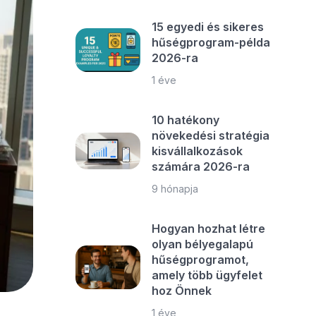
15 egyedi és sikeres
hűségprogram-példa
2026-ra
1 éve
10 hatékony
növekedési stratégia
kisvállalkozások
számára 2026-ra
9 hónapja
Hogyan hozhat létre
olyan bélyegalapú
hűségprogramot,
amely több ügyfelet
hoz Önnek
1 éve