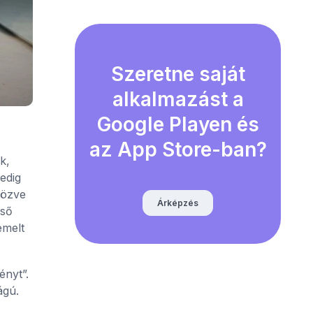
Szeretne saját
alkalmazást a
Google Playen és
az App Store-ban?
k,
edig
nözve
Árképzés
lső
emelt
ényt”.
ágú.