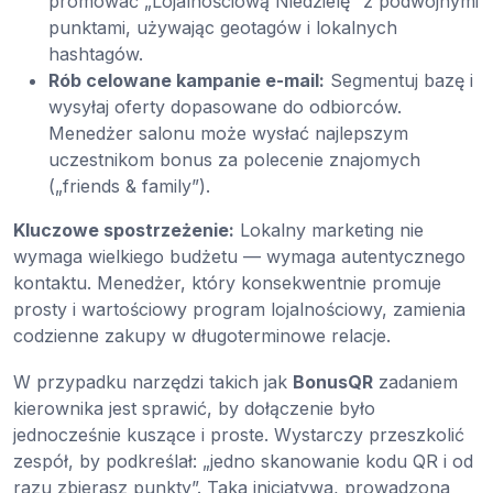
promować „Lojalnościową Niedzielę” z podwójnymi
punktami, używając geotagów i lokalnych
hashtagów.
Rób celowane kampanie e-mail:
Segmentuj bazę i
wysyłaj oferty dopasowane do odbiorców.
Menedżer salonu może wysłać najlepszym
uczestnikom bonus za polecenie znajomych
(„friends & family”).
Kluczowe spostrzeżenie:
Lokalny marketing nie
wymaga wielkiego budżetu — wymaga autentycznego
kontaktu. Menedżer, który konsekwentnie promuje
prosty i wartościowy program lojalnościowy, zamienia
codzienne zakupy w długoterminowe relacje.
W przypadku narzędzi takich jak
BonusQR
zadaniem
kierownika jest sprawić, by dołączenie było
jednocześnie kuszące i proste. Wystarczy przeszkolić
zespół, by podkreślał: „jedno skanowanie kodu QR i od
razu zbierasz punkty”. Taka inicjatywa, prowadzona