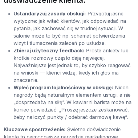
doświadczenie klienta:
Ustandaryzuj zasady obsługi:
Przygotuj jasne
wytyczne: jak witać klientów, jak odpowiadać na
pytania, jak zachować się w trudnej sytuacji. W
salonie może to być np. schemat potwierdzania
wizyt i tłumaczenia zaleceń po usłudze.
Zbieraj użyteczny feedback:
Proste ankiety lub
krótkie rozmowy często dają najwięcej.
Najważniejsze jest jednak to, by szybko reagować
na wnioski — klienci widzą, kiedy ich głos ma
znaczenie.
Wpleć program lojalnościowy w obsługę:
Niech
nagrody będą naturalnym elementem usługi, a nie
„dosprzedażą na siłę”. W kawiarni barista może na
koniec powiedzieć: „Proszę jeszcze zeskanować,
żeby naliczyć punkty / odebrać darmową kawę”.
Kluczowe spostrzeżenie:
Świetne doświadczenie
klienta to najmocniejsze narzędzie marketingowe