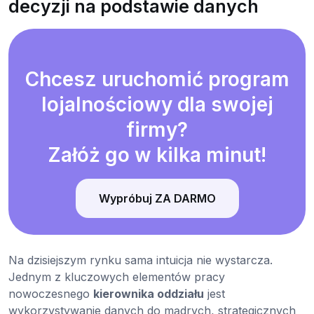
decyzji na podstawie danych
Chcesz uruchomić program
lojalnościowy dla swojej
firmy?
Załóż go w kilka minut!
Wypróbuj ZA DARMO
Na dzisiejszym rynku sama intuicja nie wystarcza.
Jednym z kluczowych elementów pracy
nowoczesnego
kierownika oddziału
jest
wykorzystywanie danych do mądrych, strategicznych