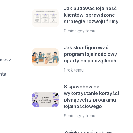
Jak budować lojalność
klientów: sprawdzone
strategie rozwoju firmy
9 miesięcy temu
Jak skonfigurować
program lojalnościowy
hcesz
oparty na pieczątkach
1 rok temu
nta.
8 sposobów na
wykorzystanie korzyści
płynących z programu
lojalnościowego
9 miesięcy temu
Zwiększ swój sukces