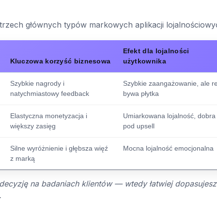
rzech głównych typów markowych aplikacji lojalnościowy
Efekt dla lojalności
Kluczowa korzyść biznesowa
użytkownika
Szybkie nagrody i
Szybkie zaangażowanie, ale re
natychmiastowy feedback
bywa płytka
Elastyczna monetyzacja i
Umiarkowana lojalność, dobra
większy zasięg
pod upsell
Silne wyróżnienie i głębsza więź
Mocna lojalność emocjonalna
z marką
 decyzję na badaniach klientów — wtedy łatwiej dopasujesz
.