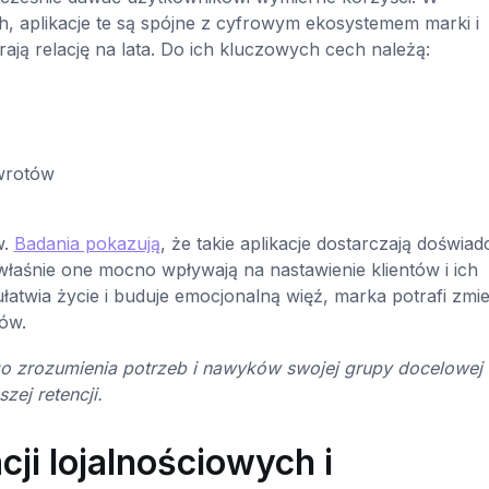
, aplikacje te są spójne z cyfrowym ekosystemem marki i
erają relację na lata. Do ich kluczowych cech należą:
owrotów
w.
Badania pokazują
, że takie aplikacje dostarczają doświa
łaśnie one mocno wpływają na nastawienie klientów i ich
łatwia życie i buduje emocjonalną więź, marka potrafi zmie
ów.
nego zrozumienia potrzeb i nawyków swojej grupy docelowej
ej retencji.
ji lojalnościowych i