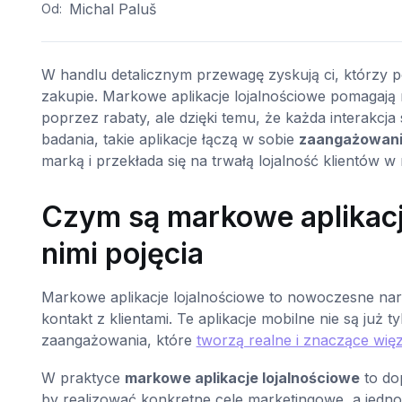
Michal Paluš
Od:
W handlu detalicznym przewagę zyskują ci, którzy p
zakupie. Markowe aplikacje lojalnościowe pomagają
poprzez rabaty, ale dzięki temu, że każda interakcj
badania, takie aplikacje łączą w sobie
zaangażowanie
marką i przekłada się na trwałą lojalność klientów w 
Czym są markowe aplikacje 
nimi pojęcia
Markowe aplikacje lojalnościowe to nowoczesne narz
kontakt z klientami. Te aplikacje mobilne nie są ju
zaangażowania, które
tworzą realne i znaczące wi
W praktyce
markowe aplikacje lojalnościowe
to do
by realizować konkretne cele marketingowe, a jedn