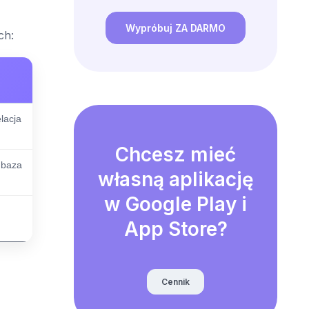
Wypróbuj ZA DARMO
ch:
lacja
Chcesz mieć
 baza
własną aplikację
w Google Play i
App Store?
Cennik