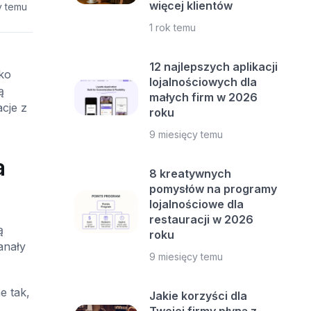
więcej klientów
y temu
1 rok temu
12 najlepszych aplikacji
ko
lojalnościowych dla
ą
małych firm w 2026
cje z
roku
9 miesięcy temu
a
8 kreatywnych
pomysłów na programy
lojalnościowe dla
restauracji w 2026
ą
roku
anały
9 miesięcy temu
e tak,
Jakie korzyści dla