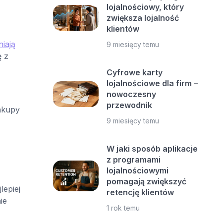
lojalnościowy, który
zwiększa lojalność
klientów
iają
9 miesięcy temu
ę z
Cyfrowe karty
lojalnościowe dla firm –
nowoczesny
przewodnik
akupy
9 miesięcy temu
W jaki sposób aplikacje
z programami
lojalnościowymi
pomagają zwiększyć
lepiej
retencję klientów
ie
1 rok temu