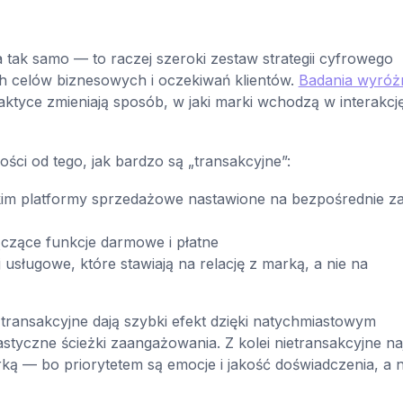
 tak samo — to raczej szeroki zestaw strategii cyfrowego
 celów biznesowych i oczekiwań klientów.
Badania wyróżn
aktyce zmieniają sposób, w jaki marki wchodzą w interakcj
ności od tego, jak bardzo są „transakcyjne”:
kim platformy sprzedażowe nastawione na bezpośrednie z
ączące funkcje darmowe i płatne
j usługowe, które stawiają na relację z marką, a nie na
transakcyjne dają szybki efekt dzięki natychmiastowym
yczne ścieżki zaangażowania. Z kolei nietransakcyjne naj
arką — bo priorytetem są emocje i jakość doświadczenia, a n