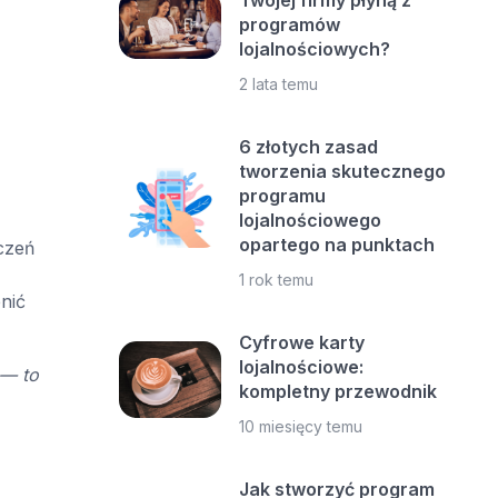
Twojej firmy płyną z
programów
lojalnościowych?
2 lata temu
6 złotych zasad
tworzenia skutecznego
programu
lojalnościowego
opartego na punktach
dczeń
1 rok temu
nić
Cyfrowe karty
lojalnościowe:
 — to
kompletny przewodnik
10 miesięcy temu
Jak stworzyć program