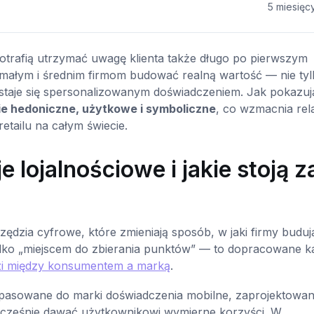
5 miesięc
otrafią utrzymać uwagę klienta także długo po pierwszym
 małym i średnim firmom budować realną wartość — nie tyl
a staje się spersonalizowanym doświadczeniem. Jak pokazuj
 hedoniczne, użytkowe i symboliczne
, co wzmacnia rela
retailu na całym świecie.
lojalnościowe i jakie stoją z
ędzia cyfrowe, które zmieniają sposób, w jaki firmy buduj
ż tylko „miejscem do zbierania punktów” — to dopracowane k
ęzi między konsumentem a marką
.
pasowane do marki doświadczenia mobilne, zaprojektowan
ocześnie dawać użytkownikowi wymierne korzyści. W