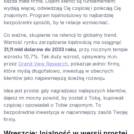
każda mała firma. Lojalni klienci są fundamentem:
wydają więcej, odwiedzają Cię częściej i polecają Cię
znajomym. Program lojalnościowy to najbardziej
bezpośredni sposób, by te relacje wzmacniać.
Co ważne, skupienie na retencji to globalny trend.
Wartość rynku zarządzania lojalnością ma osiągnąć
31,11 mld dolarów do 2033 roku
, przy rocznym tempie
wzrostu 10,7%. Tak duży wzrost, opisywany m.in.
przez
Grand View Research
, pokazuje jedno: firmy,
które myślą długofalowo, inwestują w obecnych
klientów jako najpewniejszą ścieżkę rozwoju.
Idea jest prosta: gdy nagradzasz najlepszych klientów,
dajesz im mocny powód, by zostali z Tobą, kupowali
częściej i opowiadali o Tobie znajomym. To
bezpośrednia inwestycja w najcenniejszy zasób Twojej
firmy.
Wreszcie: lojalność w wersji prostej