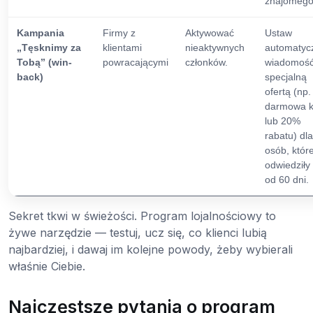
znajomego
Kampania
Firmy z
Aktywować
Ustaw
„Tęsknimy za
klientami
nieaktywnych
automatyc
Tobą” (win-
powracającymi
członków.
wiadomość
back)
specjalną
ofertą (np.
darmowa 
lub 20%
rabatu) dla
osób, które
odwiedziły
od 60 dni.
Sekret tkwi w świeżości. Program lojalnościowy to
żywe narzędzie — testuj, ucz się, co klienci lubią
najbardziej, i dawaj im kolejne powody, żeby wybierali
właśnie Ciebie.
Najczęstsze pytania o program