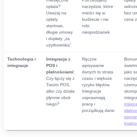
miesięczna
Potrzebujesz
opłaty
opłata?
narzędzia, które
wdroże
Uważaj na
mieści się w
bez u
opłaty
budżecie i nie
cena z
startowe,
robi
długie umowy
niespodzianek.
i dopłaty „za
użytkownika”.
Technologia i
Integracja z
Ręczne
Bonu
integracje
POS i
wpisywanie
świetn
płatnościami:
danych to strata
jako s
Czy łączy się z
czasu i większe
narzęd
Twoim POS,
ryzyko błędów.
czemu
albo czy działa
Integracje
skomp
płynnie obok
usprawniają
integra
niego?
pracę i
integr
porządkują dane.
płatno
oprog
lojaln