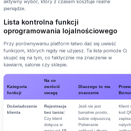
aktywny wybór, który z czasem kosztuje realne
pieniądze.
Lista kontrolna funkcji
oprogramowania lojalnościowego
Przy porównywaniu platform łatwo dać się uwieść
funkcjom, których nigdy nie użyjesz. Ta lista pomoże Ci
skupić się na tym, co faktycznie ma znaczenie w
kawiarni, salonie czy sklepie.
Na co
Kategoria
zwrócić
Dlaczego to ma
Prze
funkcji
uwagę
znaczenie
Bonu
Doświadczenie
Rejestracja
Jeśli nie jest
Klient
klienta
bez tarcia:
banalnie prosto,
kod QR
Czy klient
ludzie odpuszczą.
zapisa
dołącza w
Pobieranie
natych
mniej niż
10
aplikacji i długie
aplikac