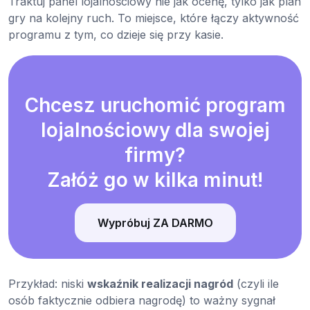
Traktuj panel lojalnościowy nie jak ocenę, tylko jak plan
gry na kolejny ruch. To miejsce, które łączy aktywność
programu z tym, co dzieje się przy kasie.
Chcesz uruchomić program
lojalnościowy dla swojej
firmy?
Załóż go w kilka minut!
Wypróbuj ZA DARMO
Przykład: niski
wskaźnik realizacji nagród
(czyli ile
osób faktycznie odbiera nagrodę) to ważny sygnał