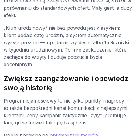
urodzinowe mogą zwiększyć wydatki nawet
4,3 razy
w
porównaniu do standardowych ofert. Mały gest, a duży
efekt.
„Klub urodzinowy” nie bez powodu jest klasykiem:
klient podaje datę urodzin, a system automatycznie
wysyła prezent — np. darmowy deser albo
15% zniżki
w tygodniu urodzinowym. To miłe zaskoczenie, które
zachęca do wizyty i buduje poczucie bycia
docenionym.
Zwiększ zaangażowanie i opowiedz
swoją historię
Program lojalnościowy to nie tylko punkty i nagrody —
to także bezpośredni kanał komunikacji z najlepszymi
klientami. Żeby kampanie faktycznie „żyły”, promuj je
tam, gdzie ludzie i tak spędzają czas.
Dobre podejście do
optymalizacji mediów