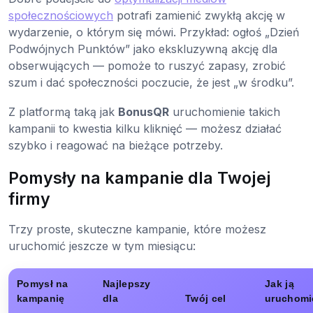
społecznościowych
potrafi zamienić zwykłą akcję w
wydarzenie, o którym się mówi. Przykład: ogłoś „Dzień
Podwójnych Punktów” jako ekskluzywną akcję dla
obserwujących — pomoże to ruszyć zapasy, zrobić
szum i dać społeczności poczucie, że jest „w środku”.
Z platformą taką jak
BonusQR
uruchomienie takich
kampanii to kwestia kilku kliknięć — możesz działać
szybko i reagować na bieżące potrzeby.
Pomysły na kampanie dla Twojej
firmy
Trzy proste, skuteczne kampanie, które możesz
uruchomić jeszcze w tym miesiącu:
Pomysł na
Najlepszy
Jak ją
kampanię
dla
Twój cel
uruchomi