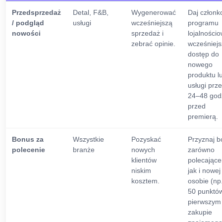
Przedsprzedaż
Detal, F&B,
Wygenerować
Daj człon
/ podgląd
usługi
wcześniejszą
programu
nowości
sprzedaż i
lojalności
zebrać opinie.
wcześniejs
dostęp do
nowego
produktu l
usługi prz
24–48 god
przed
premierą.
Bonus za
Wszystkie
Pozyskać
Przyznaj 
polecenie
branże
nowych
zarówno
klientów
polecając
niskim
jak i nowej
kosztem.
osobie (np
50 punktó
pierwszym
zakupie