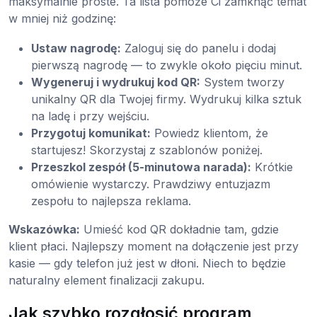
maksymalnie proste. Ta lista pomoże Ci zamknąć temat
w mniej niż godzinę:
Ustaw nagrodę:
Zaloguj się do panelu i dodaj
pierwszą nagrodę — to zwykle około pięciu minut.
Wygeneruj i wydrukuj kod QR:
System tworzy
unikalny QR dla Twojej firmy. Wydrukuj kilka sztuk
na ladę i przy wejściu.
Przygotuj komunikat:
Powiedz klientom, że
startujesz! Skorzystaj z szablonów poniżej.
Przeszkol zespół (5-minutowa narada):
Krótkie
omówienie wystarczy. Prawdziwy entuzjazm
zespołu to najlepsza reklama.
Wskazówka:
Umieść kod QR dokładnie tam, gdzie
klient płaci. Najlepszy moment na dołączenie jest przy
kasie — gdy telefon już jest w dłoni. Niech to będzie
naturalny element finalizacji zakupu.
Jak szybko rozgłosić program