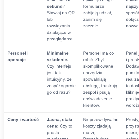
sekund
?
formularze
najszy
Stawiaj na QR
zabijają udział,
sposó
lub
zanim się
dołącz
rozwiązania
zacznie.
nowyc
działające w
przeglądarce.
Personel i
Minimalne
Personel ma co
Panel 
operacje
szkolenie:
robić. Zbyt
i prost
Czy interfejs
skomplikowane
Dodaw
jest tak
narzędzia
punktó
intuicyjny, że
spowalniają
realiz
zespół ogarnie
obsługę, frustrują
to dos
go od razu?
zespół i psują
kliknię
doświadczenie
prakty
klientów.
wdroże
Ceny i wartość
Jasna, stała
Nieprzewidywalne
Prosty
cena:
Czy to
koszty zjadają
przyst
prosta
marżę.
miesię