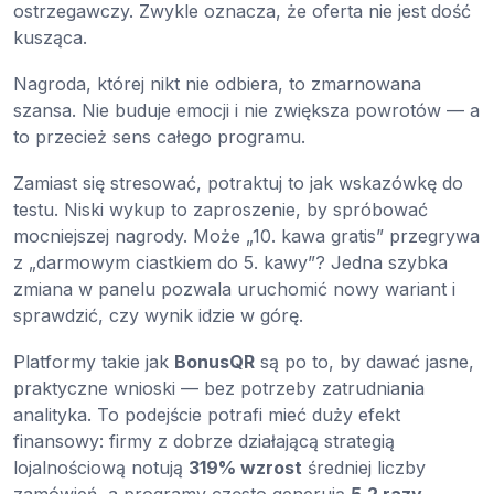
ostrzegawczy. Zwykle oznacza, że oferta nie jest dość
kusząca.
Nagroda, której nikt nie odbiera, to zmarnowana
szansa. Nie buduje emocji i nie zwiększa powrotów — a
to przecież sens całego programu.
Zamiast się stresować, potraktuj to jak wskazówkę do
testu. Niski wykup to zaproszenie, by spróbować
mocniejszej nagrody. Może „10. kawa gratis” przegrywa
z „darmowym ciastkiem do 5. kawy”? Jedna szybka
zmiana w panelu pozwala uruchomić nowy wariant i
sprawdzić, czy wynik idzie w górę.
Platformy takie jak
BonusQR
są po to, by dawać jasne,
praktyczne wnioski — bez potrzeby zatrudniania
analityka. To podejście potrafi mieć duży efekt
finansowy: firmy z dobrze działającą strategią
lojalnościową notują
319% wzrost
średniej liczby