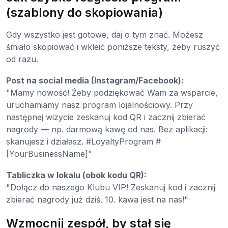
(szablony do skopiowania)
Gdy wszystko jest gotowe, daj o tym znać. Możesz
śmiało skopiować i wkleić poniższe teksty, żeby ruszyć
od razu.
Post na social media (Instagram/Facebook):
"Mamy nowość! Żeby podziękować Wam za wsparcie,
uruchamiamy nasz program lojalnościowy. Przy
następnej wizycie zeskanuj kod QR i zacznij zbierać
nagrody — np. darmową kawę od nas. Bez aplikacji:
skanujesz i działasz. #LoyaltyProgram #
[YourBusinessName]"
Tabliczka w lokalu (obok kodu QR):
"Dołącz do naszego Klubu VIP! Zeskanuj kod i zacznij
zbierać nagrody już dziś. 10. kawa jest na nas!"
Wzmocnij zespół, by stał się