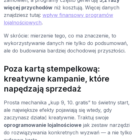
zamówień, a programy często generują
5,2 razy
więcej przychodów
niż kosztują. Więcej danych
znajdziesz tutaj:
wpływ finansowy programów
lojalnościowych
.
W skrócie: mierzenie tego, co ma znaczenie, to
wykorzystywanie danych nie tylko do podsumowań,
ale do budowania bardziej dochodowej przyszłości.
Poza kartą stempelkową:
kreatywne kampanie, które
napędzają sprzedaż
Prosta mechanika „kup 9, 10. gratis” to świetny start,
ale największe efekty pojawiają się wtedy, gdy
zaczynasz działać kreatywnie. Traktuj swoje
oprogramowanie lojalnościowe
jak zestaw narzędzi
do rozwiązywania konkretnych wyzwań — a nie tylko