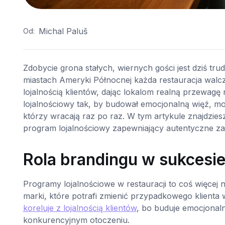
Michal Paluš
Od:
Zdobycie grona stałych, wiernych gości jest dziś tr
miastach Ameryki Północnej każda restauracja walc
lojalnością klientów, dając lokalom realną przewag
lojalnościowy tak, by budował emocjonalną więź, m
którzy wracają raz po raz. W tym artykule znajdzies
program lojalnościowy zapewniający autentyczne za
Rola brandingu w sukcesi
Programy lojalnościowe w restauracji to coś więcej 
marki, które potrafi zmienić przypadkowego klient
koreluje z lojalnością klientów
, bo buduje emocjonal
konkurencyjnym otoczeniu.