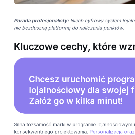
Porada profesjonalisty:
Niech cyfrowy system lojaln
nie bezduszną platformą do naliczania punktów.
Kluczowe cechy, które wz
Chcesz uruchomić progr
lojalnościowy dla swojej 
Załóż go w kilka minut!
Silna tożsamość marki w programie lojalnościowym 
konsekwentnego projektowania.
Personalizacja oraz