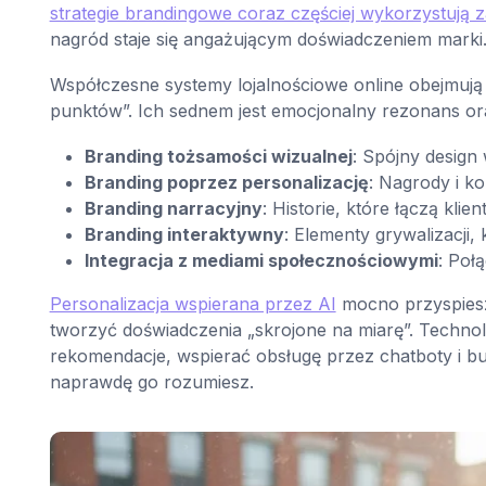
strategie brandingowe coraz częściej wykorzystują
nagród staje się angażującym doświadczeniem marki
Współczesne systemy lojalnościowe online obejmują 
punktów”. Ich sednem jest emocjonalny rezonans or
Branding tożsamości wizualnej
: Spójny design 
Branding poprzez personalizację
: Nagrody i k
Branding narracyjny
: Historie, które łączą klie
Branding interaktywny
: Elementy grywalizacji,
Integracja z mediami społecznościowymi
: Poł
Personalizacja wspierana przez AI
mocno przyspiesz
tworzyć doświadczenia „skrojone na miarę”. Technol
rekomendacje, wspierać obsługę przez chatboty i bu
naprawdę go rozumiesz.