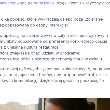
 zaawansowaną personalizację
, dzięki czemu klasyczny pr
.
kilka podejść, które wykraczają daleko poza „zbieranie
az dopasowane do osoby interakcje:
w aplikacji, na stronie www i w całym interfejsie cyfrowym
omunikaty dopasowane do preferencji konkretnego gościa
nta z unikalną kulturą restauracji
 które zwiększają chęć udziału w programie
ączenie lojalności z szerszą obecnością marki w digitalu
a rozwój cyfrowych systemów lojalnościowych, bo pozw
ogia analizuje dane klientów, aby proponować trafniejsze
dować komunikację, dzięki której gość ma poczucie, że