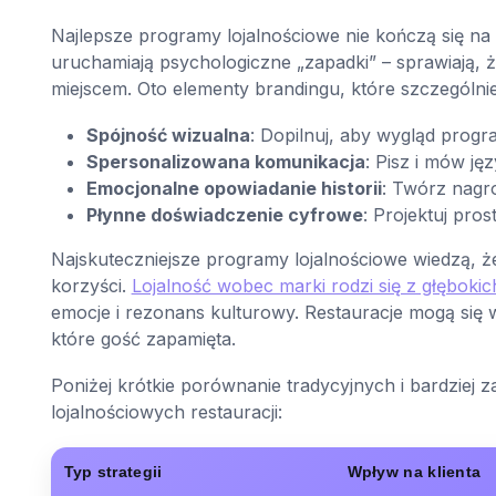
Najlepsze programy lojalnościowe nie kończą się na „z
uruchamiają psychologiczne „zapadki” – sprawiają, 
miejscem. Oto elementy brandingu, które szczególni
Spójność wizualna
: Dopilnuj, aby wygląd progra
Spersonalizowana komunikacja
: Pisz i mów ję
Emocjonalne opowiadanie historii
: Twórz nagro
Płynne doświadczenie cyfrowe
: Projektuj prost
Najskuteczniejsze programy lojalnościowe wiedzą, 
korzyści.
Lojalność wobec marki rodzi się z głęboki
emocje i rezonans kulturowy. Restauracje mogą się 
które gość zapamięta.
Poniżej krótkie porównanie tradycyjnych i bardzie
lojalnościowych restauracji:
Typ strategii
Wpływ na klienta