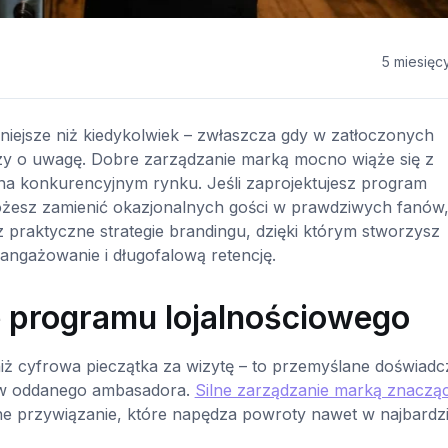
5 miesięc
udniejsze niż kiedykolwiek – zwłaszcza gdy w zatłoczonych
zy o uwagę. Dobre zarządzanie marką mocno wiąże się z
ę na konkurencyjnym rynku. Jeśli zaprojektujesz program
ożesz zamienić okazjonalnych gości w prawdziwych fanów
z praktyczne strategie brandingu, dzięki którym stworzysz
angażowanie i długofalową retencję.
e programu lojalnościowego
niż cyfrowa pieczątka za wizytę – to przemyślane doświadc
a w oddanego ambasadora.
Silne zarządzanie marką znaczą
ne przywiązanie, które napędza powroty nawet w najbardzi