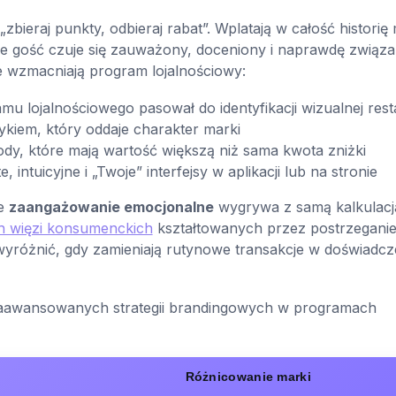
bieraj punkty, odbieraj rabat”. Wplatają w całość historię 
że gość czuje się zauważony, doceniony i naprawdę związa
e wzmacniają program lojalnościowy:
mu lojalnościowego pasował do identyfikacji wizualnej rest
zykiem, który oddaje charakter marki
dy, które mają wartość większą niż sama kwota zniżki
e, intuicyjne i „Twoje” interfejsy w aplikacji lub na stronie
że
zaangażowanie emocjonalne
wygrywa z samą kalkulacj
ch więzi konsumenckich
kształtowanych przez postrzeganie
wyróżnić, gdy zamieniają rutynowe transakcje w doświadcz
j zaawansowanych strategii brandingowych w programach
Różnicowanie marki