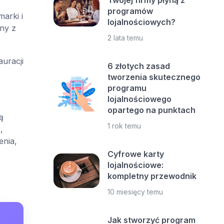
Twojej firmy płyną z
programów
marki i
lojalnościowych?
ny z
2 lata temu
auracji
6 złotych zasad
tworzenia skutecznego
programu
lojalnościowego
opartego na punktach
ą
1 rok temu
,
enia,
Cyfrowe karty
lojalnościowe:
kompletny przewodnik
10 miesięcy temu
Jak stworzyć program