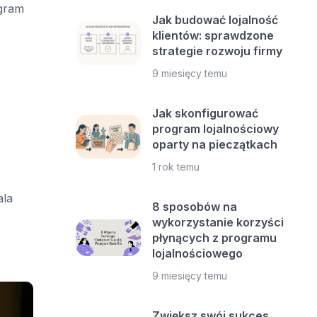
ogram
Jak budować lojalność
klientów: sprawdzone
strategie rozwoju firmy
9 miesięcy temu
Jak skonfigurować
program lojalnościowy
oparty na pieczątkach
1 rok temu
ala
8 sposobów na
wykorzystanie korzyści
płynących z programu
lojalnościowego
9 miesięcy temu
Zwiększ swój sukces