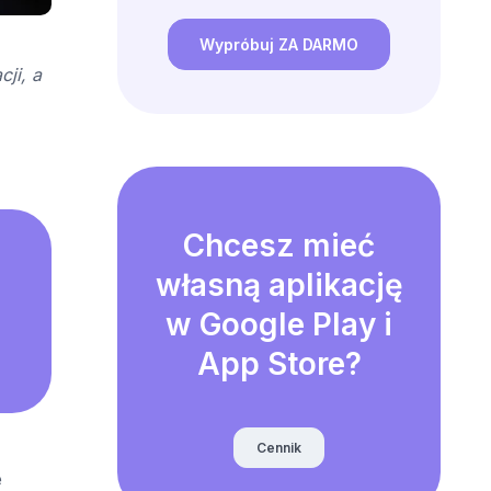
Wypróbuj ZA DARMO
ji, a
Chcesz mieć
własną aplikację
w Google Play i
App Store?
Cennik
e