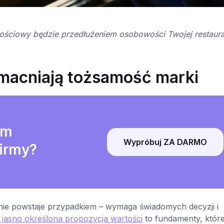
ościowy będzie przedłużeniem osobowości Twojej restaurac
macniają tożsamość marki
am
Wypróbuj ZA DARMO
firmy?
nie powstaje przypadkiem – wymaga świadomych decyzji i
 jasno określona propozycja wartości
to fundamenty, któr