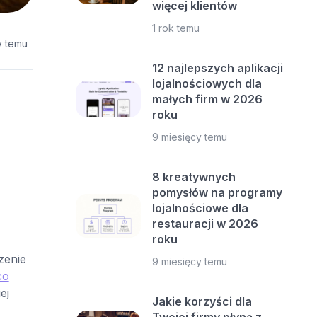
więcej klientów
1 rok temu
y temu
12 najlepszych aplikacji
lojalnościowych dla
małych firm w 2026
roku
9 miesięcy temu
,
8 kreatywnych
pomysłów na programy
lojalnościowe dla
restauracji w 2026
roku
zenie
9 miesięcy temu
co
ej
Jakie korzyści dla