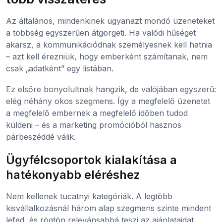
Az általános, mindenkinek ugyanazt mondó üzeneteket
a többség egyszerűen átgörgeti. Ha valódi hűséget
akarsz, a kommunikációdnak személyesnek kell hatnia
– azt kell érezniük, hogy emberként számítanak, nem
csak „adatként” egy listában.
Ez elsőre bonyolultnak hangzik, de valójában egyszerű:
elég néhány okos szegmens. Így a megfelelő üzenetet
a megfelelő embernek a megfelelő időben tudod
küldeni – és a marketing promócióból hasznos
párbeszéddé válik.
Ügyfélcsoportok kialakítása a
hatékonyabb eléréshez
Nem kellenek tucatnyi kategóriák. A legtöbb
kisvállalkozásnál három alap szegmens szinte mindent
lefed, és rögtön relevánsabbá teszi az ajánlataidat.