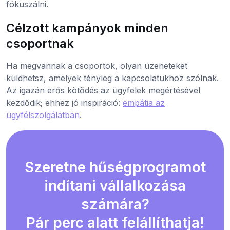
fókuszálni.
Célzott kampányok minden
csoportnak
Ha megvannak a csoportok, olyan üzeneteket
küldhetsz, amelyek tényleg a kapcsolatukhoz szólnak.
Az igazán erős kötődés az ügyfelek megértésével
kezdődik; ehhez jó inspiráció:
empátia az
ügyfélszolgálatban
.
Szeretne hűségprogramot
indítani vállalkozása
számára?
Pár perc alatt felállíthatja!