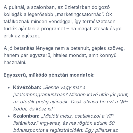
A pultnál, a szalonban, az üzlettérben dolgozó
kollégák a legerősebb „marketingcsatornád”. Ők
találkoznak minden vendéggel, így természetesen
tudják ajánlani a programot – ha magabiztosak és jól
értik az egészet.
A jó betanítás lényege nem a betanult, gépies szöveg,
hanem pár egyszerű, hiteles mondat, amit könnyű
használni.
Egyszerű, működő pénztári mondatok:
Kávézóban:
„Benne vagy már a
jutalomprogramunkban? Minden kávé után jár pont,
az ötödik pedig ajándék. Csak olvasd be ezt a QR-
kódot, és kész is!”
Szalonban:
„Mielőtt mész, csatlakozol a VIP
listánkhoz? Ingyenes, és ma rögtön adunk 50
bónuszpontot a regisztrációért. Egy pillanat az