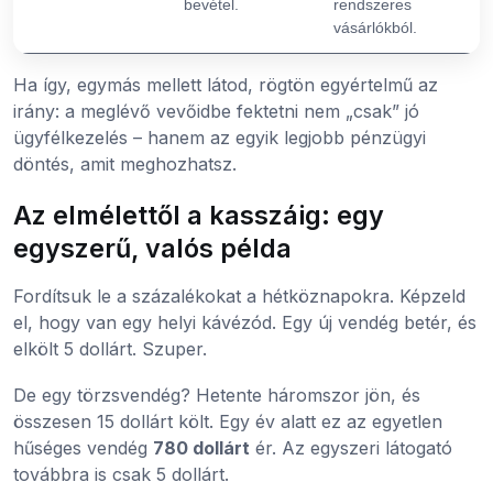
bevétel.
rendszeres
vásárlókból.
Ha így, egymás mellett látod, rögtön egyértelmű az
irány: a meglévő vevőidbe fektetni nem „csak” jó
ügyfélkezelés – hanem az egyik legjobb pénzügyi
döntés, amit meghozhatsz.
Az elmélettől a kasszáig: egy
egyszerű, valós példa
Fordítsuk le a százalékokat a hétköznapokra. Képzeld
el, hogy van egy helyi kávézód. Egy új vendég betér, és
elkölt 5 dollárt. Szuper.
De egy törzsvendég? Hetente háromszor jön, és
összesen 15 dollárt költ. Egy év alatt ez az egyetlen
hűséges vendég
780 dollárt
ér. Az egyszeri látogató
továbbra is csak 5 dollárt.