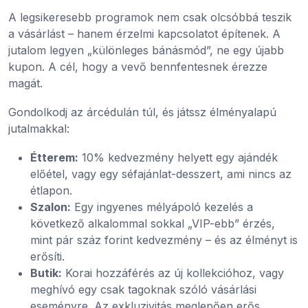
A legsikeresebb programok nem csak olcsóbbá teszik
a vásárlást – hanem érzelmi kapcsolatot építenek. A
jutalom legyen „különleges bánásmód”, ne egy újabb
kupon. A cél, hogy a vevő bennfentesnek érezze
magát.
Gondolkodj az árcédulán túl, és játssz élményalapú
jutalmakkal:
Étterem:
10% kedvezmény helyett egy ajándék
előétel, vagy egy séfajánlat-desszert, ami nincs az
étlapon.
Szalon:
Egy ingyenes mélyápoló kezelés a
következő alkalommal sokkal „VIP-ebb” érzés,
mint pár száz forint kedvezmény – és az élményt is
erősíti.
Butik:
Korai hozzáférés az új kollekcióhoz, vagy
meghívó egy csak tagoknak szóló vásárlási
eseményre. Az exkluzivitás meglepően erős