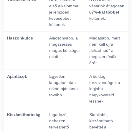
első alkalommal
vásárlók átlagosan
jellemzően
67%-kal többet
kevesebbet
költenek.
költenek.
Haszonkulcs
Alacsonyabb, a
Magasabb, mert
megszerzés
nem kell újra
magas költségei
„kifizetned” a
miatt.
megszerzésük
árát.
Ajánlások
Egyetlen
A boldog
látogatás után
törzsvendégek a
ritkán ajánlanak
legjobb
tovább.
nagyköveteid
lesznek.
Kiszámíthatóság
Ingadozó,
Stabilabb,
nehezen
kiszámítható
tervezhető
bevétel a