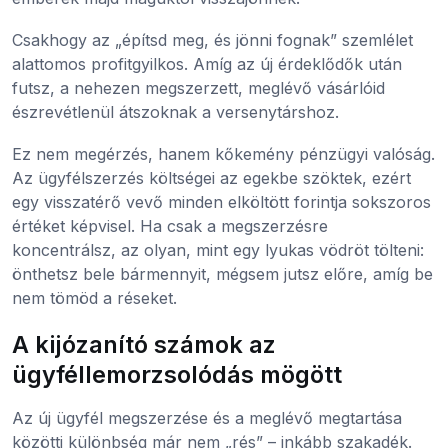
Csakhogy az „építsd meg, és jönni fognak” szemlélet
alattomos profitgyilkos. Amíg az új érdeklődők után
futsz, a nehezen megszerzett, meglévő vásárlóid
észrevétlenül átszoknak a versenytárshoz.
Ez nem megérzés, hanem kőkemény pénzügyi valóság.
Az ügyfélszerzés költségei az egekbe szöktek, ezért
egy visszatérő vevő minden elköltött forintja sokszoros
értéket képvisel. Ha csak a megszerzésre
koncentrálsz, az olyan, mint egy lyukas vödröt tölteni:
önthetsz bele bármennyit, mégsem jutsz előre, amíg be
nem tömöd a réseket.
A kijózanító számok az
ügyféllemorzsolódás mögött
Az új ügyfél megszerzése és a meglévő megtartása
közötti különbség már nem „rés” – inkább szakadék.