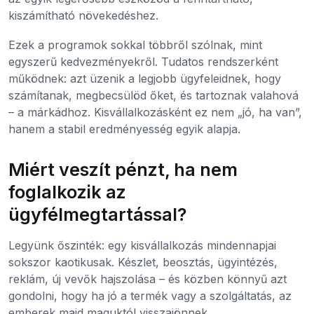
kiszámítható növekedéshez.
Ezek a programok sokkal többről szólnak, mint
egyszerű kedvezményekről. Tudatos rendszerként
működnek: azt üzenik a legjobb ügyfeleidnek, hogy
számítanak, megbecsülöd őket, és tartoznak valahová
– a márkádhoz. Kisvállalkozásként ez nem „jó, ha van”,
hanem a stabil eredményesség egyik alapja.
Miért veszít pénzt, ha nem
foglalkozik az
ügyfélmegtartással?
Legyünk őszinték: egy kisvállalkozás mindennapjai
sokszor kaotikusak. Készlet, beosztás, ügyintézés,
reklám, új vevők hajszolása – és közben könnyű azt
gondolni, hogy ha jó a termék vagy a szolgáltatás, az
emberek majd maguktól visszajönnek.