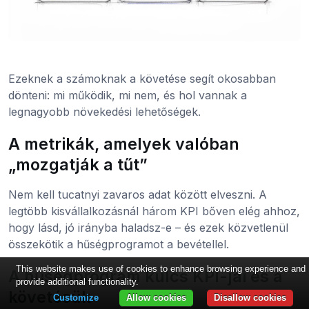
Ezeknek a számoknak a követése segít okosabban
dönteni: mi működik, mi nem, és hol vannak a
legnagyobb növekedési lehetőségek.
A metrikák, amelyek valóban
„mozgatják a tűt”
Nem kell tucatnyi zavaros adat között elveszni. A
legtöbb kisvállalkozásnál három KPI bőven elég ahhoz,
hogy lásd, jó irányba haladsz-e – és ezek közvetlenül
összekötik a hűségprogramot a bevétellel.
This website makes use of cookies to enhance browsing experience and
A hűségprogram kulcs KPI-jai és a
provide additional functionality.
követésük
Customize
Allow cookies
Disallow cookies