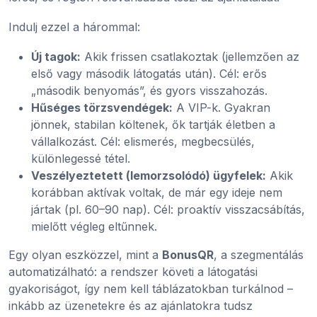
Indulj ezzel a hárommal:
Új tagok:
Akik frissen csatlakoztak (jellemzően az
első vagy második látogatás után). Cél: erős
„második benyomás”, és gyors visszahozás.
Hűséges törzsvendégek:
A VIP-k. Gyakran
jönnek, stabilan költenek, ők tartják életben a
vállalkozást. Cél: elismerés, megbecsülés,
különlegessé tétel.
Veszélyeztetett (lemorzsolódó) ügyfelek:
Akik
korábban aktívak voltak, de már egy ideje nem
jártak (pl. 60–90 nap). Cél: proaktív visszacsábítás,
mielőtt végleg eltűnnek.
Egy olyan eszközzel, mint a
BonusQR
, a szegmentálás
automatizálható: a rendszer követi a látogatási
gyakoriságot, így nem kell táblázatokban turkálnod –
inkább az üzenetekre és az ajánlatokra tudsz