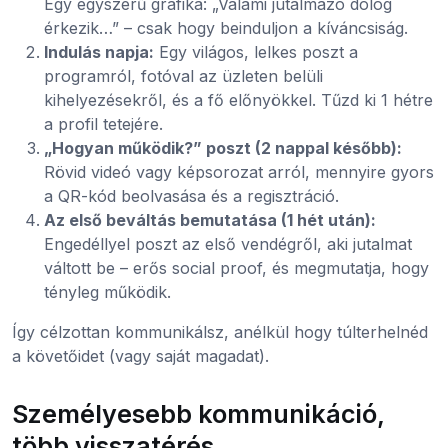
Egy egyszerű grafika: „Valami jutalmazó dolog
érkezik…” – csak hogy beinduljon a kíváncsiság.
Indulás napja:
Egy világos, lelkes poszt a
programról, fotóval az üzleten belüli
kihelyezésekről, és a fő előnyökkel. Tűzd ki 1 hétre
a profil tetejére.
„Hogyan működik?” poszt (2 nappal később):
Rövid videó vagy képsorozat arról, mennyire gyors
a QR-kód beolvasása és a regisztráció.
Az első beváltás bemutatása (1 hét után):
Engedéllyel poszt az első vendégről, aki jutalmat
váltott be – erős social proof, és megmutatja, hogy
tényleg működik.
Így célzottan kommunikálsz, anélkül hogy túlterhelnéd
a követőidet (vagy saját magadat).
Személyesebb kommunikáció,
több visszatérés