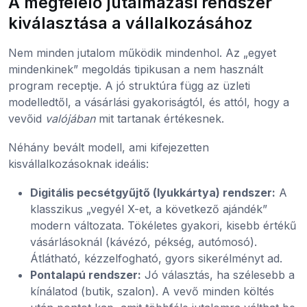
A megfelelő jutalmazási rendszer
kiválasztása a vállalkozásához
Nem minden jutalom működik mindenhol. Az „egyet
mindenkinek” megoldás tipikusan a nem használt
program receptje. A jó struktúra függ az üzleti
modelledtől, a vásárlási gyakoriságtól, és attól, hogy a
vevőid
valójában
mit tartanak értékesnek.
Néhány bevált modell, ami kifejezetten
kisvállalkozásoknak ideális:
Digitális pecsétgyűjtő (lyukkártya) rendszer:
A
klasszikus „vegyél X-et, a következő ajándék”
modern változata. Tökéletes gyakori, kisebb értékű
vásárlásoknál (kávézó, pékség, autómosó).
Átlátható, kézzelfogható, gyors sikerélményt ad.
Pontalapú rendszer:
Jó választás, ha szélesebb a
kínálatod (butik, szalon). A vevő minden költés