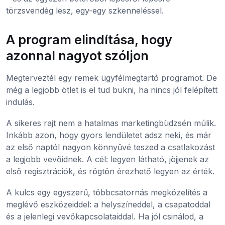
törzsvendég lesz, egy-egy szkenneléssel.
A program elindítása, hogy
azonnal nagyot szóljon
Megterveztél egy remek ügyfélmegtartó programot. De
még a legjobb ötlet is el tud bukni, ha nincs jól felépített
indulás.
A sikeres rajt nem a hatalmas marketingbüdzsén múlik.
Inkább azon, hogy gyors lendületet adsz neki, és már
az első naptól nagyon könnyűvé teszed a csatlakozást
a legjobb vevőidnek. A cél: legyen látható, jöjjenek az
első regisztrációk, és rögtön érezhető legyen az érték.
A kulcs egy egyszerű, többcsatornás megközelítés a
meglévő eszközeiddel: a helyszíneddel, a csapatoddal
és a jelenlegi vevőkapcsolataiddal. Ha jól csinálod, a