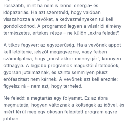
rosszabb, mint ha nem is lenne: energia- és
időpazarlás. Ha azt szeretnéd, hogy valóban
visszahozza a vevőket, a kedvezményeken túl kell
gondolkodnod. A programod legyen a vásárlói élmény
természetes, értékes része – ne külön „extra feladat”.
A titkos fegyver: az egyszerűség. Ha a vevőnek appot
kell letöltenie, jelszót megjegyeznie, vagy fejben
számolgatnia, hogy „most akkor mennyi jár”, könnyen
otthagyja. A legjobb programok maguktól értetődőek,
gyorsan jutalmaznak, és szinte semmilyen plusz
erőfeszítést nem kérnek. A vevőnek azt kell éreznie:
figyelsz rá – nem azt, hogy terheled.
Ne feledd: a megtartás egy folyamat. Ez az ábra
megmutatja, hogyan változnak a költségek az idővel, és
miért térül meg egy okosan felépített program egyre
jobban.