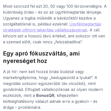
Most szorozd fel ezt 20, 50 vagy 100 törzsvendégre. A
különbség óriási – és ez az ügyfélmegtartás lényege.
Ugyanez a logika működik a kávézóktól kezdve a
szolgáltatóknál is, például ezeknél:
Ügyfélmegtartási
stratégiák otthoni takarítási vállalkozásoknak
. A cél:
kihozni azt a hosszú távú értéket, ami sokszor ott van
a szemed előtt, csak nincs „felszabadítva”.
Egy apró fókuszváltás, ami
nyereséget hoz
A jó hír: nem kell hozzá óriási büdzsé vagy
marketingdiploma, hogy „bedugaszold a lyukat”. A
megoldás sokszor egyszerűbb (és olcsóbb), mint
gondolnád. Elfoglalt vállalkozóknak az olyan modern
eszközök, mint a
BonusQR
, kifejezetten
költséghatékony választ adnak erre a gyakori – és
drága – problémára.