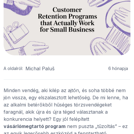
Michal Paluš
A oldalról:
6 hónapja
Minden vendég, aki kilép az ajtón, és soha többé nem
jön vissza, egy elszalasztott lehetőség. De mi lenne, ha
az alkalmi betérőkből hűséges törzsvendégeket
faragnál, akik újra és újra téged választanak a
konkurencia helyett? Egy jól felépített
vásárlómegtartó program
nem puszta „tűzoltás” – ez
az egyik legerősebb eszközöd a fenntartható,