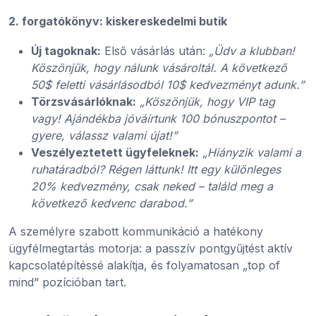
2. forgatókönyv: kiskereskedelmi butik
Új tagoknak:
Első vásárlás után:
„Üdv a klubban!
Köszönjük, hogy nálunk vásároltál. A következő
50$ feletti vásárlásodból 10$ kedvezményt adunk.”
Törzsvásárlóknak:
„Köszönjük, hogy VIP tag
vagy! Ajándékba jóváírtunk 100 bónuszpontot –
gyere, válassz valami újat!”
Veszélyeztetett ügyfeleknek:
„Hiányzik valami a
ruhatáradból? Régen láttunk! Itt egy különleges
20% kedvezmény, csak neked – találd meg a
következő kedvenc darabod.”
A személyre szabott kommunikáció a hatékony
ügyfélmegtartás motorja: a passzív pontgyűjtést aktív
kapcsolatépítéssé alakítja, és folyamatosan „top of
mind” pozícióban tart.