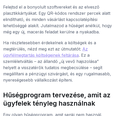
Felejtsd el a bonyolult szoftvereket és az elvesző
plasztikkártyákat. Egy QR-kódos rendszer percek alatt
elindítható, és minden vásárlást kapcsolatépítési
lehetőséggé alakít. Jutalmazod a hűséget anélkül, hogy
még egy új, macerás feladat kerülne a nyakadba.
Ha részletesebben érdekelnek a költségek és a
megtérülés, nézd meg ezt az útmutatót:
Az
ügyfélmegtartás költségeinek feltárása
. Ez a
szemléletváltás – az állandó „új vevő hajszolása”
helyett a visszatérők tudatos megbecsülése – segít
megállítani a pénzügyi szivárgást, és egy rugalmasabb,
nyereségesebb vállalkozást építeni.
Hűségprogram tervezése, amit az
ügyfelek tényleg használnak
Egy olyan hűségprogram, amit senki nem használ,