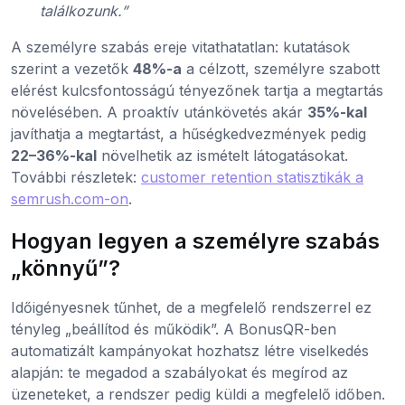
találkozunk.”
A személyre szabás ereje vitathatatlan: kutatások
szerint a vezetők
48%-a
a célzott, személyre szabott
elérést kulcsfontosságú tényezőnek tartja a megtartás
növelésében. A proaktív utánkövetés akár
35%-kal
javíthatja a megtartást, a hűségkedvezmények pedig
22–36%-kal
növelhetik az ismételt látogatásokat.
További részletek:
customer retention statisztikák a
semrush.com-on
.
Hogyan legyen a személyre szabás
„könnyű”?
Időigényesnek tűnhet, de a megfelelő rendszerrel ez
tényleg „beállítod és működik”. A BonusQR-ben
automatizált kampányokat hozhatsz létre viselkedés
alapján: te megadod a szabályokat és megírod az
üzeneteket, a rendszer pedig küldi a megfelelő időben.