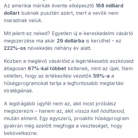
Az amerikai márkák évente elképesztő
168 milliárd
dollárt
buknak pusztán azért, mert a vevők nem
maradnak velük.
Mit jelent ez neked? Egyetlen új e-kereskedelmi vásárló
megszerzése ma akár
29 dollárba
is kerülhet – ez
222%-os
növekedés néhány év alatt.
Közben a meglévő vásárlóid a legértékesebb eszközeid:
átlagosan
67%-kal többet
költenek, mint az újak. Nem
véletlen, hogy az értékesítési vezetők
59%-a
a
hűségprogramokat tartja a legfontosabb megtartási
stratégiának.
A legdrágább ügyfél nem az, akit most próbálsz
megszerezni – hanem az, akit
vissza kell hódítanod
,
miután elment. Egy egyszerű, proaktív hűségprogram
gyakran még azelőtt megfogja a veszteséget, hogy
bekövetkezne.