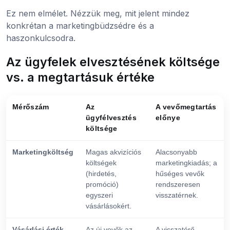
Ez nem elmélet. Nézzük meg, mit jelent mindez
konkrétan a marketingbüdzsédre és a
haszonkulcsodra.
Az ügyfelek elvesztésének költsége
vs. a megtartásuk értéke
Mérőszám
Az
A vevőmegtartás
ügyfélvesztés
előnye
költsége
Marketingköltség
Magas akvizíciós
Alacsonyabb
költségek
marketingkiadás; a
(hirdetés,
hűséges vevők
promóció)
rendszeresen
egyszeri
visszatérnek.
vásárlásokért.
Vásárlási érték
Az új vevők az
A visszatérő