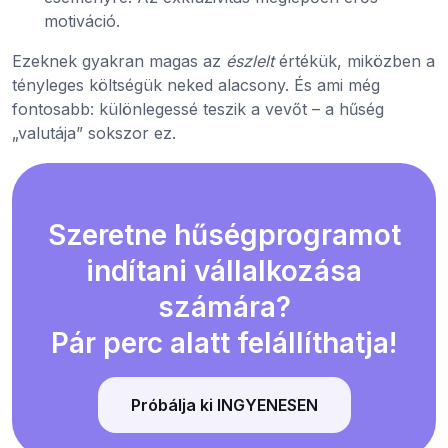
motiváció.
Ezeknek gyakran magas az
észlelt
értékük, miközben a
tényleges költségük neked alacsony. És ami még
fontosabb: különlegessé teszik a vevőt – a hűség
„valutája” sokszor ez.
Szeretne hűségprogramot
indítani vállalkozása
számára?
Pár perc alatt felállíthatja!
Próbálja ki INGYENESEN