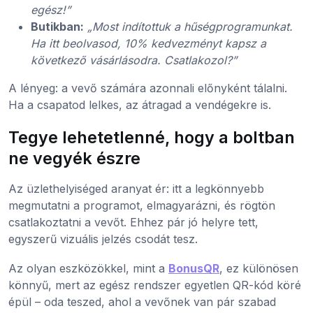
egész!”
Butikban:
„Most indítottuk a hűségprogramunkat.
Ha itt beolvasod, 10% kedvezményt kapsz a
következő vásárlásodra. Csatlakozol?”
A lényeg: a vevő számára azonnali előnyként tálalni.
Ha a csapatod lelkes, az átragad a vendégekre is.
Tegye lehetetlenné, hogy a boltban
ne vegyék észre
Az üzlethelyiséged aranyat ér: itt a legkönnyebb
megmutatni a programot, elmagyarázni, és rögtön
csatlakoztatni a vevőt. Ehhez pár jó helyre tett,
egyszerű vizuális jelzés csodát tesz.
Az olyan eszközökkel, mint a
BonusQR
, ez különösen
könnyű, mert az egész rendszer egyetlen QR-kód köré
épül – oda teszed, ahol a vevőnek van pár szabad