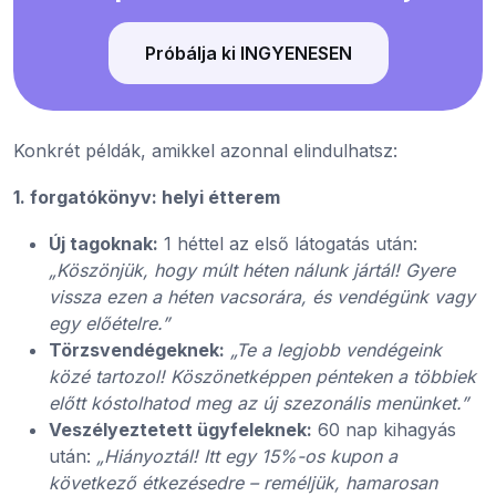
Próbálja ki INGYENESEN
Konkrét példák, amikkel azonnal elindulhatsz:
1. forgatókönyv: helyi étterem
Új tagoknak:
1 héttel az első látogatás után:
„Köszönjük, hogy múlt héten nálunk jártál! Gyere
vissza ezen a héten vacsorára, és vendégünk vagy
egy előételre.”
Törzsvendégeknek:
„Te a legjobb vendégeink
közé tartozol! Köszönetképpen pénteken a többiek
előtt kóstolhatod meg az új szezonális menünket.”
Veszélyeztetett ügyfeleknek:
60 nap kihagyás
után:
„Hiányoztál! Itt egy 15%-os kupon a
következő étkezésedre – reméljük, hamarosan