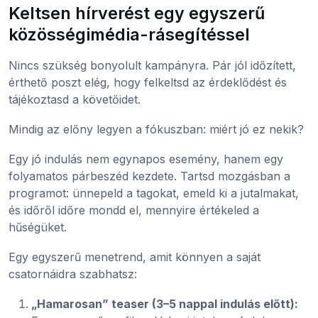
Keltsen hírverést egy egyszerű
közösségimédia-rásegítéssel
Nincs szükség bonyolult kampányra. Pár jól időzített,
érthető poszt elég, hogy felkeltsd az érdeklődést és
tájékoztasd a követőidet.
Mindig az előny legyen a fókuszban: miért jó ez nekik?
Egy jó indulás nem egynapos esemény, hanem egy
folyamatos párbeszéd kezdete. Tartsd mozgásban a
programot: ünnepeld a tagokat, emeld ki a jutalmakat,
és időről időre mondd el, mennyire értékeled a
hűségüket.
Egy egyszerű menetrend, amit könnyen a saját
csatornáidra szabhatsz:
„Hamarosan” teaser (3–5 nappal indulás előtt):