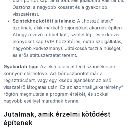
után pontot kap, amit többféle jutalomra válthat be.
Ösztönzi a nagyobb kosarat és a gyakoribb
visszatérést.
Szintekhez kötött jutalmak:
A „hosszú játék”
azoknak, akik márkahű rajongókat akarnak építeni.
Ahogy a vevő többet költ, szintet lép, és exkluzív
előnyöket kap (VIP hozzáférés, extra szolgáltatás,
nagyobb kedvezmény). Játékossá teszi a hűséget,
és erős státuszérzetet teremt.
Gyakorlati tipp:
Az első jutalmat tedd szándékosan
könnyen elérhetővé. Adj bónuszpontot már a
regisztrációért, vagy egy kisebb ajándékot az első
visszatérő látogatás után. Ez az azonnali „sikerélmény”
rögtön megmutatja a program értékét, és sokkal
nagyobb eséllyel maradnak benne.
Jutalmak, amik érzelmi kötődést
építenek