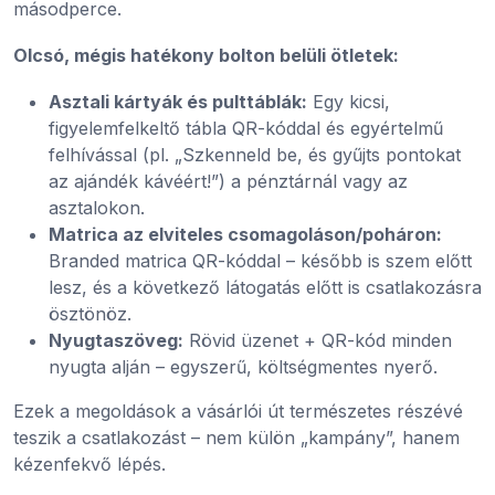
másodperce.
Olcsó, mégis hatékony bolton belüli ötletek:
Asztali kártyák és pulttáblák:
Egy kicsi,
figyelemfelkeltő tábla QR-kóddal és egyértelmű
felhívással (pl. „Szkenneld be, és gyűjts pontokat
az ajándék kávéért!”) a pénztárnál vagy az
asztalokon.
Matrica az elviteles csomagoláson/poháron:
Branded matrica QR-kóddal – később is szem előtt
lesz, és a következő látogatás előtt is csatlakozásra
ösztönöz.
Nyugtaszöveg:
Rövid üzenet + QR-kód minden
nyugta alján – egyszerű, költségmentes nyerő.
Ezek a megoldások a vásárlói út természetes részévé
teszik a csatlakozást – nem külön „kampány”, hanem
kézenfekvő lépés.