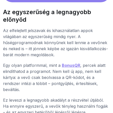
Az egyszerűség a legnagyobb
előnyöd
Az elfelejtett jelszavak és kihasználatlan appok
világában az egyszerűség mindig nyer. A
hűségprogramodnak könnyűnek kell lennie a vevőnek
és neked is – itt jönnek képbe az igazán kisvállalkozás-
barát modern megoldások.
Egy olyan platformmal, mint a
BonusQR
, percek alatt
elindíthatod a programot. Nem kell új app, nem kell
kártya: a vevő csak beolvassa a QR-kódot, és a
rendszer intézi a többit – pontgyűjtés, értesítések,
beváltás.
Ez leveszi a legnagyobb akadályt a részvétel útjából.
Ha ennyire egyszerű, a vevők tényleg használni fogják
– és az egyszeri betérőből lépésről lépésre