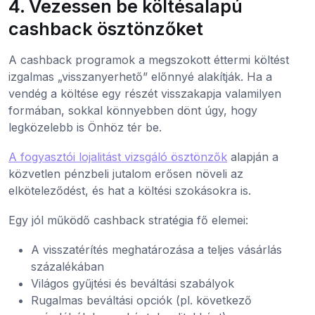
4. Vezessen be költésalapú
cashback ösztönzőket
A cashback programok a megszokott éttermi költést
izgalmas „visszanyerhető” előnnyé alakítják. Ha a
vendég a költése egy részét visszakapja valamilyen
formában, sokkal könnyebben dönt úgy, hogy
legközelebb is Önhöz tér be.
A fogyasztói lojalitást vizsgáló ösztönzők
alapján a
közvetlen pénzbeli jutalom erősen növeli az
elköteleződést, és hat a költési szokásokra is.
Egy jól működő cashback stratégia fő elemei:
A visszatérítés meghatározása a teljes vásárlás
százalékában
Világos gyűjtési és beváltási szabályok
Rugalmas beváltási opciók (pl. következő