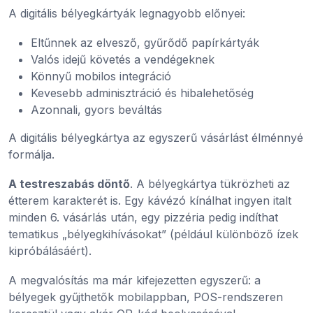
A digitális bélyegkártyák legnagyobb előnyei:
Eltűnnek az elvesző, gyűrődő papírkártyák
Valós idejű követés a vendégeknek
Könnyű mobilos integráció
Kevesebb adminisztráció és hibalehetőség
Azonnali, gyors beváltás
A digitális bélyegkártya az egyszerű vásárlást élménnyé
formálja.
A testreszabás döntő
. A bélyegkártya tükrözheti az
étterem karakterét is. Egy kávézó kínálhat ingyen italt
minden 6. vásárlás után, egy pizzéria pedig indíthat
tematikus „bélyegkihívásokat” (például különböző ízek
kipróbálásáért).
A megvalósítás ma már kifejezetten egyszerű: a
bélyegek gyűjthetők mobilappban, POS-rendszeren