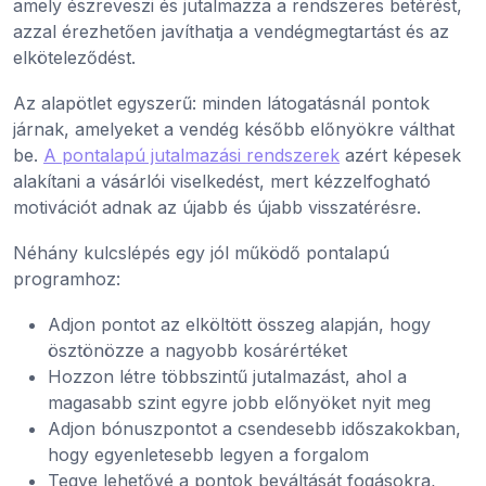
amely észreveszi és jutalmazza a rendszeres betérést,
azzal érezhetően javíthatja a vendégmegtartást és az
elköteleződést.
Az alapötlet egyszerű: minden látogatásnál pontok
járnak, amelyeket a vendég később előnyökre válthat
be.
A pontalapú jutalmazási rendszerek
azért képesek
alakítani a vásárlói viselkedést, mert kézzelfogható
motivációt adnak az újabb és újabb visszatérésre.
Néhány kulcslépés egy jól működő pontalapú
programhoz:
Adjon pontot az elköltött összeg alapján, hogy
ösztönözze a nagyobb kosárértéket
Hozzon létre többszintű jutalmazást, ahol a
magasabb szint egyre jobb előnyöket nyit meg
Adjon bónuszpontot a csendesebb időszakokban,
hogy egyenletesebb legyen a forgalom
Tegye lehetővé a pontok beváltását fogásokra,