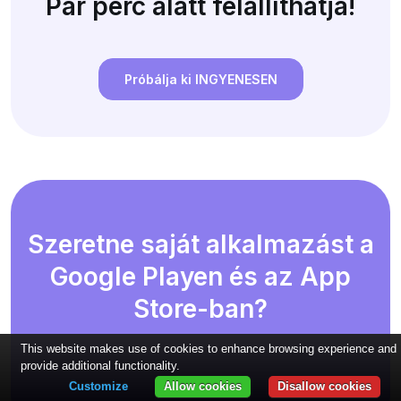
Pár perc alatt felállíthatja!
Próbálja ki INGYENESEN
Szeretne saját alkalmazást a
Google Playen és az App
Store-ban?
This website makes use of cookies to enhance browsing experience and
provide additional functionality.
Customize
Allow cookies
Disallow cookies