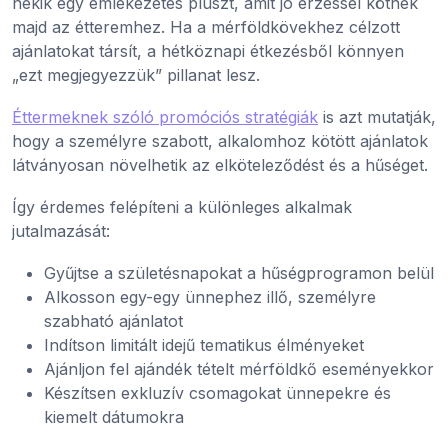
nekik egy emlékezetes pluszt, amit jó érzéssel kötnek
majd az étteremhez. Ha a mérföldkövekhez célzott
ajánlatokat társít, a hétköznapi étkezésből könnyen
„ezt megjegyezzük” pillanat lesz.
Éttermeknek szóló promóciós stratégiák
is azt mutatják,
hogy a személyre szabott, alkalomhoz kötött ajánlatok
látványosan növelhetik az elköteleződést és a hűséget.
Így érdemes felépíteni a különleges alkalmak
jutalmazását:
Gyűjtse a születésnapokat a hűségprogramon belül
Alkosson egy-egy ünnephez illő, személyre
szabható ajánlatot
Indítson limitált idejű tematikus élményeket
Ajánljon fel ajándék tételt mérföldkő eseményekkor
Készítsen exkluzív csomagokat ünnepekre és
kiemelt dátumokra