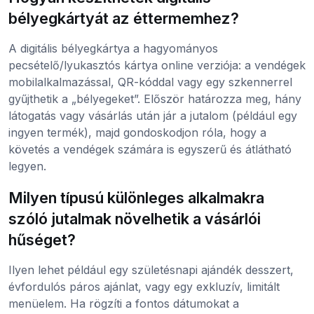
bélyegkártyát az éttermemhez?
A digitális bélyegkártya a hagyományos
pecsételő/lyukasztós kártya online verziója: a vendégek
mobilalkalmazással, QR-kóddal vagy egy szkennerrel
gyűjthetik a „bélyegeket”. Először határozza meg, hány
látogatás vagy vásárlás után jár a jutalom (például egy
ingyen termék), majd gondoskodjon róla, hogy a
követés a vendégek számára is egyszerű és átlátható
legyen.
Milyen típusú különleges alkalmakra
szóló jutalmak növelhetik a vásárlói
hűséget?
Ilyen lehet például egy születésnapi ajándék desszert,
évfordulós páros ajánlat, vagy egy exkluzív, limitált
menüelem. Ha rögzíti a fontos dátumokat a