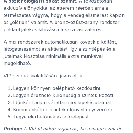
A pszichológia itt sokat számít
. A fokozatosan
exkluzív előnyökkel az étterem ráerősít arra a
természetes vágyra, hogy a vendég elismerést kapjon
és „elérjen” valamit. A bronz–ezüst–arany rendszer
például játékos kihívássá teszi a visszatérést.
A mai rendszerek automatikusan követik a költést,
látogatásszámot és aktivitást, így a szintlépés és a
jutalmak kiosztása minimális extra munkával
megoldható.
VIP-szintek kialakítására javaslatok:
Legyen könnyen beléphető kezdőszint
Legyen érezhető különbség a szintek között
Időnként adjon váratlan meglepetésjutalmat
Kommunikálja a szintek előnyeit egyszerűen
Tegye elérhetőnek az előrelépést
Protipp:
A VIP-út akkor izgalmas, ha minden szint új