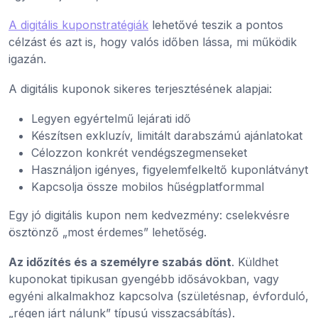
A digitális kuponstratégiák
lehetővé teszik a pontos
célzást és azt is, hogy valós időben lássa, mi működik
igazán.
A digitális kuponok sikeres terjesztésének alapjai:
Legyen egyértelmű lejárati idő
Készítsen exkluzív, limitált darabszámú ajánlatokat
Célozzon konkrét vendégszegmenseket
Használjon igényes, figyelemfelkeltő kuponlátványt
Kapcsolja össze mobilos hűségplatformmal
Egy jó digitális kupon nem kedvezmény: cselekvésre
ösztönző „most érdemes” lehetőség.
Az időzítés és a személyre szabás dönt
. Küldhet
kuponokat tipikusan gyengébb idősávokban, vagy
egyéni alkalmakhoz kapcsolva (születésnap, évforduló,
„régen járt nálunk” típusú visszacsábítás).