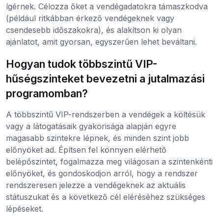
ígérnek. Célozza őket a vendégadatokra támaszkodva
(például ritkábban érkező vendégeknek vagy
csendesebb időszakokra), és alakítson ki olyan
ajánlatot, amit gyorsan, egyszerűen lehet beváltani.
Hogyan tudok többszintű VIP-
hűségszinteket bevezetni a jutalmazási
programomban?
A többszintű VIP-rendszerben a vendégek a költésük
vagy a látogatásaik gyakorisága alapján egyre
magasabb szintekre lépnek, és minden szint jobb
előnyöket ad. Építsen fel könnyen elérhető
belépőszintet, fogalmazza meg világosan a szintenkénti
előnyöket, és gondoskodjon arról, hogy a rendszer
rendszeresen jelezze a vendégeknek az aktuális
státuszukat és a következő cél eléréséhez szükséges
lépéseket.