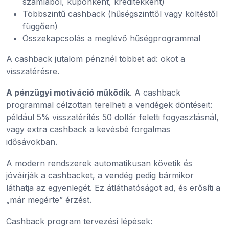
számlából, kuponként, kreditekként)
Többszintű cashback (hűségszinttől vagy költéstől
függően)
Összekapcsolás a meglévő hűségprogrammal
A cashback jutalom pénznél többet ad: okot a
visszatérésre.
A pénzügyi motiváció működik
. A cashback
programmal célzottan terelheti a vendégek döntéseit:
például 5% visszatérítés 50 dollár feletti fogyasztásnál,
vagy extra cashback a kevésbé forgalmas
idősávokban.
A modern rendszerek automatikusan követik és
jóváírják a cashbacket, a vendég pedig bármikor
láthatja az egyenlegét. Ez átláthatóságot ad, és erősíti a
„már megérte” érzést.
Cashback program tervezési lépések: