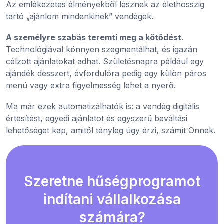
Az emlékezetes élményekből lesznek az élethosszig
tartó „ajánlom mindenkinek” vendégek.
A személyre szabás teremti meg a kötődést
.
Technológiával könnyen szegmentálhat, és igazán
célzott ajánlatokat adhat. Születésnapra például egy
ajándék desszert, évfordulóra pedig egy külön páros
menü vagy extra figyelmesség lehet a nyerő.
Ma már ezek automatizálhatók is: a vendég digitális
értesítést, egyedi ajánlatot és egyszerű beváltási
lehetőséget kap, amitől tényleg úgy érzi, számít Önnek.
Szeretne hűségprogramot
indítani vállalkozása
számára?