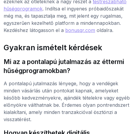
ezeknek az ötleteknek a nagy részét a
testreszabható
hűségprogramok
. Indítsa el ingyenes próbaidőszakát
még ma, és tapasztalja meg, mit jelent egy rugalmas,
egyszerűen kezelhető platform a mindennapokban.
Kezdéshez látogasson el a
bonusqr.com
oldalra.
Gyakran ismételt kérdések
Mi az a pontalapú jutalmazás az éttermi
hűségprogramokban?
A pontalapú jutalmazás lényege, hogy a vendégek
minden vásárlás után pontokat kapnak, amelyeket
később kedvezményekre, ajándék tételekre vagy egyéb
előnyökre válthatnak be. Érdemes olyan pontrendszert
kialakítani, amely minden tranzakcióval ösztönzi a
visszatérést.
Hogyan készíthetek digitális