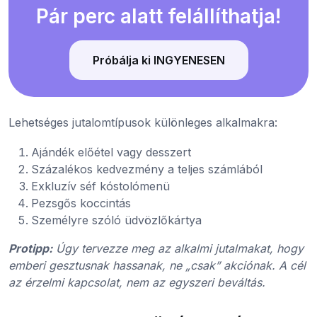
Pár perc alatt felállíthatja!
Próbálja ki INGYENESEN
Lehetséges jutalomtípusok különleges alkalmakra:
Ajándék előétel vagy desszert
Százalékos kedvezmény a teljes számlából
Exkluzív séf kóstolómenü
Pezsgős koccintás
Személyre szóló üdvözlőkártya
Protipp:
Úgy tervezze meg az alkalmi jutalmakat, hogy
emberi gesztusnak hassanak, ne „csak” akciónak. A cél
az érzelmi kapcsolat, nem az egyszeri beváltás.