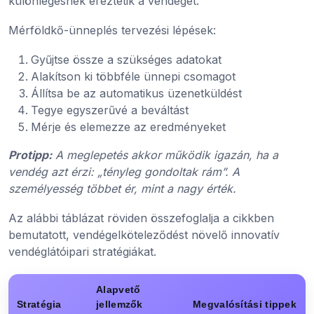
különlegesnek éreztetik a vendéget.
Mérföldkő-ünneplés tervezési lépések:
Gyűjtse össze a szükséges adatokat
Alakítson ki többféle ünnepi csomagot
Állítsa be az automatikus üzenetküldést
Tegye egyszerűvé a beváltást
Mérje és elemezze az eredményeket
Protipp:
A meglepetés akkor működik igazán, ha a
vendég azt érzi: „tényleg gondoltak rám”. A
személyesség többet ér, mint a nagy érték.
Az alábbi táblázat röviden összefoglalja a cikkben
bemutatott, vendégelköteleződést növelő innovatív
vendéglátóipari stratégiákat.
Alapvető
Stratégia
jellemzők
Megvalósítási tippek