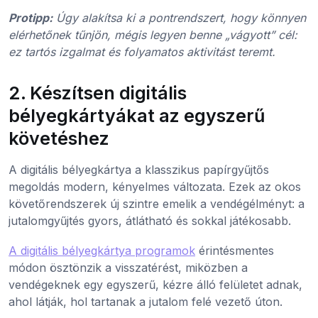
Protipp:
Úgy alakítsa ki a pontrendszert, hogy könnyen
elérhetőnek tűnjön, mégis legyen benne „vágyott” cél:
ez tartós izgalmat és folyamatos aktivitást teremt.
2. Készítsen digitális
bélyegkártyákat az egyszerű
követéshez
A digitális bélyegkártya a klasszikus papírgyűjtős
megoldás modern, kényelmes változata. Ezek az okos
követőrendszerek új szintre emelik a vendégélményt: a
jutalomgyűjtés gyors, átlátható és sokkal játékosabb.
A digitális bélyegkártya programok
érintésmentes
módon ösztönzik a visszatérést, miközben a
vendégeknek egy egyszerű, kézre álló felületet adnak,
ahol látják, hol tartanak a jutalom felé vezető úton.