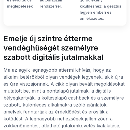
és évfordulós
automatizált
gördülékeny
meglepetések
rendszerrel.
kiküldéshez; a gesztus
legyen emberi és
emlékezetes.
Emelje új szintre étterme
vendéghűségét személyre
szabott digitális jutalmakkal
Ma az egyik legnagyobb éttermi kihívás, hogy az
alkalmi betérőkből olyan vendégek legyenek, akik újra
és újra visszajönnek. A cikk olyan bevált megoldásokat
mutatott be, mint a pontalapú jutalmak, a digitális
bélyegkártyák, a költésalapú cashback és a személyre
szabott, különleges alkalmakra szóló ajánlatok,
amelyek fenntartják az érdeklődést és erősítik a
kötődést. A legnagyobb nehézségek jellemzően a
zökkenőmentes, átlátható jutalomkövetés kialakítása,