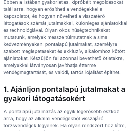
Ebben a listában gyakorlatias, kipróbált megoldásokat
talál arra, hogyan erősítheti a vendégekkel a
kapcsolatot, és hogyan növelheti a visszatérő
látogatások számát jutalmakkal, különleges ajánlatokkal
és technológiával. Olyan okos hűségtechnikákat
mutatunk, amelyek messze túlmutatnak a sima
kedvezményeken: pontalapú jutalmakat, személyre
szabott meglepetéseket és exkluzív, alkalomhoz kötött
ajánlatokat. Készüljön fel azonnal bevethető ötletekre,
amelyekkel látványosan javíthatja étterme
vendégmegtartását, és valódi, tartós lojalitást építhet.
1. Ajánljon pontalapú jutalmakat a
gyakori látogatásokért
A pontalapú jutalmazás az egyik legerősebb eszköz
arra, hogy az alkalmi vendégekből visszajáró
törzsvendégek legyenek. Ha olyan rendszert hoz létre,