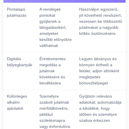
Pontalapú
A vendégek
Használjon egyszerű,
jutalmazás
pontokat
jól követhető rendszert;
gyűjtenek a
vezessen be többszintű
látogatásokért,
jutalmakat a nagyobb
amelyeket
költés ösztönzésére.
később előnyökre
válthatnak.
Digitális
Érintésmentes
Legyen látványos és
bélyegkártyák
megoldás a
könnyen érthető a
jutalmak
felület; adjon időnként
követésére és
meglepetés
beváltására.
bónuszbélyeget.
Különleges
Személyre
Gyűjtsön releváns
alkalmi
szabott jutalmak
adatokat; automatizálja
ajánlatok
mérföldkövekre,
a kiküldést, hogy
például
időben és személyre
születésnapra
szabva érkezzen.
vagy évfordulóra.