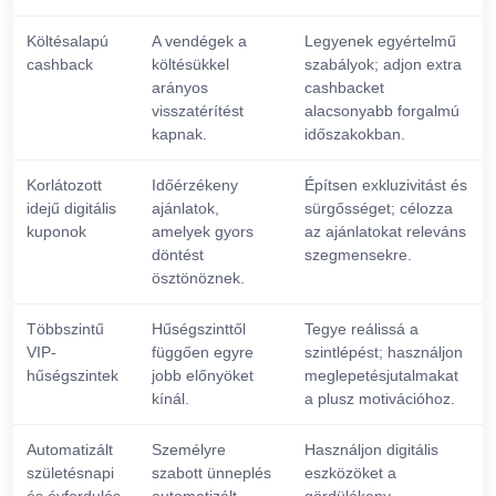
Költésalapú
A vendégek a
Legyenek egyértelmű
cashback
költésükkel
szabályok; adjon extra
arányos
cashbacket
visszatérítést
alacsonyabb forgalmú
kapnak.
időszakokban.
Korlátozott
Időérzékeny
Építsen exkluzivitást és
idejű digitális
ajánlatok,
sürgősséget; célozza
kuponok
amelyek gyors
az ajánlatokat releváns
döntést
szegmensekre.
ösztönöznek.
Többszintű
Hűségszinttől
Tegye reálissá a
VIP-
függően egyre
szintlépést; használjon
hűségszintek
jobb előnyöket
meglepetésjutalmakat
kínál.
a plusz motivációhoz.
Automatizált
Személyre
Használjon digitális
születésnapi
szabott ünneplés
eszközöket a