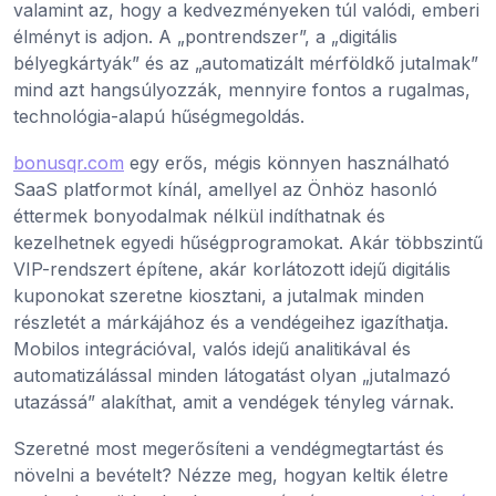
valamint az, hogy a kedvezményeken túl valódi, emberi
élményt is adjon. A „pontrendszer”, a „digitális
bélyegkártyák” és az „automatizált mérföldkő jutalmak”
mind azt hangsúlyozzák, mennyire fontos a rugalmas,
technológia-alapú hűségmegoldás.
bonusqr.com
egy erős, mégis könnyen használható
SaaS platformot kínál, amellyel az Önhöz hasonló
éttermek bonyodalmak nélkül indíthatnak és
kezelhetnek egyedi hűségprogramokat. Akár többszintű
VIP-rendszert építene, akár korlátozott idejű digitális
kuponokat szeretne kiosztani, a jutalmak minden
részletét a márkájához és a vendégeihez igazíthatja.
Mobilos integrációval, valós idejű analitikával és
automatizálással minden látogatást olyan „jutalmazó
utazássá” alakíthat, amit a vendégek tényleg várnak.
Szeretné most megerősíteni a vendégmegtartást és
növelni a bevételt? Nézze meg, hogyan keltik életre