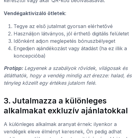
keresztül vagy akár QR-kód beolvasásával.
Vendégaktivizáló ötletek
:
Tegye az első jutalmat gyorsan elérhetővé
Használjon látványos, jól érthető digitális felületet
Időnként adjon meglepetés bónuszbélyeget
Engedjen ajándékozást vagy átadást (ha ez illik a
koncepcióba)
Protipp:
Legyenek a szabályok rövidek, világosak és
átláthatók, hogy a vendég mindig azt érezze: halad, és
tényleg közelít egy értékes jutalom felé.
3. Jutalmazza a különleges
alkalmakat exkluzív ajánlatokkal
A különleges alkalmak aranyat érnek: ilyenkor a
vendégek eleve élményt keresnek, Ön pedig adhat