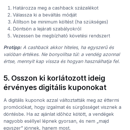
Határozza meg a cashback százalékot
Válassza ki a beváltás módját
Állítson be minimum költést (ha szükséges)
Döntsön a lejárati szabályokról
Vezessen be megbízható követési rendszert
Protipp:
A cashback akkor hiteles, ha egyszerű és
valóban értékes. Ne bonyolítsa túl: a vendég azonnal
értse, mennyit kap vissza és hogyan használhatja fel.
5. Osszon ki korlátozott ideig
érvényes digitális kuponokat
A digitális kuponok azzal változtatták meg az éttermi
promóciókat, hogy izgalmat és sürgősséget visznek a
döntésbe. Ha az ajánlat időhöz kötött, a vendégek
nagyobb eséllyel lépnek gyorsan, és nem „majd
egyszer” jönnek, hanem most.