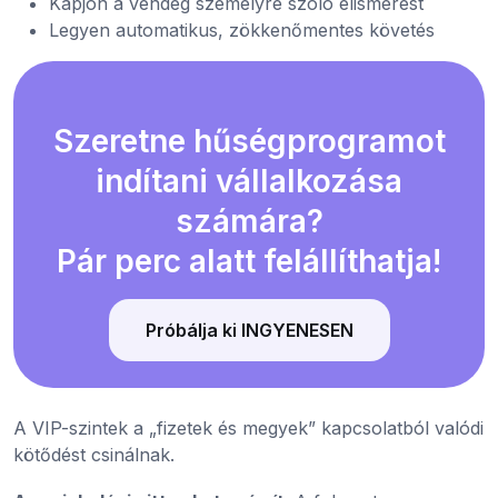
Kapjon a vendég személyre szóló elismerést
Legyen automatikus, zökkenőmentes követés
Szeretne hűségprogramot
indítani vállalkozása
számára?
Pár perc alatt felállíthatja!
Próbálja ki INGYENESEN
A VIP-szintek a „fizetek és megyek” kapcsolatból valódi
kötődést csinálnak.