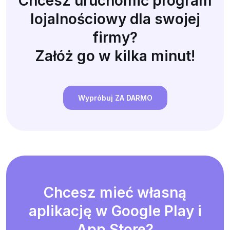
Chcesz uruchomić program
lojalnościowy dla swojej
firmy?
Załóż go w kilka minut!
Wypróbuj ZA DARMO
Chcesz mieć własną
aplikację w Google Play i
App Store?