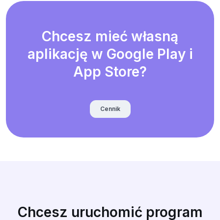
Chcesz mieć własną
aplikację w Google Play i
App Store?
Cennik
Chcesz uruchomić program